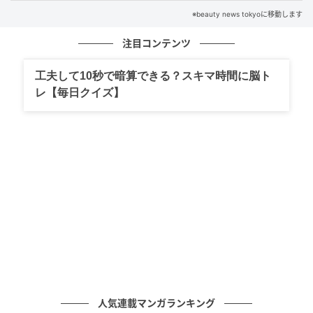
なぜ私の前だと完璧じゃなくなるの？男性が
※beauty news tokyoに移動します
本命にだけ見せる“焦りと不器用さ”
注目コンテンツ
の記事をもっとみる
工夫して10秒で暗算できる？スキマ時間に脳ト
レ【毎日クイズ】
人気連載マンガランキング