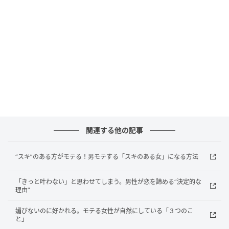
男性との予定確認のやり取りを、「この日でお願いし
ます」などとすぐに結論だけで終わらせていません
か？これでは会話は広がりません。恋愛がスムーズに
進む女性は「この日で大丈夫です」だけでなく、「最
近あのお店が気になっていて…」などと自分から話題
を広げていくものです、
恋愛が止まる原因は“入り込める余白”の少なさ。途中
で男性の意見を聞く、短く自己開示する、話題を広げ
関連する他の記事
る一言を足すなどをすることで、関係を動かすきっか
けを自分で作っていきましょう。 ※画像は生成AIで作
“スキ”のある方がモテる！男モテする「スキのある女」になる方法
成しています
「きっと叶わない」と思わせてしまう。男性が恋を諦める“決定的な
元記事で読む
理由”
媚びないのに好かれる。モテる女性が自然にしている「３つのこ
次の記事
と」