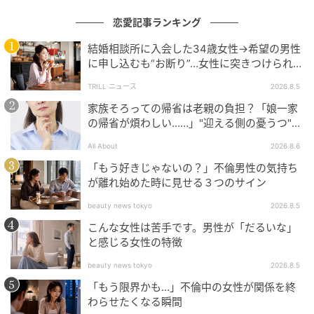
恋愛記事ランキング
結婚相談所に入会した34歳女性→希望の男性
に申し込むも“お断り”…女性に突きつけられた
「高望み」以上の残酷な原因とは？
TRILL ニュース
2026.8.5
家族そろっての帰省は老親の負担？「娘一家
の帰省が煩わしい……」"迎える側の憂うつ"の
正体と対処法
All About
2026.8.6
「もう好きじゃないの？」不倫男性の気持ち
が離れ始めた時に見せる３つのサイン
beauty news tokyo
2026.8.5
こんな女性は苦手です。男性が「だるいな」
と感じる女性の特徴
beauty news tokyo
2026.8.5
「もう限界かも…」不倫中の女性が関係を終
わらせたくなる瞬間