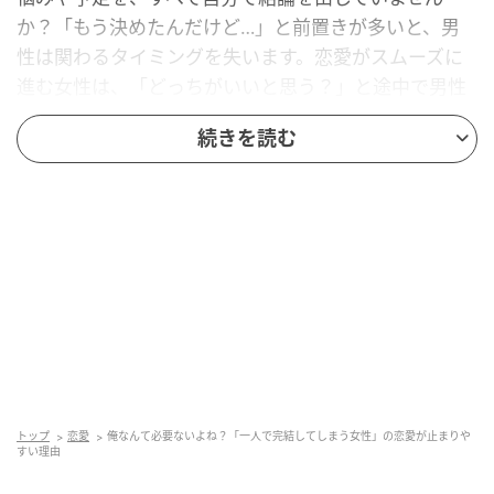
か？「もう決めたんだけど…」と前置きが多いと、男
性は関わるタイミングを失います。恋愛がスムーズに
進む女性は、「どっちがいいと思う？」と途中で男性
に意見を求めているものです。
続きを読む
“弱いところ”を一切見せない
どんなに疲れていても、男性に対して「大丈夫です」
と言い切っていませんか？常に余裕があるように見え
ると、「彼女は大丈夫」「俺に頼りたくないってこと
だな」と受け取られやすくなります。恋愛がスムーズ
に進む女性は、軽く自分の状態を開示することで、関
係づくりのきっかけを作っているものです。
トップ
恋愛
俺なんて必要ないよね？「一人で完結してしまう女性」の恋愛が止まりや
すい理由
誘いを“最短で完結”させている