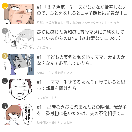
#1 「え？浮気！？」夫がなかなか帰宅しない
ので、ふと外を見ると…→予期せぬ光景が！
｜旦那の不倫が発覚して頭に来たのでメチャ
旦那の不倫が発覚して頭に来たのでメチャクチャにしてやった
クチャにしてやった
最初に感じた違和感…普段マメに連絡をして
こない夫からのLINE【され妻なつこ Vol.1】
され妻なつこ
#1 子どもの実名と顔を晒すママ、大丈夫か
な？なんて心配していたら。
SNSに子供の顔を晒すママ
#1 「ママ、生きてるよね？」寝ていると思
って部屋を開けたら
ママが家出した
#1 出産の喜びに包まれたあの瞬間。我が子
を一番最初に抱いたのは、夫の不倫相手でし
た。
助産師と不倫した夫の末路