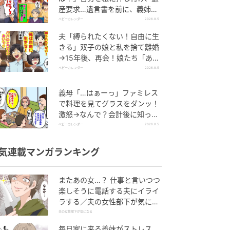
産要求…遺言書を前に、義姉が
顔面蒼白のワケ
ベビーカレンダー
2026.8.5
夫「縛られたくない！自由に生
きる」双子の娘と私を捨て離婚
→15年後、再会！娘たち「あん
た誰？」論破された元夫は
ベビーカレンダー
2026.8.5
義母「…はぁーっ」ファミレス
で料理を見てグラスをダンッ！
激怒→なんで？会計後に知った
暗黙のルール
ベビーカレンダー
2026.8.5
気連載マンガランキング
またあの女…？ 仕事と言いつつ
楽しそうに電話する夫にイライ
ラする／夫の女性部下が気にな
る（1）【夫婦の危機 まんが】
夫の女性部下が気になる
毎日家に来る義妹がストレス…