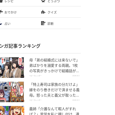
レシピ
どうぶつ
おでかけ
クイズ
占い
診断
ンガ記事ランキング
母「弟の結婚式には来ないで」
弟ばかりを溺愛する両親。1枚
の写真がきっかけで結婚話がな
くなったワケ
ベビーカレンダー
2026.8.5
「特上寿司は家族の分だけよ」
嫁をのり巻きだけで済ませる義
母。怒った夫と義父が取った行
動とは
ベビーカレンダー
2026.8.5
義姉「介護なんて暇人がすれ
ば？」苦労を私に押し付け、遺