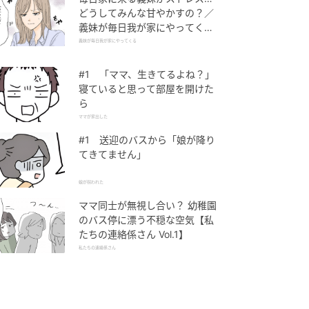
どうしてみんな甘やかすの？／
義妹が毎日我が家にやってくる
（1）【義父母がシンドイんで
義妹が毎日我が家にやってくる
す！ まんが】
#1 「ママ、生きてるよね？」
寝ていると思って部屋を開けた
ら
ママが家出した
#1 送迎のバスから「娘が降り
てきてません」
娘が拐われた
ママ同士が無視し合い？ 幼稚園
のバス停に漂う不穏な空気【私
たちの連絡係さん Vol.1】
私たちの連絡係さん