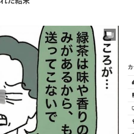
された結末
カ