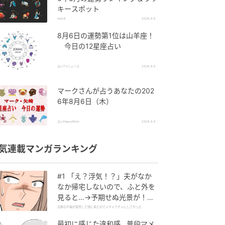
キースポット
michill
2026.8.6
8月6日の運勢第1位は山羊座！
今日の12星座占い
占いTVニュース
2026.8.6
マークさんが占うあなたの202
6年8月6日（木）
占いHappyWeb
2026.8.6
気連載マンガランキング
#1 「え？浮気！？」夫がなか
なか帰宅しないので、ふと外を
見ると…→予期せぬ光景が！｜
旦那の不倫が発覚して頭に来た
旦那の不倫が発覚して頭に来たのでメチャクチャにしてやった
のでメチャクチャにしてやった
最初に感じた違和感…普段マメ