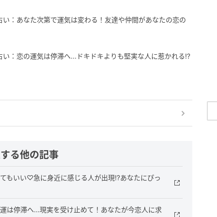
15恋占い：あなた次第で運気は変わる！友達や仲間があなたの恋の
5恋占い：恋の運気は停滞へ...ドキドキよりも堅実な人に惹かれる⁉︎
連する他の記事
はとてもいい♡急に身近に感じる人が出現⁉︎あなたにぴっ
恋愛運は停滞へ...現実を受け止めて！あなたが今恋人に求