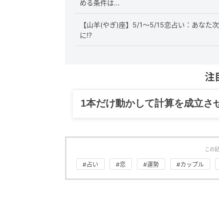
める条件は...
【山羊(やぎ)座】5/1〜5/15恋占い：あ
に⁉︎
注
グルメ、ギャグ、子育て、旅行
この
#占い
#恋
#運勢
#カップル