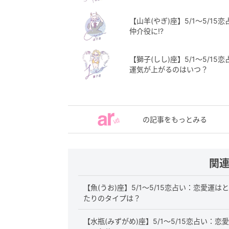
【山羊(やぎ)座】5/1〜5/
仲介役に⁉︎
【獅子(しし)座】5/1〜5/1
運気が上がるのはいつ？
の記事をもっとみる
関
【魚(うお)座】5/1〜5/15恋占い：恋愛運
たりのタイプは？
【水瓶(みずがめ)座】5/1〜5/15恋占い：