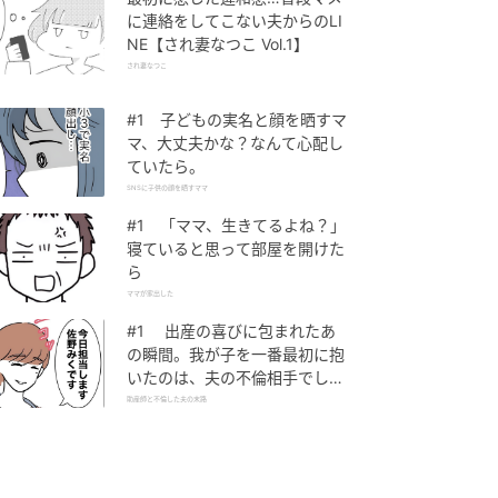
に連絡をしてこない夫からのLI
NE【され妻なつこ Vol.1】
され妻なつこ
#1 子どもの実名と顔を晒すマ
マ、大丈夫かな？なんて心配し
ていたら。
SNSに子供の顔を晒すママ
#1 「ママ、生きてるよね？」
寝ていると思って部屋を開けた
ら
ママが家出した
#1 出産の喜びに包まれたあ
の瞬間。我が子を一番最初に抱
いたのは、夫の不倫相手でし
た。
助産師と不倫した夫の末路