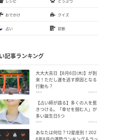
レシピ
どうぶつ
おでかけ
クイズ
占い
診断
い記事ランキング
大大大吉日【8月6日(木)】が到
来！ただし運を逃す原因となる
行動も？
4MEEE
2026.8.5
【占い師が語る】多くの人を惹
きつける。「幸せを掴む人」が
多い誕生日5つ
4MEEE
2026.8.6
あなたは何位？12星座別！202
6年8月の運勢ランキング＆ラッ