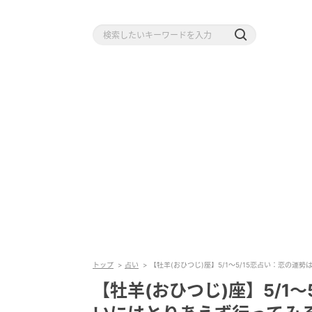
トップ
占い
【牡羊(おひつじ)座】5/1〜5/15恋占い：恋の運
【牡羊(おひつじ)座】5/1〜