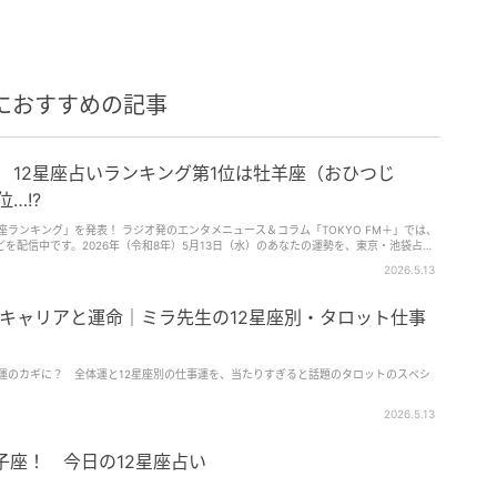
におすすめの記事
水） 12星座占いランキング第1位は牡羊座（おひつじ
…!?
2星座ランキング」を発表！ ラジオ発のエンタメニュース＆コラム「TOKYO FM＋」では、
を配信中です。2026年（令和8年）5月13日（水）のあなたの運勢を、東京・池袋占い
なつめ・みやび）さんが占います。「12星座別ランキング＆ワンポイントアドバイス」第
2026.5.13
星座は何位……？
のキャリアと運命｜ミラ先生の12星座別・タロット仕事
が開運のカギに？ 全体運と12星座別の仕事運を、当たりすぎると話題のタロットのスペシ
2026.5.13
獅子座！ 今日の12星座占い