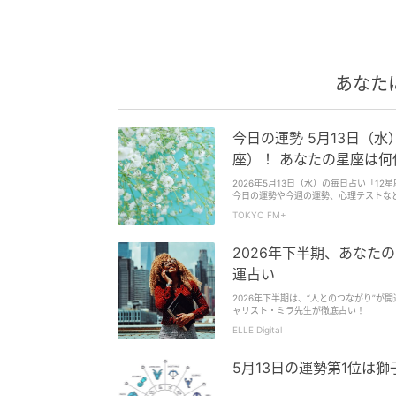
あなた
今日の運勢 5月13日（
座）！ あなたの星座は何位
2026年5月13日（水）の毎日占い「1
今日の運勢や今週の運勢、心理テストなど
館セレーネ所属・占い師の夏目みやび（
TOKYO FM+
1位は牡羊座（おひつじ座）！ あなたの
2026年下半期、あなた
運占い
2026年下半期は、“人とのつながり”
ャリスト・ミラ先生が徹底占い！
ELLE Digital
5月13日の運勢第1位は