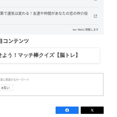
なた次第で運気は変わる！友達や仲間があなたの恋の仲介役
※ar Webに移動します
目コンテンツ
記……全部、読めます。
記事に関連するキーワード
#互い