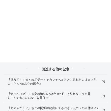
泥酔して大喧嘩に発展！
その後、結婚式の二次会でお世話になったお店を再訪
した日のことでした。お祝いの延長のような雰囲気の
中、私たちはお酒が進み、気づけばかなり酔っていま
した。
そんな中、何気ない会話をしていると、彼がどこか楽
しそうに「明日もヒマだな～」と言ったのです。それ
関連する他の記事
を聞いた瞬間、抑えていた不安や不満が一気にあふれ
「隠れて！」彼との初デートでカフェへ⇒お店に現れたのはまさか
出しました。
の！？＜7年ぶりの再会＞
「ゆっくりするって、いつまでのつもり？」
「俺さ～（笑）」彼女の嫉妬に気がつかず、ありえないひと言
を…！＜嘘みたいな三角関係＞
「このままで本当に大丈夫なの？」
「あの人が！？」彼との関係は秘密にするべき？元カノの正体は＜7