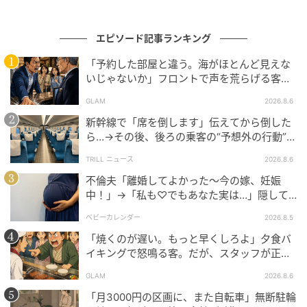
れ違いの原因になりますが、向き合うことでお互いを
理解するきっかけにもなるのだと実感しました。
エピソード記事ランキング
夫の突然の退職も含めて、すべてが順調ではないから
「予約した部屋と違う。海がほとんど見えな
いじゃないか」フロントで声を荒らげる客。
こそ、話し合いを重ねることで築けた関係がありま
だが、支配人が予約記録を示した結果
す。あの出来事を乗り越えた今、その都度話し合える
GLAM
2026.8.6
日常を幸せだと感じるようになりました。
新幹線で「席を倒します」伝えてから倒した
ら…→その後、後ろの乗客の“予想外の行動”に
著者：桜井萌／30代女性・京都府在住。看護師として
「不快ですぐに立ち去りました」
TRILL ニュース
2026.8.6
ICUや透析室での勤務を経験後、WEB制作会社勤務を
不倫夫「離婚してよかった〜今の嫁、妊娠
経て、現在はフリーランスのWEBデザイナーとして活
中！」→「私も♡でもあなた実は…」隠して
動している。趣味は音楽。
いた事実を暴露した結果
ベビーカレンダー
2026.8.5
※ベビーカレンダーが独自に実施したアンケートで集
「焼くのが遅い。もっと早くしろよ」夕食バ
イキングで怒鳴る客。だが、スタッフが正論
めた読者様の体験談をもとに記事化しています（回答
を並べた結果
時期：2026年1月）
GLAM
2026.8.6
「月3000円の区画に、また自転車」無断駐輪