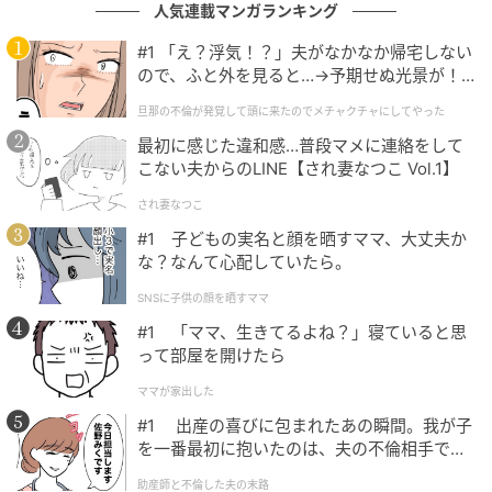
「結婚したばかりだし、ちゃんとしなきゃって思って
人気連載マンガランキング
た。でも、仕事でずっと無理してきた分、一度リセッ
#1 「え？浮気！？」夫がなかなか帰宅しない
トしたかった」
ので、ふと外を見ると…→予期せぬ光景が！
｜旦那の不倫が発覚して頭に来たのでメチャ
その言葉を聞いて、私はようやく彼の中にあったプレ
旦那の不倫が発覚して頭に来たのでメチャクチャにしてやった
クチャにしてやった
ッシャーに気づきました。同時に、「言わなくてもわ
最初に感じた違和感…普段マメに連絡をして
こない夫からのLINE【され妻なつこ Vol.1】
かってほしい」と思っていた自分の身勝手さにも気づ
いたのです。
され妻なつこ
#1 子どもの実名と顔を晒すママ、大丈夫か
その話し合いをきっかけに、彼も少しずつ行動を変え
な？なんて心配していたら。
ていきました。転職について情報を集め始め、これか
SNSに子供の顔を晒すママ
らの生活について自分なりに考えを共有してくれるよ
#1 「ママ、生きてるよね？」寝ていると思
うになったのです。私もまた、焦りをただぶつけるの
って部屋を開けたら
ではなく、「どうしたいか」「どうしたら安心できる
ママが家出した
か」を意識して言葉にするようになりました。
#1 出産の喜びに包まれたあの瞬間。我が子
を一番最初に抱いたのは、夫の不倫相手でし
結婚直後に訪れた離婚危機は、私たちにとって大きな
た。
転機でした。性格やペースの違いは、放っておけばす
助産師と不倫した夫の末路