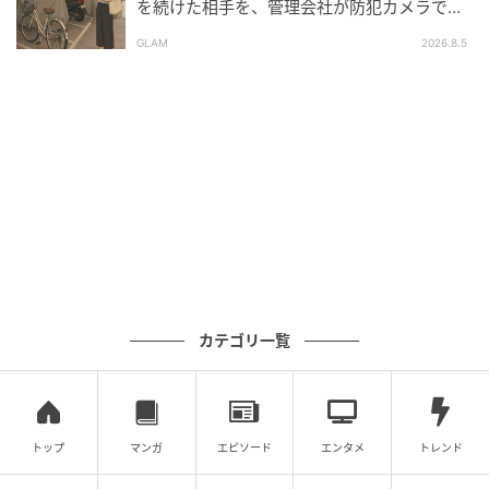
※AI生成画像を使用しています
を続けた相手を、管理会社が防犯カメラで特
定した朝
GLAM
2026.8.5
ムーンカレンダー編集室では、女性の体を知って、毎
月をもっとラクに快適に、女性の一生をサポートする
記事を配信しています。すべての女性の毎日がもっと
ラクに楽しくなりますように！
ベビーカレンダー編集部／ムーンカレンダー編集室
元記事で読む
クリエイター情報
カテゴリ一覧
ベビーカレンダー
ベビーカレンダーは妊娠・出産・育児の情報サイト
です。みんなのクチコミや体験談から産婦人科検
索、おでかけ情報、離乳食レシピまで。月間利用者1
000万人以上。
トップ
マンガ
エピソード
エンタメ
トレンド
作品をもっとみる