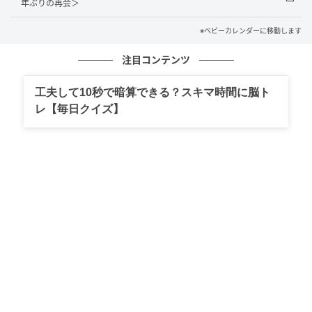
年ぶりの再会＞
彼を責める言葉が止まらなくなり、気づけば感情的な
言い方に。夫も「俺だってちゃんと考えてる！」と反
※ベビーカレンダーに移動します
発し、お互いに引けなくなってしまったのです。
注目コンテンツ
そのまま言い合いはエスカレートし、ついには「離
工夫して10秒で暗算できる？スキマ時間に脳ト
婚」という言葉まで出てしまうほどの大喧嘩に。店を
レ【毎日クイズ】
飛び出したときには、これまで築いてきた関係が一気
に崩れてしまったような感覚でした。
向き合うことで変わった関係
翌日、少し冷静になった私たちは、このままではいけ
ないと感じ、改めて話し合う時間を持ちました。私が
感じていた不安や焦りを伝えると、夫は少し戸惑いな
がらも、自分の気持ちを話してくれました。