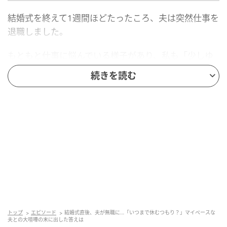
結婚式を終えて1週間ほどたったころ、夫は突然仕事を
退職しました。
もともと仕事に悩んでいる様子があり、私も「少しゆ
っくりしてもいいと思う」と伝えていました。ただ、
続きを読む
その「少し」の捉え方は、大きく異なっていたので
す。
私は、数日〜1週間もすれば今後の方向性を考え始める
だろうと思っていました。しかし彼は、特に焦る様子
もなく、ひたすらゲーム三昧。
結婚直後というタイミングもあり、「これからの生活
はどうするの？」「収入は大丈夫なの？」そんな不安
が頭をよぎりました。しかし私は、その気持ちをうま
く言葉にできないまま、心の中にしまい込んでしまっ
トップ
エピソード
結婚式直後、夫が無職に…「いつまで休むつもり？」マイペースな
夫との大喧嘩の末に出した答えは
たのです。