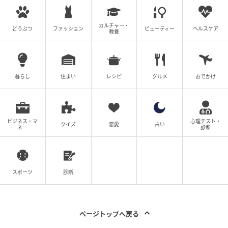
カルチャー・
どうぶつ
ファッション
ビューティー
ヘルスケア
の記事をもっとみる
教養
暮らし
住まい
レシピ
グルメ
おでかけ
ビジネス・マ
心理テスト・
クイズ
恋愛
占い
ネー
診断
スポーツ
診断
ページトップへ戻る