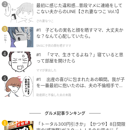
最初に感じた違和感…普段マメに連絡をして
こない夫からのLINE【され妻なつこ Vol.1】
され妻なつこ
#1 子どもの実名と顔を晒すママ、大丈夫か
な？なんて心配していたら。
SNSに子供の顔を晒すママ
#1 「ママ、生きてるよね？」寝ていると思
って部屋を開けたら
ママが家出した
#1 出産の喜びに包まれたあの瞬間。我が子
を一番最初に抱いたのは、夫の不倫相手でし
マイナビウーマン
た。
助産師と不倫した夫の末路
■店舗概要
グルメ記事ランキング
STREET CHURROS 吉祥寺
「トータル300円引きか」【かつや】8日間限
場所：ヨドバシ吉祥寺 1F正面入り口 キッチンカー出店