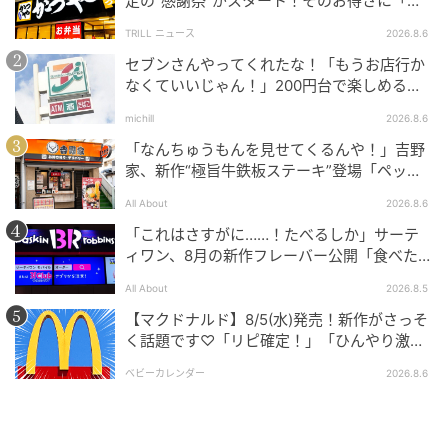
定の“感謝祭”がスタート！そのお得さに「何
（東京都武蔵野市吉祥寺本町1-19-1） 営業時間：9:30
日連続で通えるかなぁ」「激アツ！」の声
TRILL ニュース
2026.8.6
～22:00 ( L.O21:30 ) ※生地の状況によりL.O前に売切
セブンさんやってくれたな！「もうお店行か
れの可能性がございます。 ※基本毎日営業
なくていいじゃん！」200円台で楽しめる本
格グルメ
※運営：株式会社L.B.Market
michill
2026.8.6
「なんちゅうもんを見せてくるんや！」吉野
公式HP：
https://streetchurros.jp/
家、新作“極旨牛鉄板ステーキ”登場「ペッパ
ーランチを潰しに来たぞ……」
All About
2026.8.6
（フォルサ）
「これはさすがに……！たべるしか」サーテ
ィワン、8月の新作フレーバー公開「食べた方
元記事で読む
が良いですよスイカサマーは」
All About
2026.8.5
次の記事
【マクドナルド】8/5(水)発売！新作がさっそ
く話題です♡「リピ確定！」「ひんやり激う
【ミスタードーナツ】外は「サクサク」中は
ま」
「ぽふん」。新感覚エアリードーナツ「サク
ベビーカレンダー
2026.8.6
ぽふん」発売
の記事をもっとみる