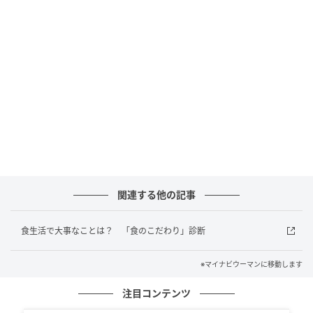
マイナビウーマン
オーツ麦・レンズ豆など16種類の健康的な穀物を使用
し、こだわりの特殊製法で仕上げられたオリジナル生
地は、サクっとモチモチの新食感。店舗で1つ1つ丁寧
に手作りされる”生搾りの揚げたてチュロス”は、お子
様からお年寄りまで食べた方を虜にします。
■韓国No.1バリスタが全ドリンクを監修
関連する他の記事
食生活で大事なことは？ 「食のこだわり」診断
※マイナビウーマンに移動します
注目コンテンツ