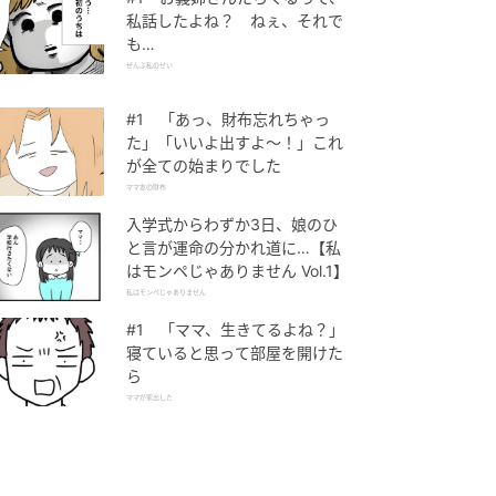
私話したよね？ ねぇ、それで
も…
ぜんぶ私のせい
#1 「あっ、財布忘れちゃっ
た」「いいよ出すよ〜！」これ
が全ての始まりでした
ママ友の財布
入学式からわずか3日、娘のひ
と言が運命の分かれ道に…【私
はモンペじゃありません Vol.1】
私はモンペじゃありません
#1 「ママ、生きてるよね？」
寝ていると思って部屋を開けた
ら
ママが家出した