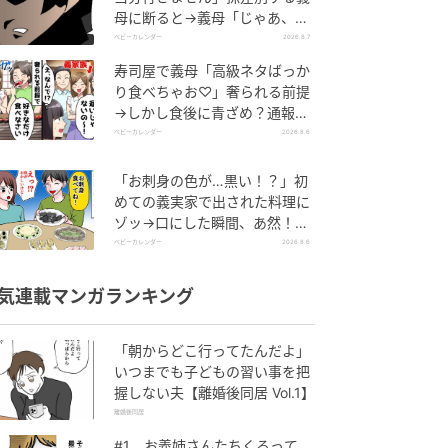
母に断ると→義母「じゃあ、私
は…」妻絶句＜こどおじ義兄＞
ベビーカレンダー
2026.8.7
寿司屋で義母「高級ネタばっか
り食べちゃお♡」奢られる前提
→しかし食後に青ざめ？通報さ
れ警察沙汰！
ベビーカレンダー
2026.8.6
「お刺身の色が…黒い！？」初
めての義実家で出された料理に
ゾッ→口にした瞬間、あ然！刺
身の正体は
ベビーカレンダー
2026.8.6
気連載マンガランキング
「朝からどこ行ってたんだよ」
いつまでも子どもの習い事を把
握しない夫【離婚後同居 Vol.1】
離婚後同居
#1 お義姉さんたちくるって、