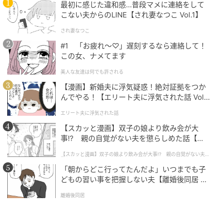
ています。
最初に感じた違和感…普段マメに連絡をして
こない夫からのLINE【され妻なつこ Vol.1】
遊び目的の男性は断る強さも持っているため、都合の
され妻なつこ
いい女扱いされることもなく彼氏が絶えません。
#1 「お疲れ〜♡」遅刻するなら連絡して！
この女、ナメてます
素直に気持ちを表現できる
美人な友達は何でも許される
【漫画】新婚夫に浮気疑惑！絶対証拠をつか
恋愛だけでなく人間関係すべてにおいて、素直な気持
んでやる！【エリート夫に浮気された話 Vol.
ちを表現できる人は好印象を持たれやすいです。
1】
エリート夫に浮気された話
【スカッと漫画】双子の娘より飲み会が大
ガチでモテる女は、嬉しさや楽しさを態度や表情でし
事!? 親の自覚がない夫を懲らしめた話【第1
っかりと表します。
話】
【スカッと漫画】双子の娘より飲み会が大事!? 親の自覚がない夫を
懲らしめた話
ちょっとしたサプライズでも喜んでくれるため、男性
「朝からどこ行ってたんだよ」いつまでも子
にもっと何かしてあげたいと思わせるのです。
どもの習い事を把握しない夫【離婚後同居 Vo
l.1】
離婚後同居
また、何か問題が起これば素直に「ごめん」と「あり
がとう」をすぐに言えるところも魅力ですよ。