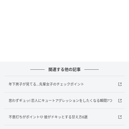
品を意識した引き算コーデ
ガチでモテる女は、おしゃれさより品や清潔感を重視
したコーディネートを心がけています。
誰もがおしゃれ上級者だと思うようなモードな着こな
しは、異性から見るとどこか気おくれしてしまいウケ
はイマイチ……。
関連する他の記事
一方で、シンプルで頑張りすぎない引き算コーデな
ら、親しみやすさを感じて恋愛対象として見られやす
年下男子が見てる…先輩女子のチェックポイント
くなります。
思わずギュッ! 恋人にキュートアグレッションをしたくなる瞬間7つ
笑顔が多くて愛嬌がある
不意打ちがポイント♡ 彼がドキッとする甘え方6選
王道ですが、やっぱり愛嬌がある女性もガチでモテま
す。