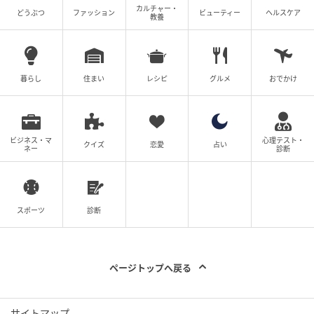
似合う服装やヘアメイクを知る
カルチャー・
どうぶつ
ファッション
ビューティー
ヘルスケア
教養
暮らし
住まい
レシピ
グルメ
おでかけ
ビジネス・マ
心理テスト・
クイズ
恋愛
占い
ネー
診断
恋学[KOIGAKU]
スポーツ
診断
ガチでモテる女は、自分の「似合う」を知っていま
す。
ページトップへ戻る
もちろん好きなものを取り入れることも大切ですが、
似合う服や色、ヘアスタイルを知ってより自分の魅力
サイトマップ