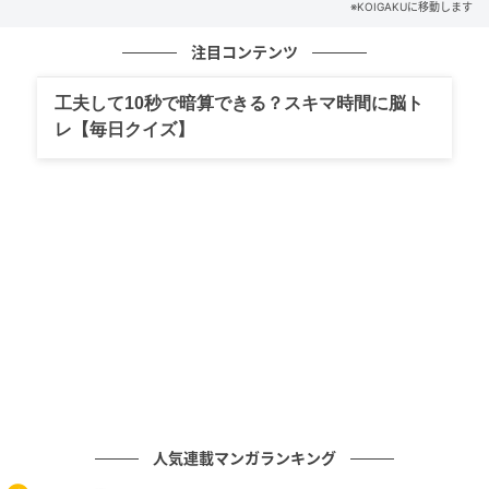
※KOIGAKUに移動します
笑顔を絶やさない女性は、相手に安心感を与え居心地
注目コンテンツ
の良さを感じさせる力があります。
工夫して10秒で暗算できる？スキマ時間に脳ト
合コンや婚活の場に出向けば、最初こそ美人に注目が
レ【毎日クイズ】
集まるもの。
しかし、最終的には必ずと言っていいほど連絡先を聞
かれているのは、このタイプが多いでしょう。
ほどよく隙がある
いくら美人でも、警戒心MAXで近づきづらいと高嶺の
花扱いされて声をかけられない存在に。
ガチでモテる女は、程よく隙があり「頑張ったら付き
人気連載マンガランキング
合えるかもしれない」と思わせる親しみやすさを持っ