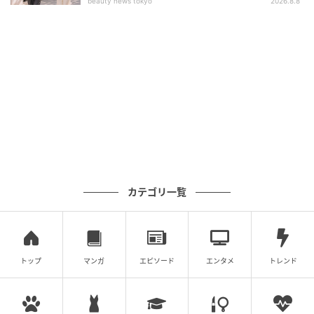
beauty news tokyo
2026.8.8
ガチでモテる女は、自分の機嫌を取るのが上手いで
す。
恋愛だけでなく仕事や趣味、友達など幅広いことに楽
しみを見出しているので、決してパートナーに依存す
ることはありません。
感情の起伏が一定で、いつもご機嫌でいられるため、
男性からはキラキラと輝いて見えるもの。
カテゴリ一覧
自立していて人生を楽しんでいる姿を見て、人間的に
惹かれる人が多いです。
トップ
マンガ
エピソード
エンタメ
トレンド
モテる女子に近づくための3つの方法