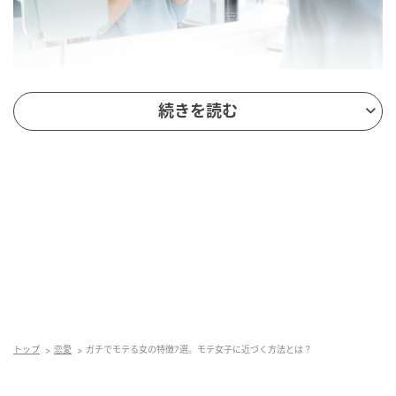
恋学[KOIGAKU]
続きを読む
ガチでモテる女は、まず清潔感があります。
ナチュラルメイクが好きな男性が多いのは、もはや常
識ですよね。その中でも、肌がきれいで管理の行き届
いている女性は特に注目を集めます。
また、ヘアスタイルもツヤのあるサラッとしたスタイ
ルがモテる女子たちの代名詞。
彼女たちは、自分に似合うヘアカラーや長さを熟知
し、自分が持つ最大限の魅力を引き立てているのが上
トップ
恋愛
ガチでモテる女の特徴7選。モテ女子に近づく方法とは？
手です。