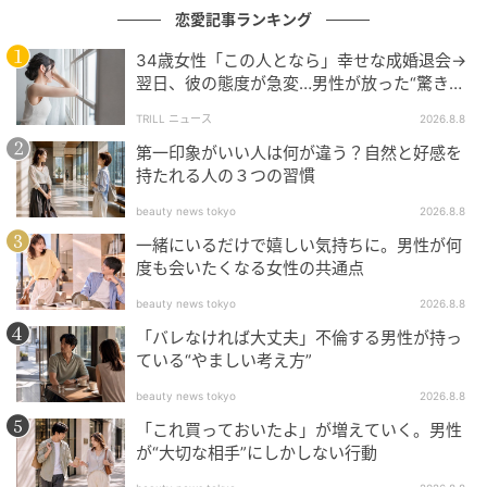
恋愛記事ランキング
34歳女性「この人となら」幸せな成婚退会→
フットワークが軽い
翌日、彼の態度が急変…男性が放った“驚きの
一言”に「誰も信じることができません」
フットワークが軽いのも、ガチでモテる女の特徴で
TRILL ニュース
2026.8.8
す。
第一印象がいい人は何が違う？自然と好感を
持たれる人の３つの習慣
さまざまなコミュニティに参加するため、社交的で初
beauty news tokyo
2026.8.8
対面の人との会話もお手の物。
一緒にいるだけで嬉しい気持ちに。男性が何
度も会いたくなる女性の共通点
コミュニケーションの能力が高いため、第一印象から
好感度をゲットしやすいです。
beauty news tokyo
2026.8.8
「バレなければ大丈夫」不倫する男性が持っ
また、さまざまなコミュニティに積極的に出向く分、
ている“やましい考え方”
他の人よりも出会いの場が多いのもモテる理由となっ
beauty news tokyo
2026.8.8
ています。
「これ買っておいたよ」が増えていく。男性
が“大切な相手”にしかしない行動
自分の機嫌を取るのが上手い