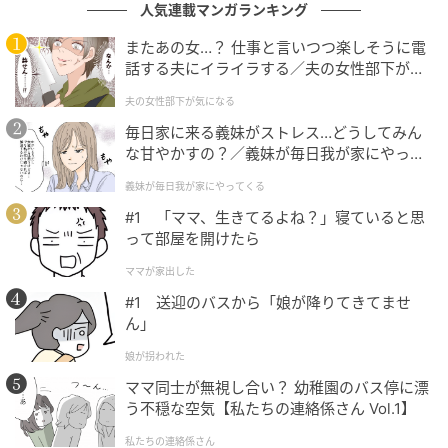
「ビー・ゼロワン」ブレスレット［K18PG］
人気連載マンガランキング
¥335,500（ブルガリ／ブルガリ・ジャパン）
またあの女…？ 仕事と言いつつ楽しそうに電
話する夫にイライラする／夫の女性部下が気
になる（1）【夫婦の危機 まんが】
夫の女性部下が気になる
毎日家に来る義妹がストレス…どうしてみん
な甘やかすの？／義妹が毎日我が家にやって
くる（1）【義父母がシンドイんです！ まん
義妹が毎日我が家にやってくる
が】
#1 「ママ、生きてるよね？」寝ていると思
って部屋を開けたら
ママが家出した
SWEETWEB.JP
#1 送迎のバスから「娘が降りてきてませ
「ビー・ゼロワン」リング［K18PG×DIA］
ん」
¥775,500（ブルガリ／ブルガリ・ジャパン）
娘が拐われた
ママ同士が無視し合い？ 幼稚園のバス停に漂
う不穏な空気【私たちの連絡係さん Vol.1】
photo : KYOSUKE AZUMA(model), HIDETAKE
NISHIHARA[TENT](still)
私たちの連絡係さん