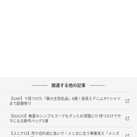
美学を体現したコレクションが、凜とした美しい佇ま
いを演出。リングはエッジに、ハーフパフェダイヤを
セッティング。
白石さんにとって“未来投資のご自慢ジュエリ
ー”とは？
昨年が私にとって節目となる1年だったこともあり、長
く身につけられるジュエリーをちょうど探していて。
関連する他の記事
考えた結果、
ちょっと背伸びをして手に入れても、そ
【GAP】で見つけた「春の主役名品」6選！高見えデニムやTシャツ
れに見合う女性に成長したいと思えるジュエリー
がそ
まで超優秀♡
うかなと思っています。
【GUCCI】春夏のシンプルコーデもグッとお洒落に♡ 持つだけでサ
マになる新作バッグ3選
【ユニクロ】売り切れ前に急いで！ミニ丈に合う華奢見え「メンズ