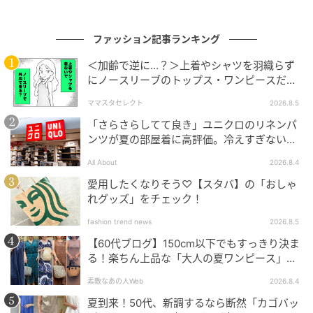
styling : YUKO TOSHIMA
ファッション記事ランキング
hair & make-up : ASUMI WASHIZUKA
＜加齢で逆に…？＞上着やシャツを羽織らず
にノースリーブのトップス・ワンピースだけ
model : SEI SHIRAISHI
で外出できる？
ママスタセレクト
2026.8.5
「さらさらしてて良き」ユニクロのリネンパ
cooperation : BACKGROUNDS FACTORY
ンツが夏の部屋着に高評価。冷えすぎない肌
触りが決め手
text : ERI UMEDA
All About
2026.8.4
愛用したくなりそう♡【スタバ】の「おしゃ
素材の略号：K＝金、YG＝イエローゴールド、PG＝ピ
れグッズ」をチェック！
ンクゴールド、WG＝ホワイトゴールド、RG＝ローズ
fashion trend news
2026.8.5
ゴールド、Pt＝プラチナ、DIA＝ダイヤモンド
【60代ブログ】150cm以下でもすっきり決ま
※記事の内容はsweet2026年4月号のものになります。
る！楽ちん上品な「大人の夏ワンピース」コ
※画像・文章の無断転載はご遠慮ください。
ーデ６選
素敵なあの人Web
2026.8.4
元記事で読む
夏到来！50代、新調するなら断然「カゴバッ