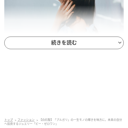
続きを読む
SWEETWEB.JP
トップス※web限定色¥8,800（MERCURYDUO／
MERCUR YDUO ルミネエスト新宿店）
BVLGARI（ブルガリ）
1999年以来アイコンとして君臨する「ビー・ゼロワ
トップ
ファッション
【白石聖】「ブルガリ」の一生モノの輝きを味方に。未来の自分
へ投資するジュエリー「ビー・ゼロワン」
ン」。時を超えても色褪せることのないローマ建築の