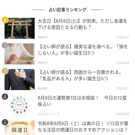
占い記事ランキング
大吉日【8月8日(土)】が到来。ただし金運を
下げる原因となる行動も？
4MEEE
2026.8.7
【占い師が語る】確実な道を選べる。「損を
しない人」が多い誕生日5つ
4MEEE
2026.8.8
【占い師が語る】周囲から一目置かれる。
「気品がある人」が多い誕生日5つ
4MEEE
2026.8.7
8月8日の運勢第1位は水瓶座！ 今日の12星
座占い
占いTVニュース
2026.8.8
令和8年8月8日（土）は寅の日！ ゾロ目が重
なる注目の開運日のおすすめアクションは？