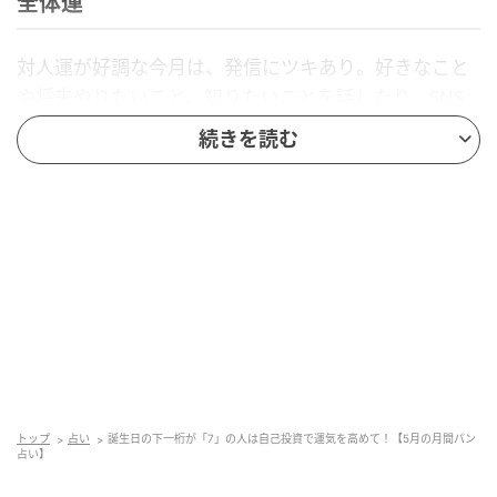
全体運
対人運が好調な今月は、発信にツキあり。好きなこと
や将来やりたいこと、知りたいことを話したり、SNS
にアップしてみて。まるで答え合わせのように必要な
続きを読む
情報が入ったり、心躍る誘いが舞い込んできそう。あ
なたと一緒に何かを始めたいと思う人も現れるかもし
れません。仕事は早めの出社でモチベーションを上げ
ていきましょう！ とくに気持ちの切り替えが大事な連
休明けは、午前中に細かな作業を済ませてやる気スイ
ッチを入れて。
金運
トップ
占い
誕生日の下一桁が「7」の人は自己投資で運気を高めて！【5月の月間パン
教養や知識を得るための自己投資が報われます。学び
占い】
たいものや身につけたい資格がある人は今月からスタ