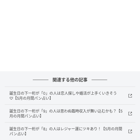
ートするのがおすすめ。書籍代、生成AIの課金も無駄
になりません。
健康・美容運
最新技術と相性がいいとき。スマホ解析で手軽に自分
に合ったスキンケアやヘアケアを調べてみるといいか
も。遺伝子レベルで最適なお手入れ方法が見えてきそ
関連する他の記事
う。
誕生日の下一桁が「0」の人は恋人探しや婚活が上手くいきそう
【ラッキーポイント】
♡【5月の月間パン占い】
色：グリーン
誕生日の下一桁が「9」の人は思わぬ臨時収入が舞い込むかも？【5
アイテム：かごバッグ
月の月間パン占い】
フード：さくらんぼ
パンタイプ：ベーコンエピの人
誕生日の下一桁が「8」の人はレジャー運にツキあり！【5月の月間
パン占い】