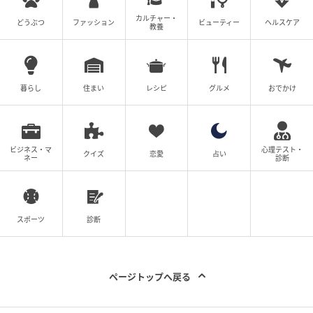
カルチャー・
どうぶつ
ファッション
ビューティー
ヘルスケア
教養
暮らし
住まい
レシピ
グルメ
おでかけ
ビジネス・マ
心理テスト・
クイズ
恋愛
占い
ネー
診断
スポーツ
診断
ページトップへ戻る