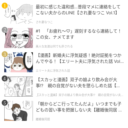
森 冬生
最初に感じた違和感…普段マメに連絡をして
こない夫からのLINE【され妻なつこ Vol.1】
1962年、徳島県生まれ。雑誌、Webを中心に幅広く活
され妻なつこ
動中。企業広告やイベント、ＴＶ・ラジオ番組、映
#1 「お疲れ〜♡」遅刻するなら連絡して！
画、舞台公演などへの占いや心理テストの提供も多
この女、ナメてます
数。個人鑑定では大人世代の顧客も多い。著書に『ハ
美人な友達は何でも許される
ッピーになれる心理テスト』（金の星社）など。
【漫画】新婚夫に浮気疑惑！絶対証拠をつか
んでやる！【エリート夫に浮気された話 Vol.
元記事で読む
1】
エリート夫に浮気された話
次の記事
【スカッと漫画】双子の娘より飲み会が大
今週の12星座占い4/27～5/3【【まるさんの月
事!? 親の自覚がない夫を懲らしめた話【第1
話】
曜からハナマル占い】
【スカッと漫画】双子の娘より飲み会が大事!? 親の自覚がない夫を
懲らしめた話
「朝からどこ行ってたんだよ」いつまでも子
どもの習い事を把握しない夫【離婚後同居 Vo
の記事をもっとみる
l.1】
離婚後同居