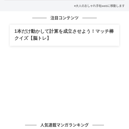
※大人のおしゃれ手帖webに移動します
この記事の監修者
注目コンテンツ
占術家・風水師・心理テスト作家 森 冬生
1本だけ動かして計算を成立させよう！マッチ棒
クイズ【脳トレ】
人気連載マンガランキング