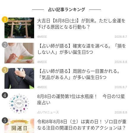
占い記事ランキング
大吉日【8月8日(土)】が到来。ただし金運を
下げる原因となる行動も？
4MEEE
2026.8.7
【占い師が語る】確実な道を選べる。「損を
しない人」が多い誕生日5つ
4MEEE
2026.8.8
【占い師が語る】周囲から一目置かれる。
「気品がある人」が多い誕生日5つ
4MEEE
2026.8.7
8月8日の運勢第1位は水瓶座！ 今日の12星
座占い
占いTVニュース
2026.8.8
令和8年8月8日（土）は寅の日！ ゾロ目が重
なる注目の開運日のおすすめアクションは？