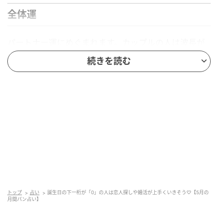
全体運
パートナー運にめぐまれます。カップルの人は波長が
合って楽しい時間を過ごせそう。記念日をお祝いした
続きを読む
り、ふたりで旅行したりするのも素敵です。募集中の
人は出会い運があるので、恋人探しや婚活によいタイ
ミング！ 恋愛に限らず、仕事や趣味の相棒を見つける
チャンスでもあります。問題があるとしたら、少し優
柔不断になりがちな点。迷ったときは「トキメキ」よ
り「安心」を選ぶのが正解。仕事はプロセスより結果
重視の構えでいきましょう。
金運
トップ
占い
誕生日の下一桁が「0」の人は恋人探しや婚活が上手くいきそう♡【5月の
月間パン占い】
今月に限り、コスパとタイパは忘れましょう。あなた