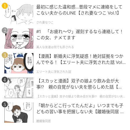
最初に感じた違和感…普段マメに連絡をして
1962年、徳島県生まれ。雑誌、Webを中心に幅広く活
こない夫からのLINE【され妻なつこ Vol.1】
動中。企業広告やイベント、ＴＶ・ラジオ番組、映
され妻なつこ
画、舞台公演などへの占いや心理テストの提供も多
#1 「お疲れ〜♡」遅刻するなら連絡して！
数。個人鑑定では大人世代の顧客も多い。著書に『ハ
この女、ナメてます
ッピーになれる心理テスト』（金の星社）など。
美人な友達は何でも許される
元記事で読む
【漫画】新婚夫に浮気疑惑！絶対証拠をつか
んでやる！【エリート夫に浮気された話 Vol.
1】
次の記事
エリート夫に浮気された話
誕生日の下一桁が「9」の人は思わぬ臨時収入
【スカッと漫画】双子の娘より飲み会が大
が舞い込むかも？【5月の月間パン占い】
事!? 親の自覚がない夫を懲らしめた話【第1
話】
【スカッと漫画】双子の娘より飲み会が大事!? 親の自覚がない夫を
懲らしめた話
の記事をもっとみる
「朝からどこ行ってたんだよ」いつまでも子
どもの習い事を把握しない夫【離婚後同居 Vo
l.1】
離婚後同居