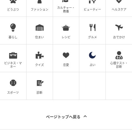
カルチャー・
どうぶつ
ファッション
ビューティー
ヘルスケア
教養
暮らし
住まい
レシピ
グルメ
おでかけ
ビジネス・マ
心理テスト・
クイズ
恋愛
占い
ネー
診断
スポーツ
診断
ページトップへ戻る