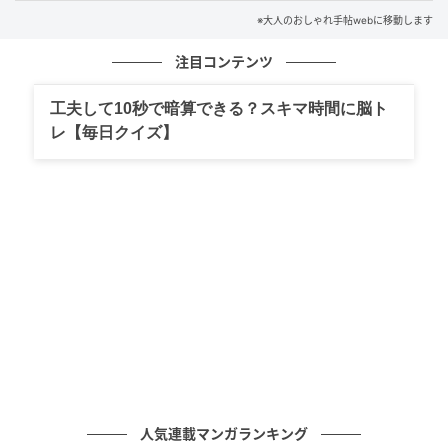
この記事の監修者
※大人のおしゃれ手帖webに移動します
占術家・風水師・心理テスト作家 森 冬生
注目コンテンツ
工夫して10秒で暗算できる？スキマ時間に脳ト
レ【毎日クイズ】
人気連載マンガランキング
森 冬生