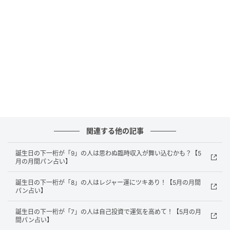
が豊かな気持ちになることを優先したほうが、めぐり
めぐって金運にも好影響を与えそうです。
健康・美容運
プロの手を借りたメンテナンスが予想以上の結果をも
たらすとき。パーソナルトレーニング、整体、エステ
など、体が求める施術を試してみるのがおすすめ。
関連する他の記事
【ラッキーポイント】
誕生日の下一桁が「9」の人は思わぬ臨時収入が舞い込むかも？【5
色：カーキ
月の月間パン占い】
アイテム：腕時計
誕生日の下一桁が「8」の人はレジャー運にツキあり！【5月の月間
フード：クラフトビール
パン占い】
パンタイプ：ガーリックフランスの人
誕生日の下一桁が「7」の人は自己投資で運気を高めて！【5月の月
間パン占い】