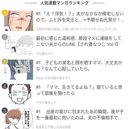
人気連載マンガランキング
#1 「え？浮気！？」夫がなかなか帰宅しない
ので、ふと外を見ると…→予期せぬ光景が！
｜旦那の不倫が発覚して頭に来たのでメチャ
旦那の不倫が発覚して頭に来たのでメチャクチャにしてやった
クチャにしてやった
最初に感じた違和感…普段マメに連絡をして
こない夫からのLINE【され妻なつこ Vol.1】
され妻なつこ
#1 子どもの実名と顔を晒すママ、大丈夫か
な？なんて心配していたら。
SNSに子供の顔を晒すママ
#1 「ママ、生きてるよね？」寝ていると思
って部屋を開けたら
ママが家出した
#1 出産の喜びに包まれたあの瞬間。我が子
を一番最初に抱いたのは、夫の不倫相手でし
た。
助産師と不倫した夫の末路