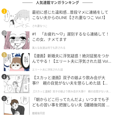
人気連載マンガランキング
エキサイトニュース
最初に感じた違和感…普段マメに連絡をして
こない夫からのLINE【され妻なつこ Vol.1】
され妻なつこ
#1 「お疲れ〜♡」遅刻するなら連絡して！
この女、ナメてます
美人な友達は何でも許される
【漫画】新婚夫に浮気疑惑！絶対証拠をつか
んでやる！【エリート夫に浮気された話 Vol.
1】
エリート夫に浮気された話
【スカッと漫画】双子の娘より飲み会が大
事!? 親の自覚がない夫を懲らしめた話【第1
話】
【スカッと漫画】双子の娘より飲み会が大事!? 親の自覚がない夫を
懲らしめた話
「朝からどこ行ってたんだよ」いつまでも子
どもの習い事を把握しない夫【離婚後同居 Vo
l.1】
離婚後同居