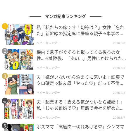
マンガ記事ランキング
エキサイトニュース
私「私たちの席です！切符は？」女性「忘れ
た」新幹線の指定席に居座る親子→車掌の注
意に移動…直後、ゾッとする発言
ベビーカレンダー
2026.8.8
機内で息子がぐずると蹴ってくる後ろの女
性…⇒着陸後、「あの…」男性にかけられた驚
きの言葉とは
ベビーカレンダー
2026.8.8
夫「嫁がいないから泊まりに来いよ」誤爆で
クロ確定⇒私＆母「やった♡」だって不倫相
手の正体は！
ベビーカレンダー
2026.8.8
夫「起業する！支える気がないなら離婚！」
私「じゃあ離婚で♡」無断で会社を辞めた元
夫、お先真っ暗！
ベビーカレンダー
2026.8.7
ボスママ「高級肉一切れあげる♡」シンママ