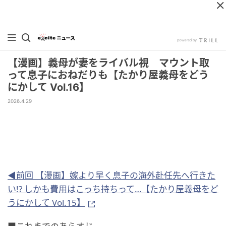
【漫画】義母が妻をライバル視 マウント取
って息子におねだりも【たかり屋義母をどう
にかして Vol.16】
2026.4.29
◀前回 【漫画】嫁より早く息子の海外赴任先へ行きた
い!? しかも費用はこっち持ちって…【たかり屋義母をど
うにかして Vol.15】