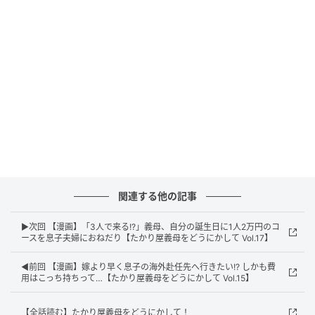
エキサイトニュース
関連する他の記事
▶次回 【漫画】「3人で来る!?」義母、自分の誕生日に1人2万円のコ
ースを息子夫婦におねだり【たかり屋義母をどうにかして Vol.17】
◀前回 【漫画】嫁より早く息子の海外赴任先へ行きたい!? しかも費
用はこっち持ちって…【たかり屋義母をどうにかして Vol.15】
【全話読む】たかり屋義母をどうにかして！