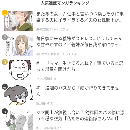
てくる元妻。しかし、私は冷たく言い放ちました。
人気連載マンガランキング
またあの女…？ 仕事と言いつつ楽しそうに電
「セレブな君と作業着の僕は不釣り合いだよ。それ
話する夫にイライラする／夫の女性部下が気
に、今の僕には一緒に歩んでくれる大切なパートナー
になる（1）【夫婦の危機 まんが】
夫の女性部下が気になる
がいるから」実は私は、今の勤務先で、私の仕事を心
からリスペクトし、支えてくれる素敵な女性と出会っ
毎日家に来る義妹がストレス…どうしてみん
な甘やかすの？／義妹が毎日我が家にやって
ていました。
くる（1）【義父母がシンドイんです！ まん
義妹が毎日我が家にやってくる
が】
#1 「ママ、生きてるよね？」寝ていると思
「そ、そんな……」と絶句する元妻をよそに、私は静か
って部屋を開けたら
に電話を切りました。その後、元妻がどうしているの
ママが家出した
かはわかりません。今は新しいパートナーと共に、充
#1 送迎のバスから「娘が降りてきてませ
実した日々を送っています。
ん」
◇ ◇ ◇
娘が拐われた
ママ同士が無視し合い？ 幼稚園のバス停に漂
SNSでの成功や収入の変化によって、価値観や人との
う不穏な空気【私たちの連絡係さん Vol.1】
向き合い方が大きく変わってしまうこともありますよ
ね。そんなときこそ、隣で支えてくれる人を忘れずに
私たちの連絡係さん