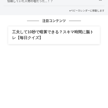
信頼していた人物の嘘だった…！？
り始めたころ、私のスマホに電話がありました。
※ベビーカレンダーに移動します
「……助けて！ やっぱり私にはあなたしかいない
注目コンテンツ
の！」電話口で泣き喚く元妻。後から共通の知人に聞
いたのですが、彼女は生配信中に暴言を吐き、大炎上
工夫して10秒で暗算できる？スキマ時間に脳ト
したそうです。
レ【毎日クイズ】
フォロワーは激減し、スポンサー企業も次々と撤退。
見栄を張って住んでいたマンションの家賃も払えなく
なったようです。
「やり直したい！」復縁を迫る元妻に夫は…
どうやら彼女は、私が順調に出世しているのを知って
連絡してきたようでした。「私、そっちに行ってあな
たを支えたい！やり直そうよ！」と必死にすがりつい