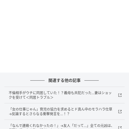
息をついて言いました。「わかった……。これで安心し
て海外へ行けるよ」
妻は「は？ 海外？」と呆気にとられていました。実
は、私が勤めている企業は海外にも事業を展開してい
ます。近々、海外に新設される工場の責任者として赴
任することが決まっていました。
妻の最近の素行や金銭感覚に悩んでいた私は、海外赴
任の話をどう切り出すべきか迷っていました。今の妻
の様子を見ていると、自分の発信や見栄のためについ
関連する他の記事
て来ようとする気がしていたのです。結局、私はその
不倫相手がウチに同居していた！？義母も共犯だった…妻はショッ
まま荷物をまとめ、清々しい気持ちで旅立ちました。
クを受けて＜同居トラブル＞
「女の仕事じゃん」育児の協力を求めるとド真ん中のモラハラ仕草
「助けて！」1年後、元妻から届いたSOS
→反論するとさらなる衝撃発言を…！？
「なんで連絡くれなかったの！」→友人「だって…」全ての元凶は、
それから1年後。新しい環境にも慣れ、仕事が軌道に乗