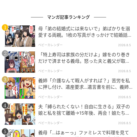
行動することが大切なのかもしれません。一時の感情
や見栄で後悔することのないよう、誠実な選択を重ね
マンガ記事ランキング
ていきたいですね。
母「弟の結婚式には来ないで」弟ばかりを溺
愛する両親。1枚の写真がきっかけで結婚話が
【取材時期：2026年4月】
なくなったワケ
ベビーカレンダー
2026.8.5
※本記事は、ベビーカレンダーに寄せられた体験談を
「特上寿司は家族の分だけよ」嫁をのり巻き
もとに作成しています。取材対象者の個人が特定され
だけで済ませる義母。怒った夫と義父が取っ
た行動とは
ないよう固有名詞などに変更を加えながら構成してい
ベビーカレンダー
2026.8.5
ます。
義姉「介護なんて暇人がすれば？」苦労を私
に押し付け、遺産要求…遺言書を前に、義姉
が顔面蒼白のワケ
著者：ライター ベビーカレンダー編集部／ママトピ取
ベビーカレンダー
2026.8.5
材班
夫「縛られたくない！自由に生きる」双子の
娘と私を捨て離婚→15年後、再会！娘たち
「あんた誰？」論破された元夫は
ベビーカレンダー編集部
ベビーカレンダー
2026.8.5
義母「…はぁーっ」ファミレスで料理を見て
元記事で読む