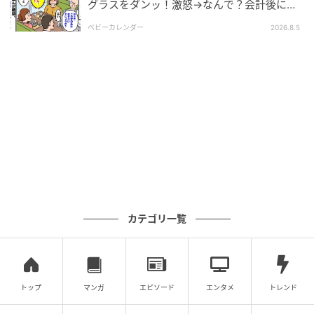
グラスをダンッ！激怒→なんで？会計後に知
った暗黙のルール
クリエイター情報
ベビーカレンダー
2026.8.5
ベビーカレンダー
ベビーカレンダーは妊娠・出産・育児の情報サイト
です。みんなのクチコミや体験談から産婦人科検
索、おでかけ情報、離乳食レシピまで。月間利用者1
000万人以上。
作品をもっとみる
の記事をもっとみる
カテゴリ一覧
トップ
マンガ
エピソード
エンタメ
トレンド