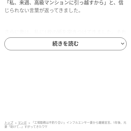
「私、来週、高級マンションに引っ越すから」と、信
じられない言葉が返ってきました。
さらに妻は、私に1枚の紙を突きつけてきました。それ
は記入済みの離婚届。「私、今や人気インフルエンサ
続きを読む
ーなのよ？ 工場勤務の夫とか、私に不釣り合いｗ 今す
ぐ別れてｗ」
鼻で笑う妻を見て、私はすべてを悟りました。最近の
彼女はSNSでの見栄を優先し、散財ばかり。夫婦とし
ての会話もほとんどなくなっていたのです。
「これで安心」離婚宣言に夫が安堵したワケ
私は、突きつけられた離婚届にその場でサインしまし
トップ
マンガ
「工場勤務は不釣り合い」インフルエンサー妻から離婚宣言。1年後、元
た。妻は少し驚いた顔をしていましたが、私はホッと
妻「助けて…」すがってきたワケ