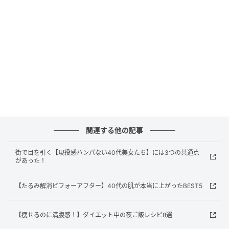
吉田瑞穂
スムーズに伸び、スキンケアをしたての肌のようなう
るおいをキープ。ベタつかないから全身に！
関連する他の記事
LANCÔME／アプソリュ ザ UV クリーム
街で目を引く【現役感ハンパない40代美女たち】には3つの共通点
があった！
【たるみ解消ビフォーアフター】40代の肌が本当に上がったBEST5
【痩せるのに満腹感！】ダイエット中の夜ご飯レシピ8選