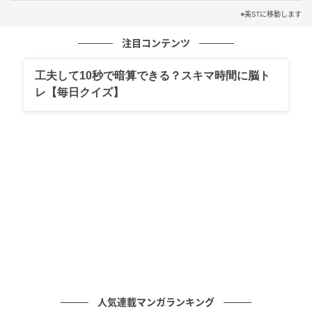
※美STに移動します
注目コンテンツ
工夫して10秒で暗算できる？スキマ時間に脳ト
レ【毎日クイズ】
日中も夜のスキンケアのように上質にケア。紫外線だ
けではなく、目に見えない細胞ダメージもフォロー。
SPF50+·PA++++ 30㎖ ￥9,900（）
人気連載マンガランキング
推しコメント！