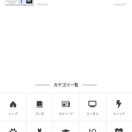
GINGER
2026.8.5
気になる色ムラをしっかりとカバーしながら、まばゆ
いようなオーラ肌に導く。 SPF50+·PA++++ 30㎖
￥9,900※4/5発売〈編集部調べ〉（）
カテゴリ一覧
推しコメント！
トップ
マンガ
エピソード
エンタメ
トレンド