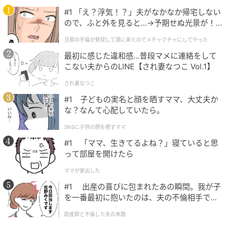
#1 「え？浮気！？」夫がなかなか帰宅しない
ので、ふと外を見ると…→予期せぬ光景が！
｜旦那の不倫が発覚して頭に来たのでメチャ
旦那の不倫が発覚して頭に来たのでメチャクチャにしてやった
クチャにしてやった
最初に感じた違和感…普段マメに連絡をして
こない夫からのLINE【され妻なつこ Vol.1】
され妻なつこ
#1 子どもの実名と顔を晒すママ、大丈夫か
な？なんて心配していたら。
SNSに子供の顔を晒すママ
#1 「ママ、生きてるよね？」寝ていると思
って部屋を開けたら
ママが家出した
#1 出産の喜びに包まれたあの瞬間。我が子
を一番最初に抱いたのは、夫の不倫相手でし
た。
助産師と不倫した夫の末路