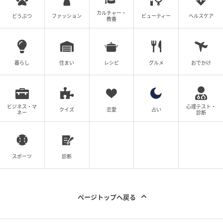
カルチャー・
どうぶつ
ファッション
ビューティー
ヘルスケア
教養
暮らし
住まい
レシピ
グルメ
おでかけ
ビジネス・マ
心理テスト・
クイズ
恋愛
占い
ネー
診断
スポーツ
診断
岩丸ケリー
日焼け止めクリームなのにスキンケアもメイク下地に
ページトップへ戻る
もなる、優秀すぎるオススメUVに待望のグリーン！