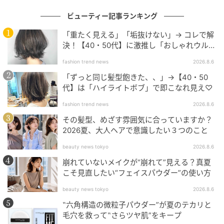
中井川桂子
ビューティー記事ランキング
ベタつかない、みずみずしい使い心地。快適だから忘
「重たく見える」「垢抜けない」→ コレで解
れることなく、むしろ塗りたくなるUVです。
決！【40・50代】に激推し「おしゃれウル
フ」
fashion trend news
2026.8.6
SK-II／ジェノプティクス CC プライマー（ミ
「ずっと同じ髪型飽きた、、」→【40・50
ントグリーン）
代】は「ハイライトボブ」で即こなれ見え♡
fashion trend news
2026.8.6
その髪型、めざす雰囲気に合っていますか？
2026夏、大人ヘアで意識したい３つのこと
beauty news tokyo
2026.8.6
崩れていないメイクが“崩れて”見える？真夏
こそ見直したい“フェイスパウダー”の使い方
beauty news tokyo
2026.8.6
‟六角構造の微粒子パウダー”が夏のテカリと
毛穴を救って‟さらツヤ肌”をキープ