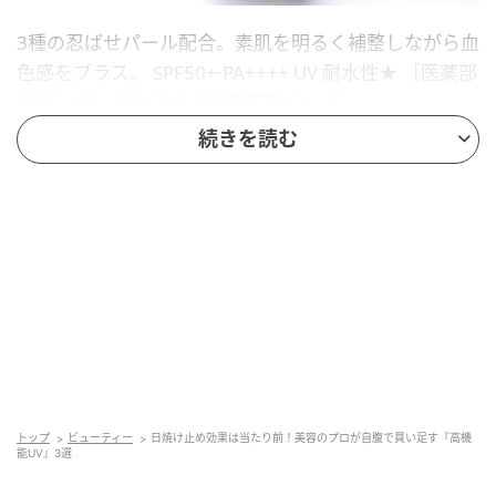
3種の忍ばせパール配合。素肌を明るく補整しながら血
色感をプラス。 SPF50+·PA++++ UV 耐水性★ ［医薬部
外品］ 90g ￥2,508〈編集部調べ〉（）
続きを読む
推しコメント！
トップ
ビューティー
日焼け止め効果は当たり前！美容のプロが自腹で買い足す『高機
能UV』3選