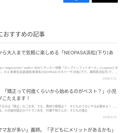
におすすめの記事
ら大人まで気軽に楽しめる「NEOPASA浜松(下り)あ
" align="aligncenter" width="600"] サッカー体験「カップインフットボール」[/caption] 中
、E1A 新東名高速道路(新東名)NEOPASA(ネオパーサ)浜松(下り、静岡県浜松市)で、
加できる体験型イベント [caption
2026.5.12
r" width="600"] バレーボール体験[/caption] 「NEOPASA浜松(下り)あそびフェ
に屋外イベントスペースにて、浜松市にゆかりのある団体が集まり、スポーツや伝統遊び、eスポー
カー体験「カップインフットボール」ブー
A】「矯正って何歳くらいから始めるのがベスト？」小児
er" width="600"] eス
がこたえます！
gn="aligncenter" width="600"] けん玉体験・けん玉検定[/caption] さらに、黄桜じいじ
ぎるのは「矯正」の二文字。でも、費用や期間は？ 子どものうちにやる必要ある？ ……
号では、小児歯科矯正のベテラン先生 村瀬千明さんが、子どもの矯正
2026.5.13
スコット「イブちゃん」、 湖西市公式コミュニケーションキャラク
ジナルキャラクター「みちまるくん」と一緒に、屋内・屋外を散歩する。 キャラクタ
00/2回目12:00/3回目14:00で、各回約30分だ。なお、内容やスケジュールに変更の可
ママ友が多い」義姉。「子どもにメリットがあるかも」