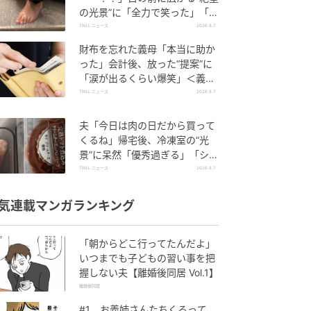
の光景”に「全力で笑った」「本
当にお疲れさまです」
TRILL ニュース
2026.8.7
財布を忘れた義母「本当に助か
った」会計後、放った“提案”に
「涙が出るくらい爆笑」＜義母
エピソード2選＞
TRILL ニュース
2026.8.7
夫「今日は肉の日だから買って
くるね」帰宅後、冷凍室の“光
景”に呆然「優秀過ぎる」「シゴ
デキすぎ」
TRILL ニュース
2026.8.7
気連載マンガランキング
「朝からどこ行ってたんだよ」
いつまでも子どもの習い事を把
握しない夫【離婚後同居 Vol.1】
離婚後同居
#1 お義姉さんたちくるって、