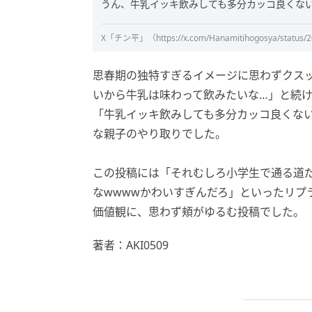
うん、牛乳イッキ飲みしても多分カッコ良くないよ
X「チン平」（
https://x.com/Hanamitihogosya/statu
思春期の独特すぎるイメージに思わずクス
いから牛乳は味わって飲みたいな…」と続
「牛乳イッキ飲みしても多分カッコ良くな
な親子のやり取りでした。
この投稿には「それむしろ小学生で通る道だ
なwwwwかわいすぎんだろ」といったリプ
価値観に、思わず頬がゆるむ投稿でした。
著者：AKI0509