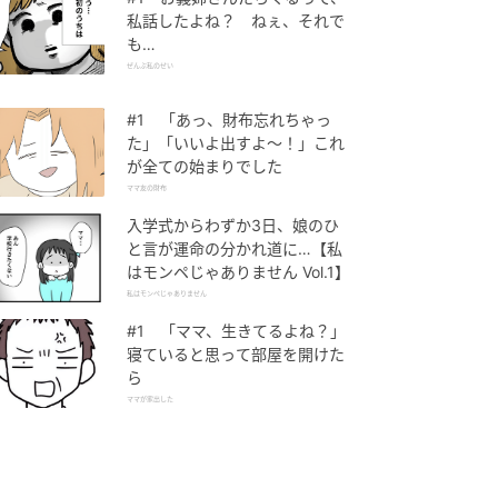
私話したよね？ ねぇ、それで
も…
ぜんぶ私のせい
#1 「あっ、財布忘れちゃっ
た」「いいよ出すよ〜！」これ
が全ての始まりでした
ママ友の財布
入学式からわずか3日、娘のひ
と言が運命の分かれ道に…【私
はモンペじゃありません Vol.1】
私はモンペじゃありません
#1 「ママ、生きてるよね？」
寝ていると思って部屋を開けた
ら
ママが家出した