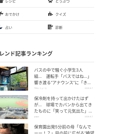
レシピ
どうぶつ
おでかけ
クイズ
占い
診断
レンド記事ランキング
バスの中で騒ぐ小学生3人
組… 運転手「バスではね…」
響き渡る“アナウンス”に「きっ
といい経験になった」
TRILL ニュース
2026.8.7
保冷剤を持って出かけたはず
が… 球場でカバンから出てき
たものに「笑って元気出た」
「そんなことある？」の声
grape
2026.8.7
保育園出発5分前の母「なんで
ーー！？」目の前に広がる“絶望