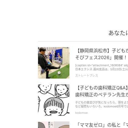
あなた
【静岡県浜松市】子どもか
そびフェス2026」開催！
[caption id="attachment_1608084
日本エクシス 遠州支店は、5月23日(土)に
「NEOPASA浜松(下り)あそびフェス2026」を開催する。 子どもから大人まで気軽に参
ストレートプレス
id="attachment_1608085" align="aligncente
ス2026」では、10:00～16:00
ツなど、多彩な「あそび」体験ブースを出展するとのこと。 ジュビロ磐田によるサッ
【子どもの歯科矯正Q&
スや、ブレス浜松によるバレーボール体験ブース、 [caption id="attachment_1608088" align="aligncent
ポーツ体験[/caption] 静岡医療科学専門大学校によるeスポーツ体験ブースや、ストレッチ・脳トレ・体力測定体験ブース、
歯科矯正のベテラン先生
[caption id="attachment_1608086" ali
によるけん玉体験・けん玉検定ブース、 [caption id="attachment_1608087" align="aligncenter" width="600"] 指スケートボ
子どもの歯並びが気になったら、頭をよ
ード体験[/caption] 神田工業による指スケートボード体験ブースなど、様々な「あそび」を体験できる。 キャラクターグリーテ
など疑問もいろいろ。kodomoe6月
ィングを実施 屋外イベントスペースや屋内各所では、キャラクターグリーティングを実施。 ジュビロ磐田クラブマスコットの
kodomoe
「ジュビロくん」「ジュビィちゃん」や、ブレス浜松公式マ
ターの「うなぽん」が、NEXCO中日本オリ
ーグリーティングの開催時間は、1回目10:
「ママ友ゼロ」の私と「
能性がある。 お買物券などが当たるガラポン抽選会開催 屋内ベーカリー横では、11:00～16:00に、購入レシートまたは食券で税