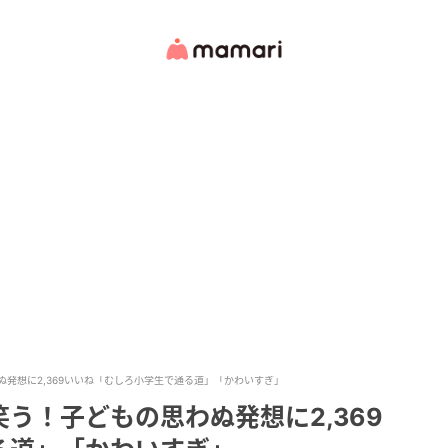
発想に2,369いいね「むしろ小学生で通る道」「かわいすぎ」
う！子どもの思わぬ発想に2,369