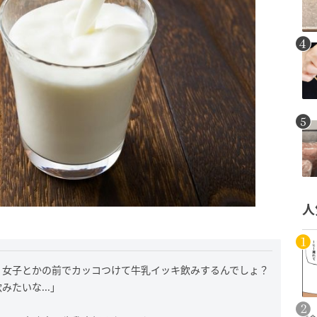
人
、女子とかの前でカッコつけて牛乳イッキ飲みするんでしょ？
たいな...」