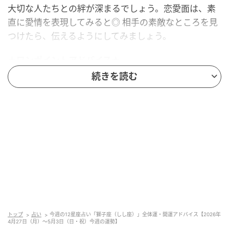
大切な人たちとの絆が深まるでしょう。恋愛面は、素
直に愛情を表現してみると◎ 相手の素敵なところを見
つけたら、伝えるようにしてみましょう。
★ワンポイントアドバイス★
続きを読む
仕事や勉強などの長期的な目標をつくりましょう。努
力を積み重ねることで、不安な気持ちが解消されるよ
うです。
■監修者プロフィール：夏目みやび（なつめ・みや
び）
東京・池袋占い館セレーネ所属。メッセージ性の高い
鑑定はリピーターも多く、心の琴線に触れると話題
に。占いや開運で個性が輝けるような占いを発信中。
Yahoo!占い「マザー占術」など数多くのコンテンツも
トップ
占い
今週の12星座占い「獅子座（しし座）」全体運・開運アドバイス【2026年
4月27日（月）～5月3日（日・祝）今週の運勢】
リリース。