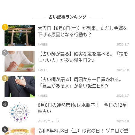
占い記事ランキング
大吉日【8月8日(土)】が到来。ただし金運を
下げる原因となる行動も？
4MEEE
2026.8.7
【占い師が語る】確実な道を選べる。「損を
しない人」が多い誕生日5つ
4MEEE
2026.8.8
【占い師が語る】周囲から一目置かれる。
「気品がある人」が多い誕生日5つ
4MEEE
2026.8.7
8月8日の運勢第1位は水瓶座！ 今日の12星
座占い
占いTVニュース
2026.8.8
令和8年8月8日（土）は寅の日！ ゾロ目が重