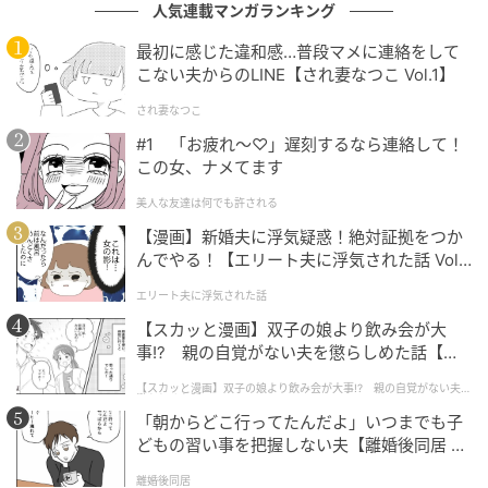
人気連載マンガランキング
最初に感じた違和感…普段マメに連絡をして
こない夫からのLINE【され妻なつこ Vol.1】
され妻なつこ
#1 「お疲れ〜♡」遅刻するなら連絡して！
この女、ナメてます
美人な友達は何でも許される
【漫画】新婚夫に浮気疑惑！絶対証拠をつか
んでやる！【エリート夫に浮気された話 Vol.
1】
エリート夫に浮気された話
【スカッと漫画】双子の娘より飲み会が大
事!? 親の自覚がない夫を懲らしめた話【第1
話】
【スカッと漫画】双子の娘より飲み会が大事!? 親の自覚がない夫を
懲らしめた話
「朝からどこ行ってたんだよ」いつまでも子
どもの習い事を把握しない夫【離婚後同居 Vo
l.1】
離婚後同居