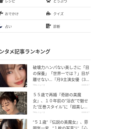
レシピ
どうぶつ
おでかけ
クイズ
占い
診断
ンタメ記事ランキング
破壊力ハンパない美しさに「目
の保養」「世界一では？」目が
離せない…『月9主演女優（34
歳）』“極上”美ショットがすご
TRILL ニュース
2026.8.7
い
５５歳で再婚『奇跡の美魔
女』、１０年前の“浴衣”で魅せ
た“圧巻スタイル”に「超美し
い」「うっとり」
TRILL ニュース
2026.8.7
“５１歳”『伝説の美魔女』、雰
囲気一変…“１枚の写真”に「心