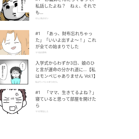
私話したよね？ ねぇ、それで
も…
ぜんぶ私のせい
#1 「あっ、財布忘れちゃっ
た」「いいよ出すよ〜！」これ
が全ての始まりでした
ママ友の財布
入学式からわずか3日、娘のひ
と言が運命の分かれ道に…【私
はモンペじゃありません Vol.1】
私はモンペじゃありません
#1 「ママ、生きてるよね？」
寝ていると思って部屋を開けた
ら
ママが家出した