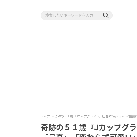
トップ
奇跡の５１歳『Jカップグラドル』圧巻の“美ショット”披露
奇跡の５１歳『Jカップグラ