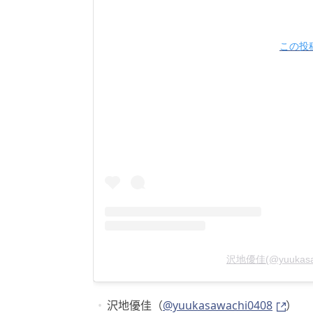
この投稿
沢地優佳(@yuukas
沢地優佳（
@yuukasawachi0408
）