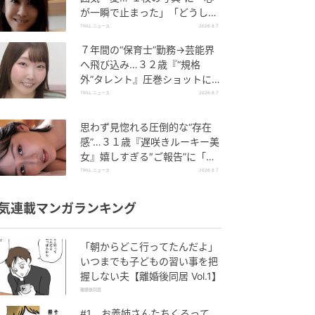
が一瞬で止まった」「どうして
こんなに眩しいの」反響
TRILL ニュース
2026.8.7
７年間の“保育士”勤務→芸能界
へ飛び込み…３２歳『“規格
外”タレント』圧巻ショットに
「やばいね」「とても美しいで
TRILL ニュース
2026.8.7
す」
思わず見惚れる圧倒的な“存在
感”…３１歳『遅咲きルーキー美
女』嬉しすぎる″ご報告”に「予
約しました」「めちゃめちゃ綺
TRILL ニュース
2026.8.7
麗」
気連載マンガランキング
「朝からどこ行ってたんだよ」
いつまでも子どもの習い事を把
握しない夫【離婚後同居 Vol.1】
離婚後同居
#1 お義姉さんたちくるって、