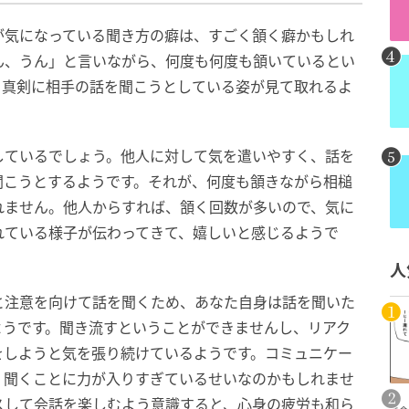
が気になっている聞き方の癖は、すごく頷く癖かもしれ
ん、うん」と言いながら、何度も何度も頷いているとい
、真剣に相手の話を聞こうとしている姿が見て取れるよ
しているでしょう。他人に対して気を遣いやすく、話を
聞こうとするようです。それが、何度も頷きながら相槌
れません。他人からすれば、頷く回数が多いので、気に
れている様子が伝わってきて、嬉しいと感じるようで
人
と注意を向けて話を聞くため、あなた自身は話を聞いた
ようです。聞き流すということができませんし、リアク
をしようと気を張り続けているようです。コミュニケー
、聞くことに力が入りすぎているせいなのかもしれませ
スして会話を楽しむよう意識すると、心身の疲労も和ら