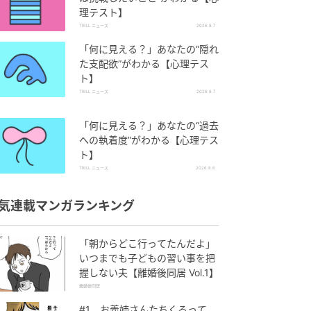
理テスト】
TRILL ニュース
2026.8.7
「何に見える？」あなたの“隠れ
た支配欲”がわかる【心理テス
ト】
TRILL ニュース
2026.8.7
「何に見える？」あなたの“過去
への執着度”がわかる【心理テス
ト】
TRILL ニュース
2026.8.6
気連載マンガランキング
「朝からどこ行ってたんだよ」
いつまでも子どもの習い事を把
握しない夫【離婚後同居 Vol.1】
離婚後同居
#1 お義姉さんたちくるって、