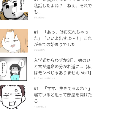
私話したよね？ ねぇ、それで
も…
ぜんぶ私のせい
#1 「あっ、財布忘れちゃっ
た」「いいよ出すよ〜！」これ
が全ての始まりでした
ママ友の財布
入学式からわずか3日、娘のひ
と言が運命の分かれ道に…【私
はモンペじゃありません Vol.1】
私はモンペじゃありません
#1 「ママ、生きてるよね？」
寝ていると思って部屋を開けた
ら
ママが家出した