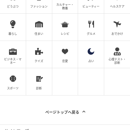
【大人気心理テスト】であなたの『他人から見た魅
【大人気心理テスト】であなたの『他人から見た
カルチャー・
どうぶつ
ファッション
ビューティー
ヘルスケア
力』をチェックしよう！
教養
魅力』をチェックしよう！
次の記事
暮らし
住まい
レシピ
グルメ
おでかけ
「あなたの人生の進み方がわかる」この人は
今どのような状況？【心理テスト】
ビジネス・マ
心理テスト・
クイズ
恋愛
占い
ネー
診断
の記事をもっとみる
スポーツ
診断
ページトップへ戻る