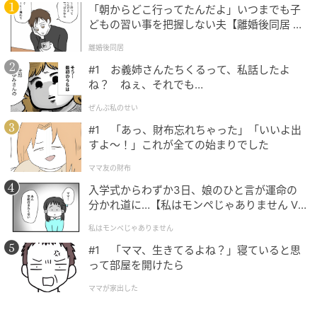
「朝からどこ行ってたんだよ」いつまでも子
怒りが湧いたときは「６秒間」の呼吸を置いて心を落
どもの習い事を把握しない夫【離婚後同居 Vo
l.1】
ち着かせ、「私はどこに何があるか分からなくなって
離婚後同居
困るから、触らないでほしいな」と伝えてみてはいか
#1 お義姉さんたちくるって、私話したよ
がでしょうか。
ね？ ねぇ、それでも…
ぜんぶ私のせい
3. 釘を刺すを選んだ人に必要なのは「現在の
#1 「あっ、財布忘れちゃった」「いいよ出
アサーティブな姿勢の継続と微調整」
すよ〜！」これが全ての始まりでした
ママ友の財布
釘を刺すことを選んだあなたは、相手の善意を受け止
入学式からわずか3日、娘のひと言が運命の
めつつも、自分の大切な境界線は明確にして両者が納
分かれ道に…【私はモンペじゃありません Vo
得できる冷静な対話を行える能力を秘めているようで
l.1】
私はモンペじゃありません
す。しなやかな思考を持っており、想定外の状況でも
#1 「ママ、生きてるよね？」寝ていると思
冷静にコミュニケーションを楽しめる強みがあるかも
って部屋を開けたら
しれません。
ママが家出した
そのスマートな立ち回りは素晴らしいですが、常に完