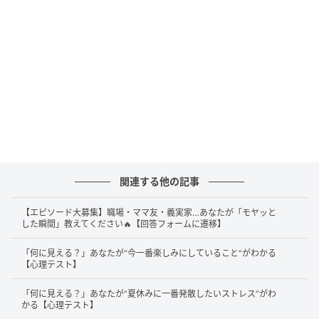
1. 後でこっそり元の配置に戻すを選んだ人に必
要なのは「クッション言葉と『小さな本音』
のトッピング」
後でこっそり元の配置に戻すことを選んだあなたは、
場の空気が悪くなることを恐れ、柔軟に受け入れるこ
とで調和を保とうとする傾向があるかもしれません。
大人の対応を瞬時に選択できる優しさを持っています
が、本音を隠すのに自分自身がひどく消耗しているか
関連する他の記事
もしれません。
【エピソード大募集】職場・ママ友・義実家…あなたが「モヤッと
した瞬間」教えてください🔥【回答フォームに遷移】
その協調性は重宝されますが、我慢を重ねる姿が、周
囲からは「何を言っても怒らない人」と思われるリス
「何に見える？」あなたが“今一番楽しみにしていること”がわかる
クもありそうです。
【心理テスト】
「何に見える？」あなたが“夏休みに一番発散したいストレス”がわ
「片付けてくれてありがとう」とお礼を伝えた後に、
かる【心理テスト】