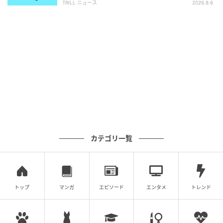
TRILL ニュース
2026.8.6
その高い処理能力は頼りにされますが、遠回しなアプ
ローチが、周囲からは「客観的で少しドライな人」と
思われる恐れもありそうです。
搦め手を使おうとする前に、「親切は嬉しいけれど、
自分のやり方があるから次からは声をかけてね」とス
トレートな要求を伝えてみてはいかがでしょうか。
ライター: Kazuhide.Y
カテゴリ一覧
公認心理師、心理学ライター。心理学を「ちょっと難
しい学問」ではなく「毎日の生活に役立つ知識」とし
てお届けします。あなたの心が少しでも軽くなるよう
トップ
マンガ
エピソード
エンタメ
トレンド
な、そんな情報発信を目指しています。