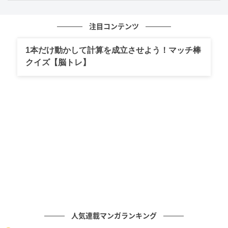
「でも、自分の配置のこだわりもあるから、次からは
そのままで大丈夫だよ」と小さな本音を添えてみては
いかがでしょうか。
注目コンテンツ
1本だけ動かして計算を成立させよう！マッチ棒
2. 不満をぶつけるを選んだ人に必要なのは
クイズ【脳トレ】
「６秒ルールと私を主語にしたメッセージ」
不満をぶつけることを選んだあなたは、自分の大切な
領域やルールが侵害されたことに対して、ごまかさず
に真っ直ぐな怒りや不満を言葉にできる性質があるか
もしれません。裏表のない誠実さは大きな強みです
が、状況によっては周囲を驚かせてしまう傾向がある
ようです。
その直球な姿勢は信頼されますが、怒りをそのまま出
しすぎると、周囲からは「融通が利かなくて少し気難
人気連載マンガランキング
しい人」と思われるリスクもありそうです。