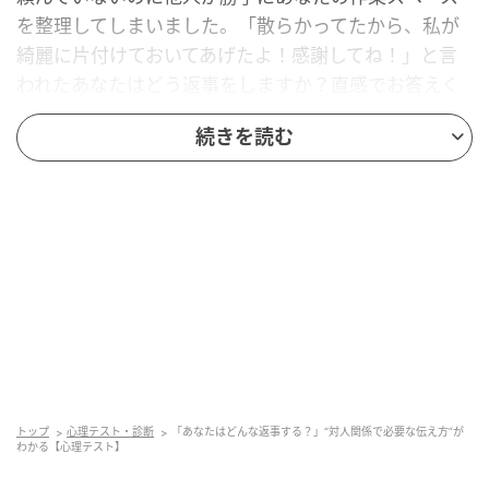
を整理してしまいました。「散らかってたから、私が
綺麗に片付けておいてあげたよ！感謝してね！」と言
われたあなたはどう返事をしますか？直感でお答えく
ださい。
続きを読む
「ありがとう、助かったよ！」とお礼を言い、後
でこっそり元の配置に戻す
「勝手に触らないで！どこに何があるか分からなく
なったでしょ」と不満をぶつける
「片付けてくれたのは嬉しいけど、次からは触る前
に一言聞いてね」と釘を刺す
「えっ…大事なメモがあったはずなんだけど、捨て
てないよね？」と焦ってみせて、相手に罪悪感を抱か
せる
トップ
心理テスト・診断
「あなたはどんな返事する？」“対人関係で必要な伝え方”が
わかる【心理テスト】