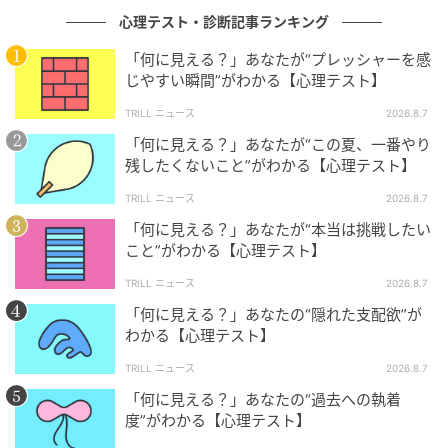
璧な対応を意識しすぎると、無意識のうちに気疲れが
心理テスト・診断記事ランキング
溜まってしまう恐れもありそうです。
「何に見える？」あなたが“プレッシャーを感
じやすい瞬間”がわかる【心理テスト】
現在のバランスの良い姿勢をベースにしつつ、一人の
時間には肩の力を抜き、自分の心身をリラックスさせ
TRILL ニュース
2026.8.7
るケアを大切にしてみてはいかがでしょうか。
「何に見える？」あなたが“この夏、一番やり
残したくないこと”がわかる【心理テスト】
TRILL ニュース
2026.8.7
4. 焦ってみせて、罪悪感を抱かせるを選んだ
「何に見える？」あなたが“本当は挑戦したい
人に必要なのは「搦め手（からめて）を手放
こと”がわかる【心理テスト】
すストレートな要求」
TRILL ニュース
2026.8.7
焦ってみせて、相手に罪悪感を抱かせることを選んだ
「何に見える？」あなたの“隠れた支配欲”が
わかる【心理テスト】
あなたは、相手からの介入に対してもパニックになら
ず、その場の状況を冷静に分析して自分の有利な形へ
TRILL ニュース
2026.8.7
変形させていける能力があるようです。高い戦略性を
「何に見える？」あなたの“過去への執着
持っていますが、自分の本音が伝わりにくい傾向もあ
度”がわかる【心理テスト】
るでしょう。