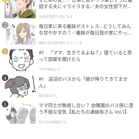
を引き寄せることができるはずです。理解されない苦
話する夫にイライラする／夫の女性部下が気
しみを知っているあなただからこそ、他者の孤独にも
になる（1）【夫婦の危機 まんが】
夫の女性部下が気になる
誠実に寄り添うことができ、それが新しい絆を育む種
毎日家に来る義妹がストレス…どうしてみん
火となります。
な甘やかすの？／義妹が毎日我が家にやって
くる（1）【義父母がシンドイんです！ まん
義妹が毎日我が家にやってくる
が】
3. 一日の疲れを癒やしているを選んだあなた
#1 「ママ、生きてるよね？」寝ていると思
は「黙って寄り添い支える 安定した日常の
って部屋を開けたら
絆」を求めている
ママが家出した
#1 送迎のバスから「娘が降りてきてませ
疲れを癒やす姿を感じたあなたは、日常を共に歩み、
ん」
黙って隣に寄り添って支えてくれる「安定した日常の
絆」を、誠実に渇望しています。刺激やドラマチック
娘が拐われた
な高揚より、そこにある当たり前の平穏を分かち合
ママ同士が無視し合い？ 幼稚園のバス停に漂
う不穏な空気【私たちの連絡係さん Vol.1】
い、背負った荷物を共に降ろせるような安らぎを優先
したい時期です。
私たちの連絡係さん
言葉を尽くさずとも、ただ側にいるだけで心が整って