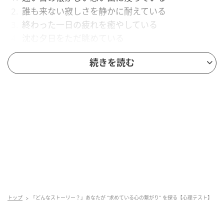
誰も来ない寂しさを静かに耐えている
終わった一日の疲れを癒やしている
沈む夕日をただ眺めている
続きを読む
1. 懐かしい思い出に浸るを選んだあなたは
「無条件に受け入れられていた 安心の絆」を
求めている
この回答を選んだあなたは、ありのままを包み込まれ
る「安心の絆」を、現在の複雑な人間関係の中にも誠
実に求めているようです。周囲の期待に応えようと常
に背筋を伸ばし、社会的役割を全うしているからこ
そ、一息つける場所では何の条件もなく受容されたい
トップ
「どんなストーリー？」あなたが “求めている心の繋がり” を探る【心理テスト】
のです。