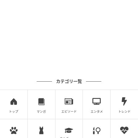
夕日を眺める姿を選んだあなたは、適度な距離感で互
いの独立心を尊重し、高め合える「風通しの良い絆」
を、静かに誠実に求めています。過度な干渉や依存を
嫌い、自立した個が対等に向き合い、共に高みを目指
せるような、洗練された大人の関係を理想としている
のでしょう。
一人の時間も大切にしながら、必要な時にだけ深く繋
がり合うしなやかなスタイルは、あなたが精神的な自
由を保つために重要な要素となります。束縛のない関
カテゴリ一覧
係は、冷たさではなく、お互いの可能性を信じ合って
いるからこそ成立する、誠実で高度な信頼の形である
と言えるはずです。
トップ
マンガ
エピソード
エンタメ
トレンド
お互いの世界を尊重しながら、自転車を漕ぐように向
かい風さえも楽しみながら共生することで、あなたの
人生はさらに輝きを増していきます。個々の輝きが共