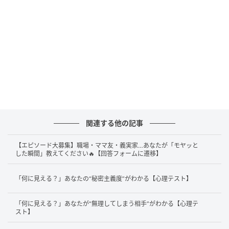
かつて幼少期に感じたような、何も成し遂げなくても
存在そのものを肯定される感覚が、今のあなたにとっ
て最大の心のエネルギー源となります。過度に自立を
急がず、時には自分から「甘えたい」というサインを
出す勇気を持つことで、張り詰めた心の糸は緩やかに
解けていくでしょう。
ありのままの自分を晒しても壊れない関係性を築くこ
とは、あなたがより自分らしく、誠実に人生を歩むた
めの強固な基盤となるはずです。信頼できる相手に少
関連する他の記事
しずつ本音を預ける練習をすることで、あなたの日常
【エピソード大募集】職場・ママ友・義実家…あなたが「モヤッと
はより深い安心感に満たされた、穏やかなものへと変
した瞬間」教えてください🔥【回答フォームに遷移】
化していきます。
「何に見える？」あなたの“秘密主義度”がわかる【心理テスト】
2. 誰も来ない寂しさに耐えるを選んだあなた
「何に見える？」あなたが“無理してしまう相手”がわかる【心理テ
は「自分を理解し共鳴する 深い承認の絆」を
スト】
求めている