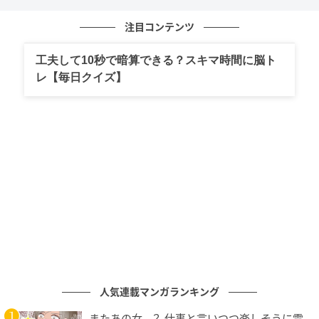
孤独を耐える人を見たあなたは、心の壁を打ち破り、
注目コンテンツ
本音の機微に共鳴して自分を理解してくれる「深い承
工夫して10秒で暗算できる？スキマ時間に脳ト
認の絆」を誠実に求めています。周囲に馴染んでいる
レ【毎日クイズ】
ように見えても、内側では本当の自分が理解されてい
ないという寂しさを、誰にも言えず一人で抱えている
のかもしれません。
表面的な世間話よりも、魂が震えるような深い対話を
望んでおり、自分の本質を正しく評価してくれる存在
を、心のどこかで強く渇望しています。相手に合わせ
る「偽りの自己」を演じることに疲れを感じているな
ら、あえて孤独を愛し、自分の内面を豊かに耕す時間
も必要かもしれません。
勇気を持って心の扉を少しだけ開くことで、あなたの
人気連載マンガランキング
繊細な感性に共鳴する、真の意味での親友との出会い
またあの女…？ 仕事と言いつつ楽しそうに電