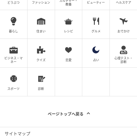
カルチャー・
どうぶつ
ファッション
ビューティー
ヘルスケア
教養
鳴し合うような関係性を築くことができれば、あなた
はどこまでも遠くへ、より軽やかな足取りで進んでい
くことができるでしょう。
暮らし
住まい
レシピ
グルメ
おでかけ
※本記事の心理テストはエンターテインメントとして
提供するものであり、医学的・心理学的な診断結果を
ビジネス・マ
心理テスト・
示すものではありません。
クイズ
恋愛
占い
ネー
診断
ライター: Kazuhide.Y
スポーツ
診断
公認心理師、心理学ライター。心理学を「ちょっと難
しい学問」ではなく「毎日の生活に役立つ知識」とし
てお届けします。あなたの心が少しでも軽くなるよう
ページトップへ戻る
な、そんな情報発信を目指しています。
サイトマップ