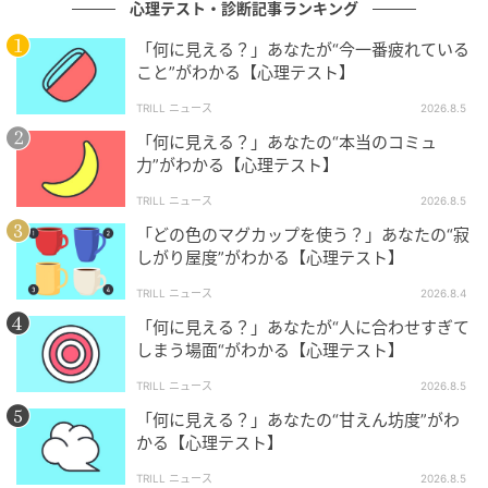
心理テスト・診断記事ランキング
いくような「静かな共存」こそが、今のあなたにとっ
て最も贅沢で必要な回復薬となります。激動の社会で
「何に見える？」あなたが“今一番疲れている
こと”がわかる【心理テスト】
誠実に戦い続けるためには、盾を置き、鎧を脱いで、
無防備な自分でいられるシェルターのような関係が不
TRILL ニュース
2026.8.5
可欠なのでしょう。
「何に見える？」あなたの“本当のコミュ
力”がわかる【心理テスト】
沈黙が心地よいと感じられるような盤石な信頼関係を
TRILL ニュース
2026.8.5
誠実に共有することで、あなたの心には再び鮮やかな
「どの色のマグカップを使う？」あなたの“寂
活力がゆっくりと湧いてくるはずです。日常の些細な
しがり屋度”がわかる【心理テスト】
出来事を笑い合える安定した絆は、あなたが困難に直
TRILL ニュース
2026.8.4
面した時、再び前を向いて歩き出すための確かな道標
「何に見える？」あなたが“人に合わせすぎて
となります。
しまう場面“がわかる【心理テスト】
TRILL ニュース
2026.8.5
4. 沈む夕日を眺めているを選んだあなたは
「何に見える？」あなたの“甘えん坊度”がわ
「互いの独立心を尊重し合う 風通しの良い
かる【心理テスト】
絆」を求めている
TRILL ニュース
2026.8.5