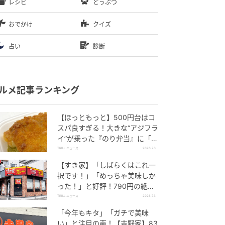
レシピ
どうぶつ
おでかけ
クイズ
占い
診断
ルメ記事ランキング
【ほっともっと】500円台はコ
スパ良すぎる！大きな“アジフラ
イ”が乗った『のり弁当』に「ふ
っくら」「うまそうだ！」と好
TRILL ニュース
2026.7.3
評の声
【すき家】「しばらくはこれ一
択です！」「めっちゃ美味しか
った！」と好評！790円の絶品
丼、もうチェックした？
TRILL ニュース
2026.7.3
「今年もキタ」「ガチで美味
い」と注目の声！【吉野家】83