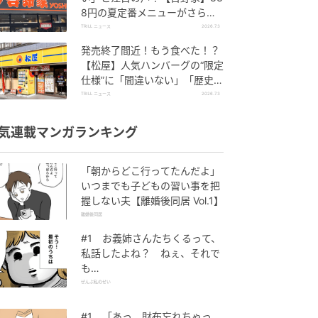
8円の夏定番メニューがさらに
パワーアップしていて旨すぎた
TRILL ニュース
2026.7.3
発売終了間近！もう食べた！？
【松屋】人気ハンバーグの“限定
仕様”に「間違いない」「歴史が
動く」と絶賛の声
TRILL ニュース
2026.7.3
気連載マンガランキング
「朝からどこ行ってたんだよ」
いつまでも子どもの習い事を把
握しない夫【離婚後同居 Vol.1】
離婚後同居
#1 お義姉さんたちくるって、
私話したよね？ ねぇ、それで
も…
ぜんぶ私のせい
#1 「あっ、財布忘れちゃっ