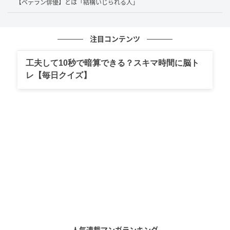
【ベテラン俳優】とは「結構いじられる人」
さらに岡田さんは、アニメ業界の構造的な欠陥につい
て切り込みます。「良いものだけを作ってアニメータ
注目コンテンツ
ーにちゃんとした給料を払うと、会社は潰れる。これ
はもう絶対の法則」と断言。この衝撃的な言葉に、平
工夫して10秒で暗算できる？スキマ時間に脳ト
子さんと酒井さんも「ええー！」と驚きを隠せませ
レ【毎日クイズ】
ん。
あのスタジオジブリですら、アニメーターの待遇改善
とクオリティを両立させようとした結果、何度も経営
危機に陥っているという事実を指摘。ガイナックス時
代も、毎年決算をするたびに赤字が数百万から数千
万、ついには数億円規模へと膨らんでいったという壮
絶な裏側を明かしました。
「誰かが病気で休んだら倒産どころの騒ぎじゃない、
訴訟問題になる」という綱渡りの経営実態を聞いた平
人気連載マンガランキング