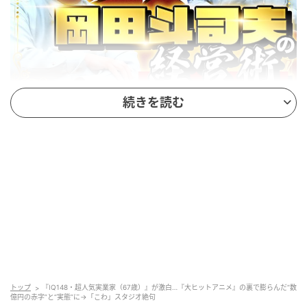
(C)テレビ朝日
続きを読む
番組冒頭、平子さんが映画『王立宇宙軍 オネアミスの
翼』やアニメ『トップをねらえ！』、『ふしぎの海の
ナディア』といった伝説的なヒット作の名を挙げ、
「経営としては順調な滑り出しだったのでは？」と問
いかけます。しかし、岡田さんから返ってきたのは
「アニメーション経営で順調なんてことはない」とい
う冷徹な一言でした。
岡田さんによれば、アニメ制作会社が順調に見えるケ
トップ
『IQ148・超人気実業家（67歳）』が激白…『大ヒットアニメ』の裏で膨らんだ“数
ースは極めて稀で、カフェ経営やグッズ販売などの副
億円の赤字”と“実態”に→「こわ」スタジオ絶句