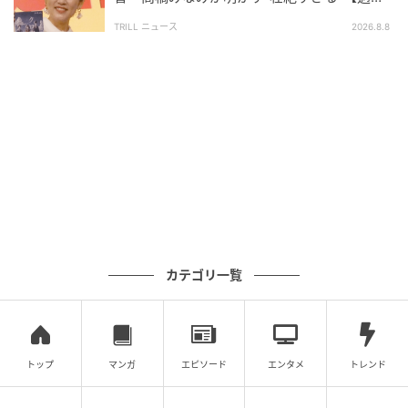
去】とは「やらなければ」
【岡田斗司夫】登録者120万人を虜にする、圧倒的な
TRILL ニュース
2026.8.8
トーク術の秘訣。2028年にはYouTuberがいなくな
る？岡田斗司夫が見る未来予想図にアルピー驚愕！
#111
［配信日時］2026年4月14日
［出演者］平子祐希（アルコ＆ピース）、酒井健太
（アルコ＆ピース）、岡田斗司夫
［番組URL］
https://youtu.be/Vt__1PTMg34?
si=pN0y06pq6Ui03u8C
カテゴリ一覧
トップ
マンガ
エピソード
エンタメ
トレンド