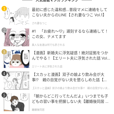
子さんは、「作れば作るほどシステムがそうなってし
まっているんだ」と、業界が抱える闇の深さに唸りま
最初に感じた違和感…普段マメに連絡をして
した。理想を追求すればするほど首が絞まるという芸
こない夫からのLINE【され妻なつこ Vol.1】
術の現場のジレンマは、あまりにも残酷な現実です。
され妻なつこ
#1 「お疲れ〜♡」遅刻するなら連絡して！
この女、ナメてます
『鬼滅の刃』級のヒットでも一回こければ倒
美人な友達は何でも許される
産…現代アニメ制作が抱える“リスクの正体”
【漫画】新婚夫に浮気疑惑！絶対証拠をつか
んでやる！【エリート夫に浮気された話 Vol.
さらに、話題は現代のアニメ制作へ。かつてより是正
1】
エリート夫に浮気された話
された部分はあるものの、リスクの大きさは変わらな
【スカッと漫画】双子の娘より飲み会が大
いと岡田さんは言います。たとえアニメ『鬼滅の刃』
事!? 親の自覚がない夫を懲らしめた話【第1
のような社会現象を巻き起こすヒット作を作っている
話】
スタジオであっても、次作のために莫大な借金をして
【スカッと漫画】双子の娘より飲み会が大事!? 親の自覚がない夫を
懲らしめた話
最新機材を導入しなければならず、一回でも作品が転
「朝からどこ行ってたんだよ」いつまでも子
どもの習い事を把握しない夫【離婚後同居 Vo
ければ即倒産という、超ハイリスクな博打状態なのだ
l.1】
そうです。
離婚後同居