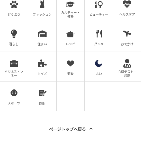
カルチャー・
どうぶつ
ファッション
ビューティー
ヘルスケア
教養
(C)テレビ朝日
次の記事
暮らし
住まい
レシピ
グルメ
おでかけ
#1 「ママ、生きてるよね？」寝ていると思
って部屋を開けたら
ビジネス・マ
心理テスト・
クイズ
恋愛
占い
ネー
診断
の記事をもっとみる
スポーツ
診断
ページトップへ戻る