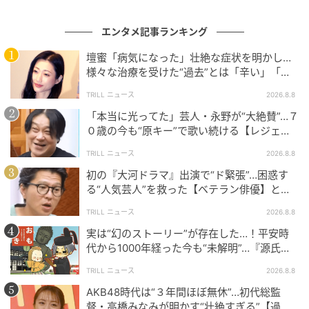
「あんなにヒットしていても、次の作品がそれを超え
エンタメ記事ランキング
ないともう赤字」という岡田さんの言葉に、アルピー
の二人は「こわー…」「あんなにヒットしてても…」と
壇蜜「病気になった」壮絶な症状を明かし…
様々な治療を受けた“過去”とは「辛い」「苦
絶句。ヒットの基準が上がり続けることで、制作側に
しい」
かかるプレッシャーは以前にも増して巨大化している
TRILL ニュース
2026.8.8
ことが明らかになりました。
「本当に光ってた」芸人・永野が“大絶賛”…７
０歳の今も“原キー”で歌い続ける【レジェン
こうした“負の連鎖”から逃れるため、現在は監督が一
ド歌手】とは「幸せで死ぬかと」
TRILL ニュース
2026.8.8
人でフルCGを用いて制作する「個人制作」のスタイル
初の『大河ドラマ』出演で“ド緊張”…困惑す
も生まれていますが、それもまた作家の旬やブームに
る“人気芸人”を救った【ベテラン俳優】とは
左右される不安定な道。アニメを“産業”として維持す
「結構いじられる人」
TRILL ニュース
2026.8.8
ることの難しさを、改めて痛感させる内容となりまし
実は“幻のストーリー”が存在した…！平安時
た。
代から1000年経った今も“未解明”…『源氏物
語』に隠された謎とは
TRILL ニュース
2026.8.8
アルコ&ピースの#文化人が1番やばい〜Produced by
AKB48時代は“３年間ほぼ無休”…初代総監
しくじり先生〜【テレビ朝日】
督・高橋みなみが明かす“壮絶すぎる”【過