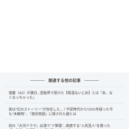
業が当たっているか、あるいは数年先まで仕事が埋ま
るほどの超ヒット作を抱えている場合に限られるのだ
そう。
「ヒット作を次々と出しているということは、下請け
として苦しい仕事を続けているという意味とほぼ同
じ」と語る岡田さんに、酒井さんは「厳しいんだ…」
と絶叫。作品が有名になればなるほど、制作現場は自
転車操業のような過酷な状態に追い込まれていくとい
うパラドックスに、スタジオは静まり返りました。華
やかなヒットという言葉の裏側で、現場を支える人た
関連する他の記事
ちがどれほど削られているのか、その対比に言葉を失
います。
壇蜜（45）が激白…芸能界で受けた【陰湿ないじめ】とは「あ、な
くなっちゃった」
実は“幻のストーリー”が存在した…！平安時代から1000年経った今
あのジブリですら経営危機！？良いものを作
も“未解明”…『源氏物語』に隠された謎とは
り、給料を払うと会社が潰れる矛盾
初の『大河ドラマ』出演で“ド緊張”…困惑する“人気芸人”を救った