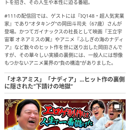
トを招き、その人生や本性に迫る番組。
#111の配信回では、ゲストには『IQ148・超人気実業
家』であり“オタキング”の岡田斗司夫（67歳）さんが
登場。かつてガイナックスの社長として映画『王立宇
宙軍 オネアミスの翼』やアニメ『ふしぎの海のナディ
ア』など数々のヒット作を世に送り出した岡田さんで
すが、その華々しい実績の裏側には、一般人には想像
もつかないアニメ業界の“負の構造”がありました。
「オネアミス」「ナディア」…ヒット作の裏側
に隠された“下請けの地獄”