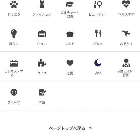
忙しい機内で寄り添うCAの丁寧な対応に感謝
カルチャー・
どうぶつ
ファッション
ビューティー
ヘルスケア
教養
今回は、「飛行機内で起きた驚きの再会エピソー
ド」、「ドイツの飛行機に乗ったら、素晴らしいCAさ
んに出会った」といった＜CAさんエピソード2選＞を
暮らし
住まい
レシピ
グルメ
おでかけ
紹介しました。
飛行機の客室乗務員である「キャビンアテンダント
（Cabin Attendant）」。日々ホスピタリティにあふ
ビジネス・マ
心理テスト・
クイズ
恋愛
占い
ネー
診断
れた対応をしているからこそ、心温まるエピソードが
生まれるようです。
慌ただしい業務の中でも、乗客に寄り添った丁寧なサ
スポーツ
診断
ービスをしてくれるCAさんに、感謝の気持ちを忘れず
にいたいものですね。
ページトップへ戻る
取材協力：Atsushi Yamamoto（@bgy_osaka）さ