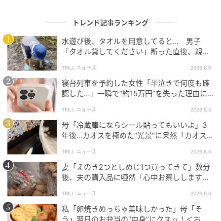
と聞かれて、ハイと答えたら、
丁寧な日本語で接客してくれた
トレンド記事ランキング
すごい、としか言えない
水遊び後、タオルを用意してると… 男子
「タオル貸してください」断った直後、親が
大声で放った一言に絶句
投稿者さんがドイツ行きの飛行機に搭乗した際、男性
TRILL ニュース
2026.8.6
CAさんの制服に付いた「ランゲージピン」に目を引か
寝台列車を予約した女性「半泣きで何度も確
れたそうです。そこには、話せる言語を示す7ヶ国の国
認した…」一瞬で“約15万円”を失った理由に
旗が並んでいました。
「膝から崩れ落ちました」
TRILL ニュース
2026.8.5
母「冷蔵庫にならシール貼ってもいいよ」3
さらに、日本語やマレー語、インドネシア語などアジ
年後…カオスを極めた“光景”に呆然「カオス
ア言語のピンも付いており、驚いていると、そのCAさ
は更新され続ける…」
んから「日本人ですか？」と日本語で声をかけられた
TRILL ニュース
2026.8.6
といいます。
妻「えのき2つとしめじ1つ買ってきて」数分
後、夫の購入品に唖然「心中お察しします」
＜買い物ミス体験談2選＞
投稿者さんに詳しいお話を伺ったところ、「ドイツか
TRILL ニュース
2026.8.6
らスペインの飛行機だったので、日本人は乗っておら
私「卵焼きめっちゃ美味しかった」母「そ
ず、まさか機内で日本語が聞けるとは思ってもみませ
う」翌日のお弁当の“中身”にクスッ！＜お弁