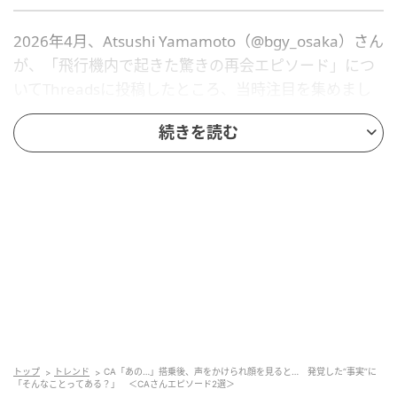
2026年4月、Atsushi Yamamoto（@bgy_osaka）さん
が、「飛行機内で起きた驚きの再会エピソード」につ
いてThreadsに投稿したところ、当時注目を集めまし
た。
続きを読む
いったいどんな出来事だったのでしょうか？
※下記の日付のリンクからThreadsに移動します
Atsushi Yamamoto（@bgy_osaka）
2026年4月5日
さきほど乗った飛行機内で客室乗務員さんから声を掛けられ
た。
以前、行きつけのスタバで働いていた方が客室乗務員になって
いてビックリ！
トップ
トレンド
CA「あの…」搭乗後、声をかけられ顔を見ると… 発覚した“事実”に
「そんなことってある？」 ＜CAさんエピソード2選＞
私の顔を覚えていらしたことに二度ビックリ！