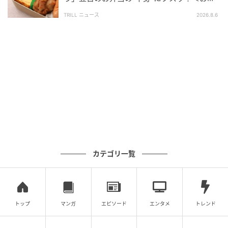
んでした。多言語が話せるだけでなく、物腰の柔らか
当エピソード2選＞
TRILL ニュース
2026.8.6
いCAさんで、素敵な方でした。まさにCAのお仕事が天
職なんだと感じました」とのこと。
7ヶ国語を流暢に操るCAさんに、「凄すぎる」といっ
た称賛の声が数多く寄せられていました。また、同じ
ような体験をしたことがあるという人も少なくないよ
うで、リプライ欄にはさまざまなエピソードがシェア
されています。
7ヶ国語を自在に使いこなしながら、物腰やわらかく丁
寧な接客をしてくれたCAさん。投稿者さんが「まさに
カテゴリ一覧
CAの仕事が天職」と感じたのも納得です。言葉の壁を
軽やかに越えていく姿に、思わず拍手を送りたくなる
エピソードでした。
トップ
マンガ
エピソード
エンタメ
トレンド