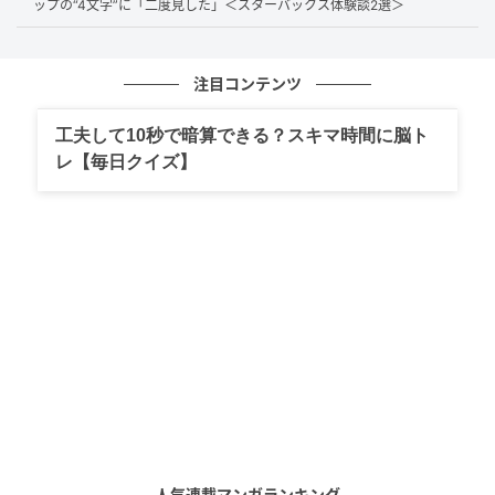
ップの“4文字”に「二度見した」＜スターバックス体験談2選＞
く、とても機転が利く顧客対応をされる方だと感じて
いましたので、客室乗務員になるのも納得できまし
た。フライト中はとてもお忙しくされていたので、飛
注目コンテンツ
行機を降りるときに『お会いできて嬉しかったです』
とだけ声をかけました」とのことでした。
工夫して10秒で暗算できる？スキマ時間に脳ト
レ【毎日クイズ】
人とのつながりや、日々の何気ない関係が思わぬ形で
続いていくことの尊さを感じさせてくれましたね。
皆さんも、今回のような思いがけない再会を経験した
ことはありますか？
2、ドイツ行きの機内で出会った素敵なCAと
のエピソード
2026年2月、りこ（@riko.spain）さんが、「ドイツの
人気連載マンガランキング