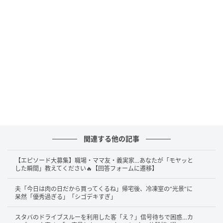
立派にお仕事をされていて、こちらまで嬉しくなりました。
投稿者さんは飛行機に乗った際、CAさんから突然声を
かけられたそうです。
相手の顔をよく見ると…なんとその方は、以前よく通
っていたスターバックスコーヒーで働いていた店員さ
ん。思いがけない場所での再会に、投稿者さんも驚き
を隠せなかったといいます。
投稿者さんに詳しいお話を伺ったところ、「ユニフォ
関連する他の記事
ームやメイクが異なるので、同じ方だと認識するのに
【エピソード大募集】職場・ママ友・義実家…あなたが「モヤッと
時間がかかりましたが、まさか機内でお会いできると
した瞬間」教えてください🔥【回答フォームに遷移】
思わず、声をかけていただいたことも含めてとても嬉
夫「今日は肉の日だから買ってくるね」帰宅後、冷凍室の“光景”に
しかったです」とのこと。
呆然「優秀過ぎる」「シゴデキすぎ」
また、「カフェでお勤めのときから、頭の回転が早
スタバのドライブスルーを利用した客「え？」信号待ちで困惑…カ