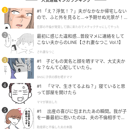
飛行機に乗ったら、素晴らしいCAさんに出会った」に
ついてThreadsに投稿したところ、「凄すぎる」「頭
#1 「え？浮気！？」夫がなかなか帰宅しない
の中の構造を知りたい」と注目を集めました。
ので、ふと外を見ると…→予期せぬ光景が！
｜旦那の不倫が発覚して頭に来たのでメチャ
旦那の不倫が発覚して頭に来たのでメチャクチャにしてやった
クチャにしてやった
投稿者さんは、いったいどんなCAさんに出会ったので
最初に感じた違和感…普段マメに連絡をして
しょうか？
こない夫からのLINE【され妻なつこ Vol.1】
され妻なつこ
#1 子どもの実名と顔を晒すママ、大丈夫か
りこ（@riko.spain）
2026年2月11日
な？なんて心配していたら。
この前、ドイツの飛行機に乗ったら
SNSに子供の顔を晒すママ
男性CAさんの制服のバッヂに
#1 「ママ、生きてるよね？」寝ていると思
7カ国の国旗があって
って部屋を開けたら
ママが家出した
しかもヨーロッパ言語のみならず
日本語、マレー語、インドネシア語もあってびっくり
#1 出産の喜びに包まれたあの瞬間。我が子
を一番最初に抱いたのは、夫の不倫相手でし
た。
日本人ですか？
助産師と不倫した夫の末路