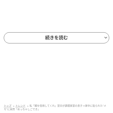
ある日、投稿者さんは、息子さんから「調理実習で使
続きを読む
うほうれん草を買っておいてほしい」とお願いされた
のだそうです。
少し前に娘さんが調理実習の授業をしたこともあり、
息子さんも張り切っていました。
楽しみにしていた息子さんは、投稿者さんがうっかり
ほうれん草を買い忘れてしまわないか少し心配だった
様子。そこで、あるユニークな方法で念押しをするこ
とに。
トップ
トレンド
私「親を信用してくれ」翌日が調理実習の息子→家中に貼られた”メ
モ”に呆然「めっちゃしごでき」