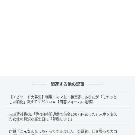
それはなんと、「家のあちこちに『ほうれんそう』と
書いたメモを貼る」方法！
関連する他の記事
【エピソード大募集】職場・ママ友・義実家…あなたが「モヤッと
した瞬間」教えてください🔥【回答フォームに遷移】
元派遣社員OL「往復4時間通勤で借金200万円あった」人生を変え
た女性の贅沢な誕生日に「尊敬します」
店員「こんなんなっちゃってすみません」会計後、目を疑ったカゴ