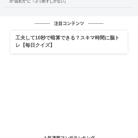
の“詰め方”に「ぶっ刺すしかない」
注目コンテンツ
工夫して10秒で暗算できる？スキマ時間に脳ト
レ【毎日クイズ】
出典：ぞえ（@islezoe）さん
冷蔵庫にも…
人気連載マンガランキング