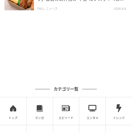
当エピソード2選＞
TRILL ニュース
2026.8.6
出典：ぞえ（@islezoe）さん
お菓子入れにも…
いたるところに「ほうれんそう！！！！」
ビックリマークの数が、「忘れないで！」という強い
カテゴリ一覧
思いを感じさせますね。
トップ
マンガ
エピソード
エンタメ
トレンド