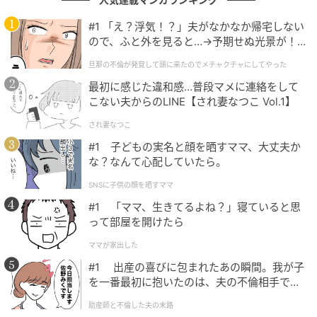
#1 「え？浮気！？」夫がなかなか帰宅しない
ので、ふと外を見ると…→予期せぬ光景が！
｜旦那の不倫が発覚して頭に来たのでメチャ
旦那の不倫が発覚して頭に来たのでメチャクチャにしてやった
クチャにしてやった
最初に感じた違和感…普段マメに連絡をして
こない夫からのLINE【され妻なつこ Vol.1】
され妻なつこ
#1 子どもの実名と顔を晒すママ、大丈夫か
な？なんて心配していたら。
SNSに子供の顔を晒すママ
#1 「ママ、生きてるよね？」寝ていると思
って部屋を開けたら
ママが家出した
#1 出産の喜びに包まれたあの瞬間。我が子
出典：ぞえ（@islezoe）さん
を一番最初に抱いたのは、夫の不倫相手でし
た。
水筒にも…
助産師と不倫した夫の末路