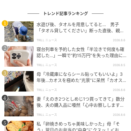
トレンド記事ランキング
水遊び後、タオルを用意してると… 男子
「タオル貸してください」断った直後、親が
大声で放った一言に絶句
TRILL ニュース
2026.8.6
寝台列車を予約した女性「半泣きで何度も確
認した…」一瞬で“約15万円”を失った理由に
「膝から崩れ落ちました」
TRILL ニュース
2026.8.5
母「冷蔵庫にならシール貼ってもいいよ」3
年後…カオスを極めた“光景”に呆然「カオス
は更新され続ける…」
TRILL ニュース
2026.8.6
妻「えのき2つとしめじ1つ買ってきて」数分
後、夫の購入品に唖然「心中お察しします」
＜買い物ミス体験談2選＞
TRILL ニュース
2026.8.6
私「卵焼きめっちゃ美味しかった」母「そ
う」翌日のお弁当の“中身”にクスッ！＜お弁