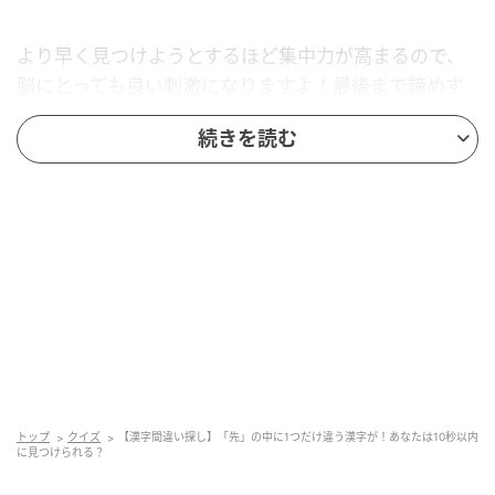
より早く見つけようとするほど集中力が高まるので、
脳にとっても良い刺激になりますよ！最後まで諦めず
に探し出してくださいね！
続きを読む
さあ、それでは正解を発表します！
【正解】隠れていた漢字はこれ！
トップ
クイズ
【漢字間違い探し】「先」の中に1つだけ違う漢字が！あなたは10秒以内
に見つけられる？