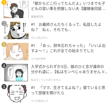
「朝からどこ行ってたんだよ」いつまでも子
どもの習い事を把握しない夫【離婚後同居 Vo
株式会社キュービックは、さまざまな場面でご利用い
l.1】
離婚後同居
ただけるクイズ問題のご提供、クイズイベントの構築
#1 お義姉さんたちくるって、私話したよ
を主な業務とする 日本初の「クイズの総合商社」で
ね？ ねぇ、それでも…
す。クイズに関することなら何でもお気軽にご相談く
ぜんぶ私のせい
ださい。
#1 「あっ、財布忘れちゃった」「いいよ出
すよ〜！」これが全ての始まりでした
次の記事
ママ友の財布
【脳トレ】「鋼」の中に1つだけ違う漢字が！
入学式からわずか3日、娘のひと言が運命の
→何秒で探し出せる？【漢字間違い探し】
分かれ道に…【私はモンペじゃありません Vo
l.1】
私はモンペじゃありません
の記事をもっとみる
#1 「ママ、生きてるよね？」寝ていると思
って部屋を開けたら
ママが家出した