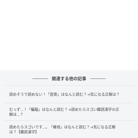
正解は、「失」でした！
今回は画像の中央上付近に隠れていましたね！
関連する他の記事
「先」は、「止（し）」と「儿（じん）」が組み合わ
さってできた漢字です。「止」はもともと足跡を表す
読めそうで読めない！「詮索」はなんと読む？→気になる正解は？
ものでしたが、そこから転じて「行く」という意味を
むっず…！「蝙蝠」はなんと読む？→読めたらスゴい難読漢字の正
持つようになりました。また、「儿」は「人」を意味
解は…？
します。「人（儿）」よりも上に「行く（止）」があ
読めたらスゴいです…。「継母」はなんと読む？→気になる正解
ることから、「先」は「他よりも先頭に出る」という
は？【難読漢字】
意味を持つようになったそうですよ。