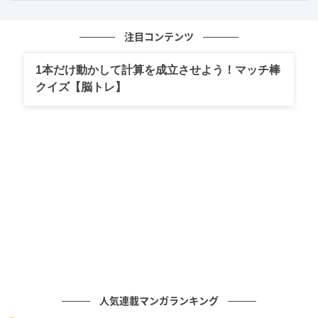
注目コンテンツ
まとめ
1本だけ動かして計算を成立させよう！マッチ棒
クイズ【脳トレ】
私たちの周りには本当にたくさんの言葉が存在してい
ますが、いちいち辞書を引いて調べる作業はとても大
変ですよね。こういったクイズを通して、楽しく知識
を身につけていただけたら嬉しいです！この他にもい
ろいろな問題を配信していますので、ぜひチェックし
てみてください！
問題制作：株式会社 キュービック
人気連載マンガランキング