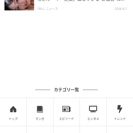
「予約しました」「めちゃめちゃ綺麗」
ゃれ。満開の桜の枝が頭上に広がる中、うっとりとし
TRILL ニュース
2026.8.7
た表情でお花見を楽しんでいる様子が伝わってきま
す。
背景には遠くに台北のランドマーク「台北101」の姿
も見えていたそうで、台北らしい特別なお花見の景色
を楽しめたようですね！
「桜もインリンさんも素敵」「相変わらずお
綺麗」ファンから称賛の声
カテゴリ一覧
トップ
マンガ
エピソード
エンタメ
トレンド