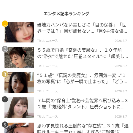
エンタメ記事ランキング
破壊力ハンパない美しさに「目の保養」「世
界一では？」目が離せない…『月9主演女優
（34歳）』“極上”美ショットがすごい
TRILL ニュース
2026.8.7
５５歳で再婚『奇跡の美魔女』、１０年前
の“浴衣”で魅せた“圧巻スタイル”に「超美し
い」「うっとり」
TRILL ニュース
2026.8.7
“５１歳”『伝説の美魔女』、雰囲気一変…“１
枚の写真”に「心が一瞬で止まった」「どうし
てこんなに眩しいの」反響
TRILL ニュース
2026.8.7
７年間の“保育士”勤務→芸能界へ飛び込み…３
２歳『“規格外”タレント』圧巻ショットに
@yinling_official
「やばいね」「とても美しいです」
TRILL ニュース
2026.8.7
3枚目は桜を見上げるインリンさんの横顔。ゴールドの
思わず見惚れる圧倒的な“存在感”…３１歳『遅
フープイヤリングと細いネックレスがさりげなくおし
咲きルーキー美女』嬉しすぎる″ご報告”に