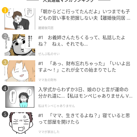
「朝からどこ行ってたんだよ」いつまでも子
どもの習い事を把握しない夫【離婚後同居 Vo
@yinling_official
l.1】
離婚後同居
2枚目はインリンさんが思わず「綺麗！！」と声を上げ
#1 お義姉さんたちくるって、私話したよ
た桜のショット。咲き誇るピンクの花びらが、画面い
ね？ ねぇ、それでも…
っぱいに広がっています。日本でいえばまだ真冬の時
ぜんぶ私のせい
期に、こんなにも美しい桜が咲いているなんて驚きで
#1 「あっ、財布忘れちゃった」「いいよ出
すね！
すよ〜！」これが全ての始まりでした
ママ友の財布
入学式からわずか3日、娘のひと言が運命の
分かれ道に…【私はモンペじゃありません Vo
l.1】
私はモンペじゃありません
#1 「ママ、生きてるよね？」寝ていると思
って部屋を開けたら
ママが家出した