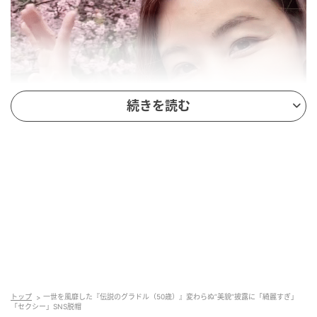
続きを読む
トップ
一世を風靡した『伝説のグラドル（50歳）』変わらぬ”美貌”披露に「綺麗すぎ」
@yinling_official
「セクシー」SNS脱帽