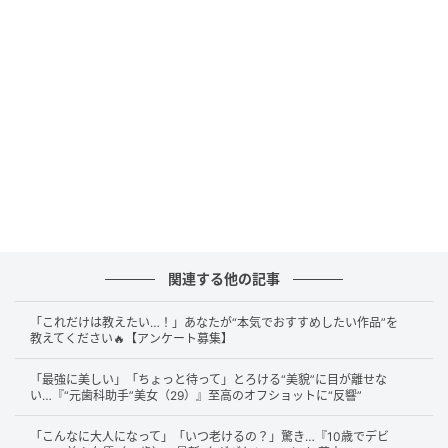
満開の桜をバックに、ポーズを決めるインリンさん。
白いふわふわのニットがとても似合っていますね！キ
ャプションには「台北は2月で桜満開。花見行ってきま
した」と綴られていました。日本より一足早く春の訪
れを満喫できるのは、台湾ならではの贅沢ですね。
訪れたのは台北市信義区にある國父紀念館周辺の公
園。桜の木が立ち並ぶ、地元でも人気のお花見スポッ
トです。
関連する他の記事
「これだけは教えたい…！」あなたが“本気でおすすめしたい作品”を
教えてください🔥【アンケート募集】
「最強に美しい」「ちょっと待って」とろける“美貌”に目が離せな
い…『“元歯科助手”美女（29）』至高のオフショットに“反響”
「こんなに大人になって」「いつ老けるの？」驚き…『10歳でデビ