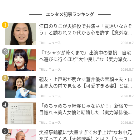
こうした裏話を知れば、ますます彼らの魅力にハマっ
エンタメ記事ランキング
てしまいそうですね！
江口のりこが夫婦役で共演→「友達いなさそ
う」と誘われ２０代から心を許す【意外な親
次の記事
友芸人】とは？
#1 お義姉さんたちくるって、私話したよ
TRILL ニュース
2026.8.7
ね？ ねぇ、それでも…
『Tシャツが乾くまで』出演中の夏帆 自宅
へ遊びに行くほど“大仲良し”な【実力派女
優】とは？「大好きです」
TRILL ニュース
2026.8.7
の記事をもっとみる
親友・上戸彩が明かす蒼井優の素顔→夫・山
里亮太の前で見せる【可愛すぎる姿】とは？
「今も恋してる」
TRILL ニュース
2026.8.7
「めちゃめちゃ綺麗じゃないか！」新宿で一
目惚れ→美人女優と結婚した【実力派俳優】
とは？「で、頭がいい」
TRILL ニュース
2026.8.7
笑福亭鶴瓶に“大量すぎてお手上げ”なお中元
を送ってくる【大物歌手】とは？「ケースに