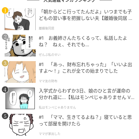
評価につながっていることが分かります。
「朝からどこ行ってたんだよ」いつまでも子
どもの習い事を把握しない夫【離婚後同居 Vo
l.1】
エピソードを知るとより好きになるかも
離婚後同居
#1 お義姉さんたちくるって、私話したよ
数多くの共演者が口をそろえて感じがいいと称える
ね？ ねぇ、それでも…
嵐。その裏には、芸能界という特殊な環境でも奢ら
ぜんぶ私のせい
ず、周囲への気配りを忘れない姿勢があります。アイ
#1 「あっ、財布忘れちゃった」「いいよ出
ドルとしてのパフォーマンスだけでなく、人としての
すよ〜！」これが全ての始まりでした
あり方まで支持される理由がここにあるのかもしれま
ママ友の財布
せん。
入学式からわずか3日、娘のひと言が運命の
分かれ道に…【私はモンペじゃありません Vo
いよいよ5月31日の活動終了が迫り、ラストツアー
l.1】
『We are ARASHI』の熱狂の渦中にいる嵐。結成から
私はモンペじゃありません
26年、日本中に希望を届けてきた5人の勇姿を目に焼
#1 「ママ、生きてるよね？」寝ていると思
って部屋を開けたら
き付けようと、世界中から惜しみないエールと注目が
注がれています。
ママが家出した