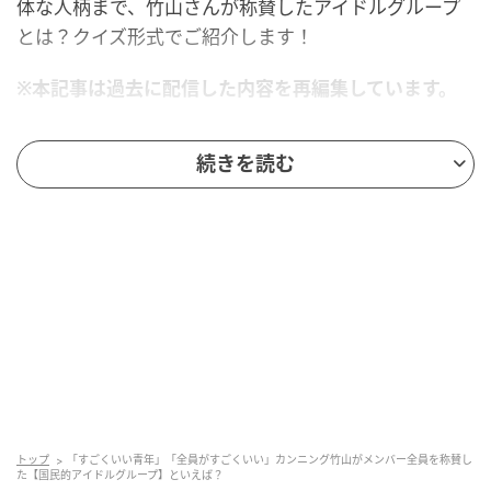
体な人柄まで、竹山さんが称賛したアイドルグループ
とは？クイズ形式でご紹介します！
※本記事は過去に配信した内容を再編集しています。
カンニング竹山さんが「全員がすごくいい青
続きを読む
年」と称賛したアイドルグループとは？
さて、クイズです！元フリーアナウンサーとの結婚を
発表したメンバーのひとりをきっかけに、カンニング
竹山さんがある国民的グループについて語りました。
そのグループのメンバーとはバラエティ番組などで共
演することも多かったという竹山さん。年上の自分を
立てつつ、芸人を“おいしくイジる”配慮やトーク力を
高く評価し、「全員がすごくいい」と大絶賛。
トップ
「すごくいい青年」「全員がすごくいい」カンニング竹山がメンバー全員を称賛し
た【国民的アイドルグループ】といえば？