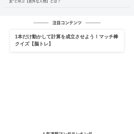
んが、嵐というグループ全体についての印象を語りま
友”と呼ぶ【意外な人物】とは？
した。
注目コンテンツ
竹山さんは二宮さんについて「
すごくいい青年。嵐全
員がすごくいい青年
」と、グループ全員を絶賛。バラ
1本だけ動かして計算を成立させよう！マッチ棒
エティ番組などで共演した際も、彼らの“気さく
クイズ【脳トレ】
さ”や“気遣い”に感心したことがあったそうで、「
僕が
年上って分かってちゃんといろいろやってくれる」
「お笑い的に僕がおいしくなるようにいじってくれ
る
」と、芸人としての立場にもしっかり配慮してくれ
る姿勢を評価していました。
さらに「バラエティーも長くやってるからうまいし。
気取ってる感じは嵐はひとつもない。すごく付き合い
やすい」とも発言。人気や実績があるにもかかわら
ず、現場では威張ることもなく自然体で、共演者にも
丁寧に接してくれるという“人間力”が、業界内での高い
人気連載マンガランキング