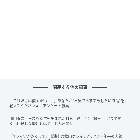
果たして、そのアイドルグループとは一体どこでしょ
うか？
ヒント…
① 国民的グループとして長年第一線で活躍
② 2026年5月31日をもって、グループ活動終了予定
お笑い的に僕がおいしくなるようにいじってく
れる
関連する他の記事
「これだけは教えたい…！」あなたが“本気でおすすめしたい作品”を
答えは……
嵐
です！
教えてください🔥【アンケート募集】
2019年11月12日、嵐のメンバー・二宮和也さんが一
川口春奈「生まれた年も生まれた日も一緒」“合同誕生日会”まで開
く【仲良し女優】とは？同じ九州出身
般女性との結婚を発表。これを受けて、情報番組『
直
撃LIVE グッディ！
』に出演していたカンニング竹山さ
『Tシャツが乾くまで』出演中の松山ケンイチが、“２０年来の大親