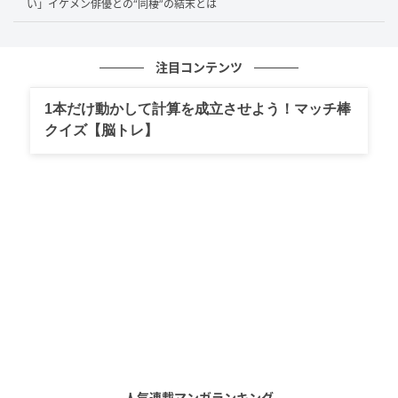
て辿り着いたアメリカ・ロサンゼルスと電話をつな
い」イケメン俳優との“同棲”の結末とは
ぐ、MCの設楽統さんが「日本帰りたいなって思ってま
すか？」と質問すると、岩崎さんは「両親に会いたい
注目コンテンツ
なと思うけど、地球の上にいるからいいかな」とコメ
ントし、スタジオの笑いを誘います。
1本だけ動かして計算を成立させよう！マッチ棒
クイズ【脳トレ】
人気連載マンガランキング