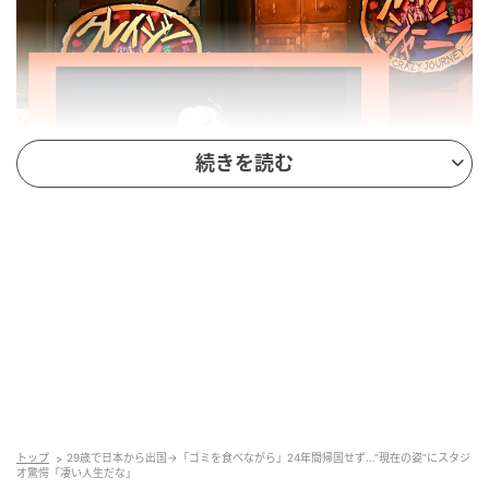
続きを読む
(C)TBS
実は自ら3つのルールを定めているという岩崎さん。ま
ず1つの目は、移動手段として電力などを一切用いず、
トップ
29歳で日本から出国→「ゴミを食べながら」24年間帰国せず…“現在の姿”にスタジ
自転車をはじめとする人力での移動に限ること。「自
オ驚愕「凄い人生だな」