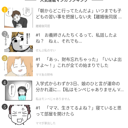
(C)TBS
「朝からどこ行ってたんだよ」いつまでも子
どもの習い事を把握しない夫【離婚後同居 Vo
また、岩崎さんが偶然立ち寄ったネパールで、“寄り道
l.1】
で”エベレストの登頂に挑戦することになったことが明
離婚後同居
かされると、「えー！信じらんない」「全然わかんな
#1 お義姉さんたちくるって、私話したよ
ね？ ねぇ、それでも…
い」と驚きの声を上げる小池栄子さん。
ぜんぶ私のせい
岩崎さんが「どうせ登るなら海抜0ｍから」「人力の力
#1 「あっ、財布忘れちゃった」「いいよ出
だけでエベレストの8848mまで行きたいな」とインド
すよ〜！」これが全ての始まりでした
最南端の海まで行ってから自転車で登頂を始め、現地
ママ友の財布
の登山隊に所属しながら踏破したことを明かすと、ス
入学式からわずか3日、娘のひと言が運命の
タジオからは改めて「凄い人生だな」「人類最強じゃ
分かれ道に…【私はモンペじゃありません Vo
ない？」と驚きの声が上がりました。
l.1】
私はモンペじゃありません
#1 「ママ、生きてるよね？」寝ていると思
クレイジージャーニー
って部屋を開けたら
24年間60か国を巡り一度も帰国せず世界一周を目指し
ママが家出した