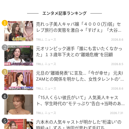
中の男がロサンゼルスから中継で登場
［配信日時］2026年5月4日（月）
エンタメ記事ランキング
［番組URL］
https://tver.jp/episodes/epwr2dqrws?
売れっ子美人キャバ嬢「４０００(万)弱」セ
p=0
レブ旅行の実態を激白→「すげぇ」「大谷翔
平の世界」スタジオ騒然
(C)TBS
TRILL ニュース
2026.8.6
元オリンピック選手「誰にも言いたくなかっ
次の記事
た」１３歳年下夫との“離婚危機”を回顧
#1 送迎のバスから「娘が降りてきてませ
TRILL ニュース
2026.8.5
ん」
元旦の“離婚発表”に言及…「今が幸せ」 元夫I
ZAMとの関係を明かした、女性タレントの“不
思議な生活”
の記事をもっとみる
TRILL ニュース
2026.8.6
「15人くらい彼氏がいて」人気美人キャス
ト、学生時代の“モテっぷり”告白→当時のあ
だ名明かし「モテてるわ」の声
TRILL ニュース
2026.7.31
六本木の人気キャストが明かした“桁違い”の
時給→しずる・池田が思わず舌打ち