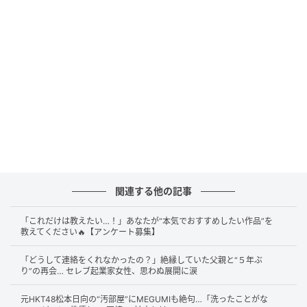
分の汗水を流しながらペダルをこいで進む」「そうし
ないと進んじゃいけないみたいな」と語り、所有して
いるママチャリでの移動を厳守していることを明かし
ます。
また、「お金のない状況で行ける所まで行ってみた
い」という岩崎さんは、2つ目のルールとして、あえて
定職につかず、お金に余裕がない状態を維持。「寝る
のってお金が全くかからない」「どこでも寝ていきな
がら、ゴミを食べながら行ったら、もしかしたら進め
るんじゃないかなと…」と語り、経済的な限界にも挑
関連する他の記事
戦していることを明かします。
「これだけは教えたい…！」あなたが“本気でおすすめしたい作品”を
最後に3つ目のルールとして、“面白そうな所は素通り
教えてください🔥【アンケート募集】
NG”を挙げる岩崎さん。「特に時間を考えず、好奇心
「どうして連絡をくれなかったの？」絶縁していた父親と“５年ぶ
のままに寄り道をしていた」と各地の名物や絶景には
り”の再会… セレブ起業家女性、思わぬ展開に涙
必ず立ち寄っていることを告白。岩崎さんが24年かけ
元HKT48松本日向の“汚部屋”にMEGUMIも絶句…「洗ったことがな