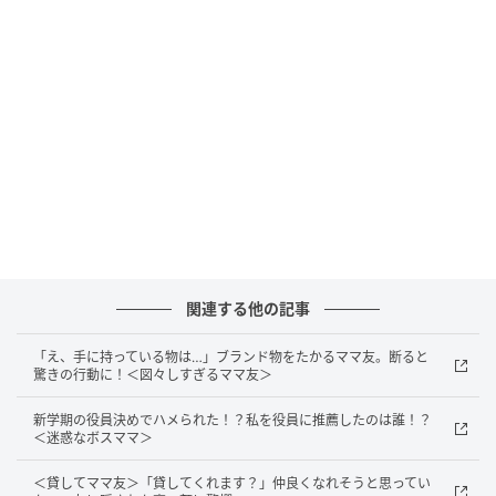
けてきました。私が返事に迷っていると、その場にい
た別のママ友がすっと間に入って、落ち着いた口調で
こう言ったんです。
「それ、毎回じゃない？ さすがに自分で用意したほう
がいいと思うよ」
さらに「みんな準備してきてるし、誰かに頼る前提は
よくないよ」と続けてくれました。言われたママは一
瞬驚いた顔をしたあと、「ごめん、そうだよね……」と
関連する他の記事
小さくなっていました。
「え、手に持っている物は…」ブランド物をたかるママ友。断ると
その日以降、彼女が無理に何かを借りようとすること
驚きの行動に！＜図々しすぎるママ友＞
は減り、必要なものはきちんと自分で持ってくるよう
になりました。
新学期の役員決めでハメられた！？私を役員に推薦したのは誰！？
＜迷惑なボスママ＞
私はその場で何も言えなかったので、代わりに伝えて
＜貸してママ友＞「貸してくれます？」仲良くなれそうと思ってい