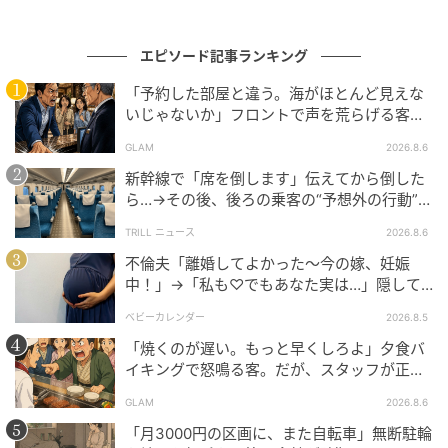
エピソード記事ランキング
の記事をもっとみる
「予約した部屋と違う。海がほとんど見えな
いじゃないか」フロントで声を荒らげる客。
だが、支配人が予約記録を示した結果
GLAM
2026.8.6
新幹線で「席を倒します」伝えてから倒した
ら…→その後、後ろの乗客の“予想外の行動”に
「不快ですぐに立ち去りました」
TRILL ニュース
2026.8.6
不倫夫「離婚してよかった〜今の嫁、妊娠
中！」→「私も♡でもあなた実は…」隠して
いた事実を暴露した結果
ベビーカレンダー
2026.8.5
「焼くのが遅い。もっと早くしろよ」夕食バ
イキングで怒鳴る客。だが、スタッフが正論
を並べた結果
GLAM
2026.8.6
「月3000円の区画に、また自転車」無断駐輪