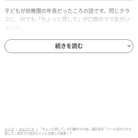
子どもが幼稚園の年長だったころの話です。同じクラ
スに、何でも「ちょっと貸して」が口癖のママ友がい
ました。
最初はハサミやのりといった小物を借りる程度だった
続きを読む
のですが、だんだんとその頻度や内容がエスカレート
していきました。ついにはお弁当グッズやレジャーシ
ートまで、「忘れちゃって」と当然のように借りよう
としてくるようになったのです。
正直、断りづらい雰囲気がありました。「次は自分で
用意してね」と言うべきかなと思いつつも、角が立つ
のが嫌で、モヤモヤしながら何度か貸してしまってい
たのを覚えています。
そんなある日、遠足の集合場所でのこと。そのママが
トップ
エピソード
「ちょっと貸して」が口癖のママ友。遠足当日「シート忘れたから
貸して」別のママ友がビシッと注意した結果！？
また「シート忘れたから貸してくれない？」と声をか