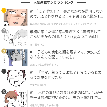
人気連載マンガランキング
※ベビーカレンダーが独自に実施したアンケートで集
#1 「え？浮気！？」夫がなかなか帰宅しない
ので、ふと外を見ると…→予期せぬ光景が！
めた読者様の体験談をもとに記事化しています（回答
｜旦那の不倫が発覚して頭に来たのでメチャ
時期：2026年1月）
旦那の不倫が発覚して頭に来たのでメチャクチャにしてやった
クチャにしてやった
最初に感じた違和感…普段マメに連絡をして
※AI生成画像を使用しています
こない夫からのLINE【され妻なつこ Vol.1】
され妻なつこ
ベビーカレンダー編集部
#1 子どもの実名と顔を晒すママ、大丈夫か
な？なんて心配していたら。
元記事で読む
SNSに子供の顔を晒すママ
クリエイター情報
#1 「ママ、生きてるよね？」寝ていると思
って部屋を開けたら
ベビーカレンダー
ママが家出した
ベビーカレンダーは妊娠・出産・育児の情報サイト
です。みんなのクチコミや体験談から産婦人科検
#1 出産の喜びに包まれたあの瞬間。我が子
索、おでかけ情報、離乳食レシピまで。月間利用者1
を一番最初に抱いたのは、夫の不倫相手でし
000万人以上。
た。
助産師と不倫した夫の末路
作品をもっとみる