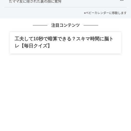
たママ友に隠された裏の顔に驚愕
くれたママ友には本当に感謝しています。後日改めて
お礼を伝えたとき、彼女は「言いづらいことは誰かが
※ベビーカレンダーに移動します
言わないとずっと続くからね」とさらっと話してくれ
注目コンテンツ
ました。この一言が、今でも心に残っています。
工夫して10秒で暗算できる？スキマ時間に脳ト
人間関係を壊したくないという気持ちから、つい我慢
レ【毎日クイズ】
してしまうことはよくあります。でも、どこかモヤモ
ヤするお願いに対しては、きちんと線を引くことも必
要なのだと、このとき初めて実感しました。
私自身、まだ角が立たない言い方を考えてしまって口
ごもることはあります。それでも、もし同じような場
面に出会ったら、あのママ友のようにやんわりとでも
伝えられる人になりたい。今はそんなふうに思ってい
ます。
著者：岡田まみ／40代女性／２児の母。パート勤務。
趣味はお笑い番組とドラマを観ること