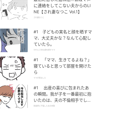
に連絡をしてこない夫からのLI
NE【され妻なつこ Vol.1】
され妻なつこ
#1 子どもの実名と顔を晒すマ
マ、大丈夫かな？なんて心配し
ていたら。
SNSに子供の顔を晒すママ
#1 「ママ、生きてるよね？」
寝ていると思って部屋を開けた
ら
ママが家出した
#1 出産の喜びに包まれたあ
の瞬間。我が子を一番最初に抱
いたのは、夫の不倫相手でし
た。
助産師と不倫した夫の末路