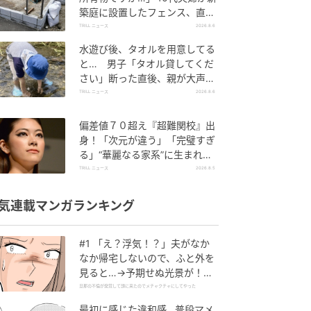
築庭に設置したフェンス、直後
に迫られた"顛末"
TRILL ニュース
2026.8.6
水遊び後、タオルを用意してる
と… 男子「タオル貸してくだ
さい」断った直後、親が大声で
放った一言に絶句
TRILL ニュース
2026.8.6
偏差値７０超え『超難関校』出
身！「次元が違う」「完璧すぎ
る」“華麗なる家系”に生まれた
【規格外の逸材】
TRILL ニュース
2026.8.5
気連載マンガランキング
#1 「え？浮気！？」夫がなか
なか帰宅しないので、ふと外を
見ると…→予期せぬ光景が！｜
旦那の不倫が発覚して頭に来た
旦那の不倫が発覚して頭に来たのでメチャクチャにしてやった
のでメチャクチャにしてやった
最初に感じた違和感…普段マメ