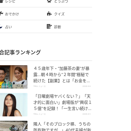
レシピ
どうぶつ
おでかけ
クイズ
占い
診断
合記事ランキング
４５歳年下・“加藤茶の妻”が暴
露…朝４時から“２年間”極秘で
続けた【副業】とは「お金を稼
ぐのって大変」
TRILL ニュース
2026.8.6
「日曜劇場ヤバくない？」「天
才的に面白い」劇場版が“興収１
５億”を記録！「一生言い続け
る」放送後も続く“切望の声”
TRILL ニュース
2026.8.5
隣人「そのブロック塀、うちの
所有物ですが…」40代夫婦が新