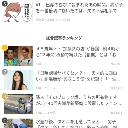
#1 出産の喜びに包まれたあの瞬間。我が子
を一番最初に抱いたのは、夫の不倫相手でし
た。
助産師と不倫した夫の末路
総合記事ランキング
４５歳年下・“加藤茶の妻”が暴露…朝４時か
ら“２年間”極秘で続けた【副業】とは「お金
を稼ぐのって大変」
TRILL ニュース
2026.8.6
「日曜劇場ヤバくない？」「天才的に面白
い」劇場版が“興収１５億”を記録！「一生言
い続ける」放送後も続く“切望の声”
TRILL ニュース
2026.8.5
隣人「そのブロック塀、うちの所有物です
が…」40代夫婦が新築庭に設置したフェン
ス、直後に迫られた"顛末"
TRILL ニュース
2026.8.6
水遊び後、タオルを用意してると… 男子
「タオル貸してください」断った直後、親が