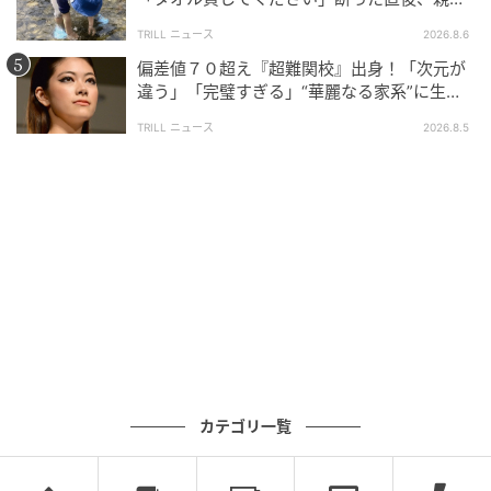
大声で放った一言に絶句
TRILL ニュース
2026.8.6
偏差値７０超え『超難関校』出身！「次元が
違う」「完璧すぎる」“華麗なる家系”に生ま
れた【規格外の逸材】
TRILL ニュース
2026.8.5
カテゴリ一覧