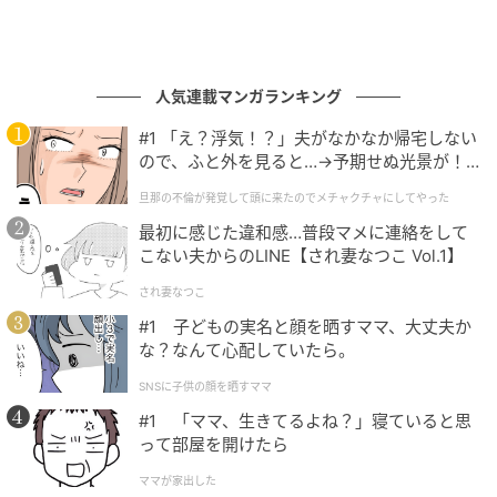
人気連載マンガランキング
#1 「え？浮気！？」夫がなかなか帰宅しない
ので、ふと外を見ると…→予期せぬ光景が！
｜旦那の不倫が発覚して頭に来たのでメチャ
旦那の不倫が発覚して頭に来たのでメチャクチャにしてやった
クチャにしてやった
最初に感じた違和感…普段マメに連絡をして
こない夫からのLINE【され妻なつこ Vol.1】
され妻なつこ
#1 子どもの実名と顔を晒すママ、大丈夫か
な？なんて心配していたら。
SNSに子供の顔を晒すママ
#1 「ママ、生きてるよね？」寝ていると思
って部屋を開けたら
ママが家出した