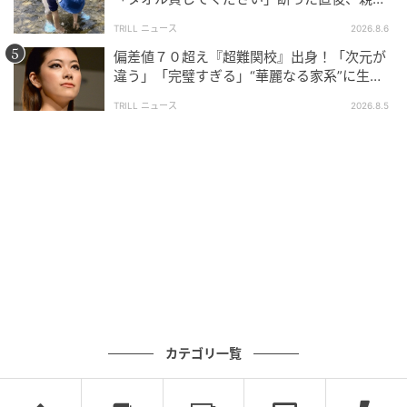
大声で放った一言に絶句
TRILL ニュース
2026.8.6
偏差値７０超え『超難関校』出身！「次元が
違う」「完璧すぎる」“華麗なる家系”に生ま
れた【規格外の逸材】
TRILL ニュース
2026.8.5
カテゴリ一覧