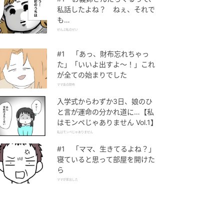
私話したよね？ ねぇ、それで
も…
ぜんぶ私のせい
#1 「あっ、財布忘れちゃっ
た」「いいよ出すよ〜！」これ
が全ての始まりでした
ママ友の財布
入学式からわずか3日、娘のひ
と言が運命の分かれ道に…【私
はモンペじゃありません Vol.1】
私はモンペじゃありません
#1 「ママ、生きてるよね？」
寝ていると思って部屋を開けた
ら
ママが家出した