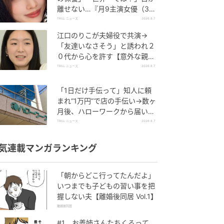
離せない…『月9主演女優（34
歳）』“極上”美ショットがすご
TRILL ニュース
2026.8.7
い
江口のりこが夫婦役で共演→
「友達いなさそう」と誘われ２
０代から心を許す【意外な親友
芸人】とは？
TRILL ニュース
2026.8.7
「1日だけ手伝って」知人に頼
まれ“1万円”で店の手伝い→数ヶ
月後、ハローワークから届いた
電話に50代女性が“青ざめたワ
TRILL ニュース
2026.8.7
ケ”
気連載マンガランキング
「朝からどこ行ってたんだよ」
いつまでも子どもの習い事を把
握しない夫【離婚後同居 Vol.1】
離婚後同居
#1 お義姉さんたちくるって、