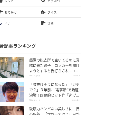
レシピ
どうぶつ
おでかけ
クイズ
占い
診断
合記事ランキング
銭湯の脱衣所で空いてるのに真
隣に来た親子。ロッカーを開け
ようとすると舌打ちされ…→直
後、娘の放った“純粋な一言”に
TRILL ニュース
2026.8.7
「心の中で拍手」
「腰抜けそうになった」「ガチ
で？」３年前、“電撃婚”で話題
沸騰！国民的ヒット作『逃げ
恥』で異彩放った【国宝級イケ
TRILL ニュース
2026.8.6
メン】
破壊力ハンパない美しさに「目
の保養」「世界一では？」目が