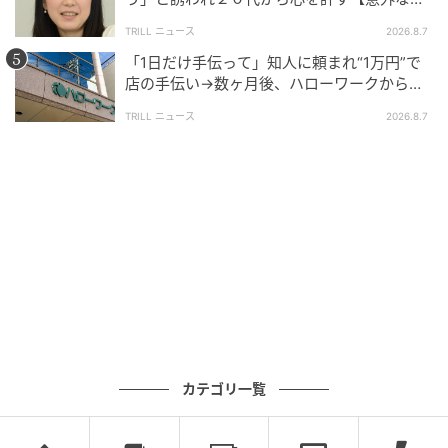
友芸人】とは？
TRILL ニュース
2026.8.7
「1日だけ手伝って」知人に頼まれ“1万円”で
店の手伝い→数ヶ月後、ハローワークから届
いた電話に50代女性が“青ざめたワケ”
TRILL ニュース
2026.8.7
カテゴリ一覧