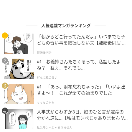
人気連載マンガランキング
「朝からどこ行ってたんだよ」いつまでも子
どもの習い事を把握しない夫【離婚後同居 Vo
l.1】
離婚後同居
#1 お義姉さんたちくるって、私話したよ
ね？ ねぇ、それでも…
ぜんぶ私のせい
#1 「あっ、財布忘れちゃった」「いいよ出
すよ〜！」これが全ての始まりでした
ママ友の財布
入学式からわずか3日、娘のひと言が運命の
分かれ道に…【私はモンペじゃありません Vo
l.1】
私はモンペじゃありません