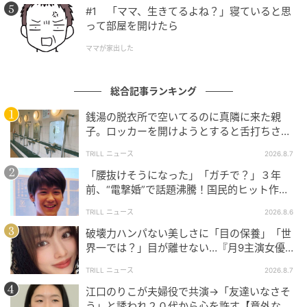
#1 「ママ、生きてるよね？」寝ていると思
って部屋を開けたら
ママが家出した
総合記事ランキング
銭湯の脱衣所で空いてるのに真隣に来た親
子。ロッカーを開けようとすると舌打ちさ
れ…→直後、娘の放った“純粋な一言”に「心の
TRILL ニュース
2026.8.7
中で拍手」
「腰抜けそうになった」「ガチで？」３年
前、“電撃婚”で話題沸騰！国民的ヒット作
『逃げ恥』で異彩放った【国宝級イケメン】
TRILL ニュース
2026.8.6
破壊力ハンパない美しさに「目の保養」「世
界一では？」目が離せない…『月9主演女優
（34歳）』“極上”美ショットがすごい
TRILL ニュース
2026.8.7
江口のりこが夫婦役で共演→「友達いなさそ
う」と誘われ２０代から心を許す【意外な親