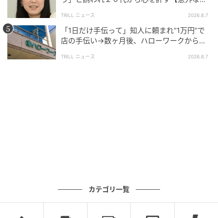
友芸人】とは？
TRILL ニュース
2026.8.7
「1日だけ手伝って」知人に頼まれ“1万円”で
店の手伝い→数ヶ月後、ハローワークから届
いた電話に50代女性が“青ざめたワケ”
TRILL ニュース
2026.8.7
ブログ：ツムママ（
ツムママは静かに暮らしたい
）
#34 俺より格上じゃん！
カテゴリ一覧
次の話を読む
前の話
第34話