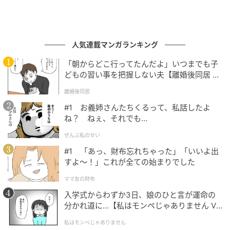
人気連載マンガランキング
「朝からどこ行ってたんだよ」いつまでも子
どもの習い事を把握しない夫【離婚後同居 Vo
l.1】
離婚後同居
#1 お義姉さんたちくるって、私話したよ
ね？ ねぇ、それでも…
ぜんぶ私のせい
#1 「あっ、財布忘れちゃった」「いいよ出
すよ〜！」これが全ての始まりでした
ママ友の財布
入学式からわずか3日、娘のひと言が運命の
分かれ道に…【私はモンペじゃありません Vo
l.1】
私はモンペじゃありません