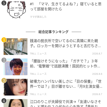
#1 「ママ、生きてるよね？」寝ていると思
って部屋を開けたら
ママが家出した
総合記事ランキング
銭湯の脱衣所で空いてるのに真隣に来た親
子。ロッカーを開けようとすると舌打ちさ
れ…→直後、娘の放った“純粋な一言”に「心の
TRILL ニュース
2026.8.7
中で拍手」
「腰抜けそうになった」「ガチで？」３年
前、“電撃婚”で話題沸騰！国民的ヒット作
『逃げ恥』で異彩放った【国宝級イケメン】
TRILL ニュース
2026.8.6
破壊力ハンパない美しさに「目の保養」「世
界一では？」目が離せない…『月9主演女優
（34歳）』“極上”美ショットがすごい
TRILL ニュース
2026.8.7
江口のりこが夫婦役で共演→「友達いなさそ
う」と誘われ２０代から心を許す【意外な親