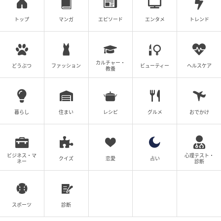
トップ
マンガ
エピソード
エンタメ
トレンド
比較夫
ツムママ
全話一覧を見る
カルチャー・
どうぶつ
ファッション
ビューティー
ヘルスケア
教養
クリエイター情報
ツムママ
夫と子供と暮らしながら、主に対人トラブルなど実
暮らし
住まい
レシピ
グルメ
おでかけ
体験をもとに漫画を描き、ブログで発信していま
す。
作品をもっとみる
ビジネス・マ
心理テスト・
クイズ
恋愛
占い
ネー
診断
の記事をもっとみる
スポーツ
診断