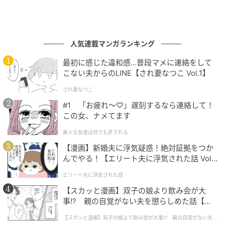
人気連載マンガランキング
最初に感じた違和感…普段マメに連絡をして
こない夫からのLINE【され妻なつこ Vol.1】
され妻なつこ
#1 「お疲れ〜♡」遅刻するなら連絡して！
この女、ナメてます
美人な友達は何でも許される
【漫画】新婚夫に浮気疑惑！絶対証拠をつか
んでやる！【エリート夫に浮気された話 Vol.
1】
エリート夫に浮気された話
【スカッと漫画】双子の娘より飲み会が大
事!? 親の自覚がない夫を懲らしめた話【第1
話】
【スカッと漫画】双子の娘より飲み会が大事!? 親の自覚がない夫を
懲らしめた話