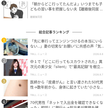
「朝からどこ行ってたんだよ」いつまでも子
どもの習い事を把握しない夫【離婚後同居 Vo
l.1】
離婚後同居
総合記事ランキング
「先に車行ってエンジンつけるの本当にいら
ない…」妻の切実な“お願い”に共感の声「気
づかないんですよね…」
TRILL ニュース
2026.8.8
中１で「どこに行ってもスカウトされた」異
次元の美少女『silent』で“最高記録”を樹立し
た「反則級」の【トップ女優】
TRILL ニュース
2026.8.7
医師から『皮膚がん』と言い渡された50代男
性→数年前から、身体に起きていた“小さな異
変”に「あのとき受診していれば…」
TRILL ニュース
2026.8.7
70代男性「ネットで入出金を確認できなくな
った」相談しに銀行へ→担当者が履歴を確認