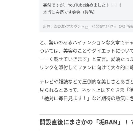
突然ですが、YouTube始めました！！！！
本当に突然です笑笑（後略）
出典：
森香澄Xアカウント
（2026年5月7日（木）投
と、勢いのあるハイテンションな文章でチ
ついては、美容のことやダイエットについ
ーーく載せていきます」と宣言。愛嬌たっ
リンクを添付してファンに向けて大々的に
テレビや雑誌などで圧倒的な美しさとあざ
見られるとあって、ネット上はすぐさま「
「絶対に毎日見ます！」など期待の熱気に
開設直後にまさかの「垢BAN」！