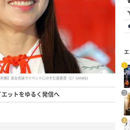
エ
祈願】巫女衣装でイベントにのぞむ森香澄（C）SANKEI
イエットをゆるく発信へ