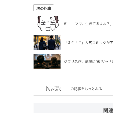
次の記事
#1 「ママ、生きてるよね？
「ええ！？」人気コミックがア
ジブリ名作、劇場に“復活”→
の記事をもっとみる
関