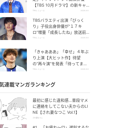
【TBS 10月ドラマ】の新キャス
トに抜擢→ファン大歓喜
TRILL ニュース
2026.8.8
TBSバラエティ出演「びっく
り」子役出身俳優が“１７キ
ロ”増量「成長したね」放送前か
ら反響続出
TRILL ニュース
2026.8.8
「きゃあああ」「幸せ」４年ぶ
り上演【大ヒット作】待望
の“再々演”を発表「待ってまし
た」ファン大歓喜
TRILL ニュース
2026.8.8
気連載マンガランキング
最初に感じた違和感…普段マメ
に連絡をしてこない夫からのLI
NE【され妻なつこ Vol.1】
され妻なつこ
#1 「お疲れ〜♡」遅刻するな