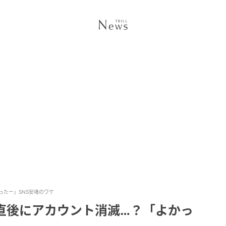
かったー」SNS安堵のワケ
設”直後にアカウント消滅…？「よかっ