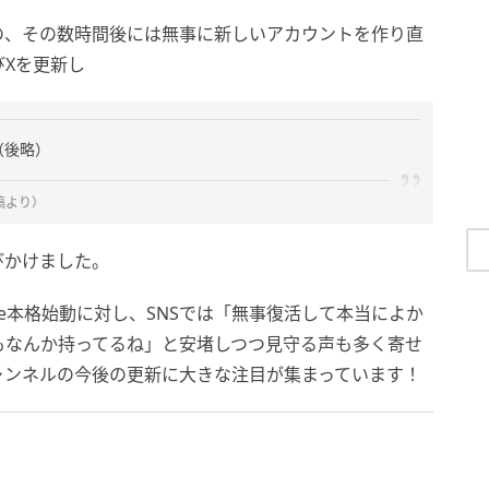
の、その数時間後には無事に新しいアカウントを作り直
Xを更新し
（後略）
稿より）
びかけました。
be本格始動に対し、SNSでは「無事復活して本当によか
もなんか持ってるね」と安堵しつつ見守る声も多く寄せ
ャンネルの今後の更新に大きな注目が集まっています！