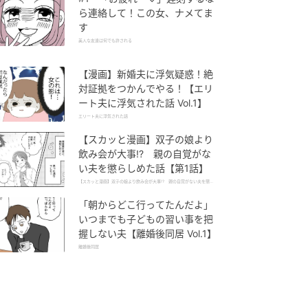
ら連絡して！この女、ナメてま
す
美人な友達は何でも許される
【漫画】新婚夫に浮気疑惑！絶
対証拠をつかんでやる！【エリ
ート夫に浮気された話 Vol.1】
エリート夫に浮気された話
【スカッと漫画】双子の娘より
飲み会が大事!? 親の自覚がな
い夫を懲らしめた話【第1話】
【スカッと漫画】双子の娘より飲み会が大事!? 親の自覚がない夫を懲ら
しめた話
「朝からどこ行ってたんだよ」
いつまでも子どもの習い事を把
握しない夫【離婚後同居 Vol.1】
離婚後同居