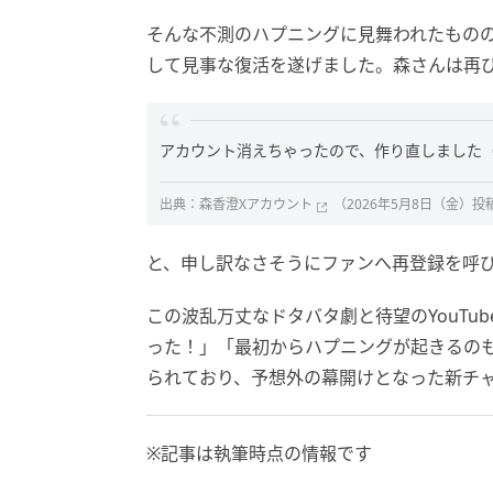
そんな不測のハプニングに見舞われたもの
して見事な復活を遂げました。森さんは再び
アカウント消えちゃったので、作り直しました
出典：
森香澄Xアカウント
（2026年5月8日（金）投
と、申し訳なさそうにファンへ再登録を呼
この波乱万丈なドタバタ劇と待望のYouTu
った！」「最初からハプニングが起きるの
られており、予想外の幕開けとなった新チ
※記事は執筆時点の情報です