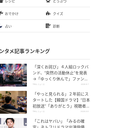
レシピ
どうぶつ
おでかけ
クイズ
占い
診断
ンタメ記事ランキング
「深くお詫び」４人組ロックバ
ンド、“突然の活動休止”を発表
→「ゆっくり休んで」ファン心
配の声
TRILL ニュース
2026.8.7
「やっと見られる」２年前にス
タートした【韓国ドラマ】“日本
初放送”「ありがとう」視聴者感
謝の声
TRILL ニュース
2026.8.8
「これはヤバい」「みるの確
定」ネトフリドラマ出演俳優