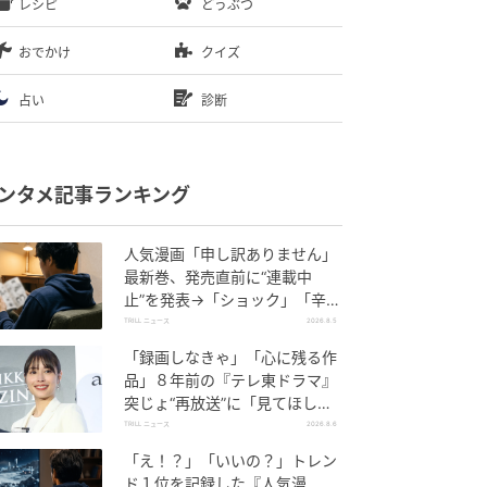
レシピ
どうぶつ
おでかけ
クイズ
占い
診断
ンタメ記事ランキング
人気漫画「申し訳ありません」
最新巻、発売直前に“連載中
止”を発表→「ショック」「辛
い」SNS憔悴
TRILL ニュース
2026.8.5
「録画しなきゃ」「心に残る作
品」８年前の『テレ東ドラマ』
突じょ“再放送”に「見てほし
い」の声続出のワケ
TRILL ニュース
2026.8.6
「え！？」「いいの？」トレン
ド１位を記録した『人気漫