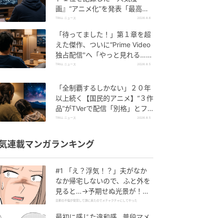
画』“アニメ化”を発表「最高す
ぎる」SNS大歓喜
TRILL ニュース
2026.8.6
「待ってました！」第１章を超
えた傑作、ついに“Prime Video
独占配信"へ「やっと見れる…」
ファン大歓喜
TRILL ニュース
2026.8.5
「全制覇するしかない」２０年
以上続く【国民的アニメ】“３作
品”がTVerで配信「別格」とフ
ァン称賛
TRILL ニュース
2026.8.5
気連載マンガランキング
#1 「え？浮気！？」夫がなか
なか帰宅しないので、ふと外を
見ると…→予期せぬ光景が！｜
旦那の不倫が発覚して頭に来た
旦那の不倫が発覚して頭に来たのでメチャクチャにしてやった
のでメチャクチャにしてやった
最初に感じた違和感…普段マメ