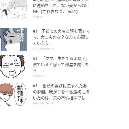
に連絡をしてこない夫からのLI
NE【され妻なつこ Vol.1】
され妻なつこ
#1 子どもの実名と顔を晒すマ
マ、大丈夫かな？なんて心配し
ていたら。
SNSに子供の顔を晒すママ
#1 「ママ、生きてるよね？」
寝ていると思って部屋を開けた
ら
ママが家出した
#1 出産の喜びに包まれたあ
の瞬間。我が子を一番最初に抱
いたのは、夫の不倫相手でし
た。
助産師と不倫した夫の末路