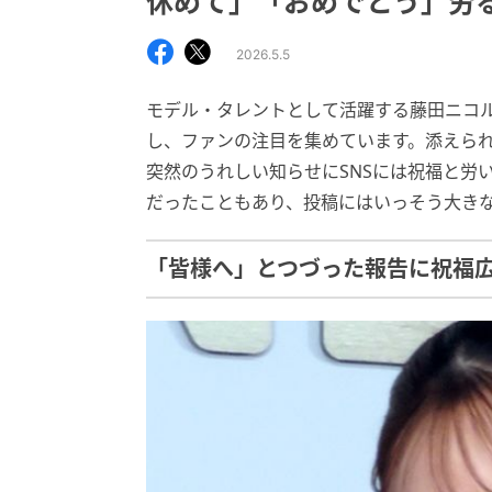
休めて」「おめでとう」労
2026.5.5
モデル・タレントとして活躍する藤田ニコ
し、ファンの注目を集めています。添えら
突然のうれしい知らせにSNSには祝福と労
だったこともあり、投稿にはいっそう大き
「皆様へ」とつづった報告に祝福