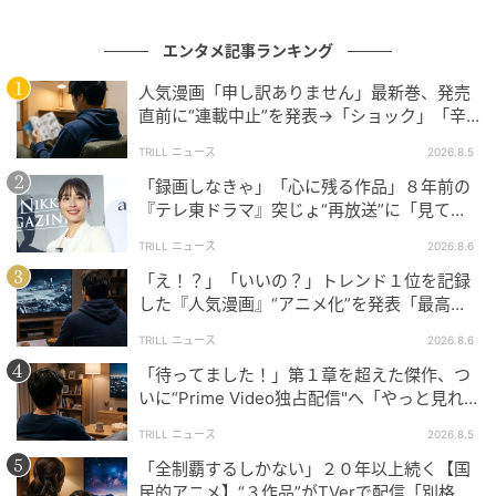
エンタメ記事ランキング
人気漫画「申し訳ありません」最新巻、発売
直前に“連載中止”を発表→「ショック」「辛
い」SNS憔悴
TRILL ニュース
2026.8.5
「録画しなきゃ」「心に残る作品」８年前の
『テレ東ドラマ』突じょ“再放送”に「見てほ
しい」の声続出のワケ
TRILL ニュース
2026.8.6
「え！？」「いいの？」トレンド１位を記録
した『人気漫画』“アニメ化”を発表「最高す
ぎる」SNS大歓喜
TRILL ニュース
2026.8.6
「待ってました！」第１章を超えた傑作、つ
いに“Prime Video独占配信"へ「やっと見れ
る…」ファン大歓喜
TRILL ニュース
2026.8.5
「全制覇するしかない」２０年以上続く【国
民的アニメ】“３作品”がTVerで配信「別格」