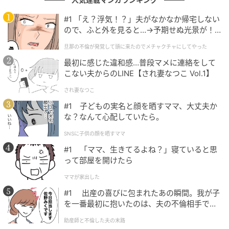
と思えば、スクリーンではハチャメチャな世界観で新
境地を見せてくれるなど、その底知れない魅力に誰も
#1 「え？浮気！？」夫がなかなか帰宅しない
ので、ふと外を見ると…→予期せぬ光景が！
が夢中になっています。
｜旦那の不倫が発覚して頭に来たのでメチャ
旦那の不倫が発覚して頭に来たのでメチャクチャにしてやった
クチャにしてやった
これからも多方面で輝き続ける彼の姿を、みんなで全
最初に感じた違和感…普段マメに連絡をして
力で応援していきましょう。
こない夫からのLINE【され妻なつこ Vol.1】
され妻なつこ
※記事は執筆時点の情報です
#1 子どもの実名と顔を晒すママ、大丈夫か
な？なんて心配していたら。
次の記事
SNSに子供の顔を晒すママ
#1 送迎のバスから「娘が降りてきてませ
#1 「ママ、生きてるよね？」寝ていると思
って部屋を開けたら
ん」
ママが家出した
#1 出産の喜びに包まれたあの瞬間。我が子
の記事をもっとみる
を一番最初に抱いたのは、夫の不倫相手でし
た。
助産師と不倫した夫の末路