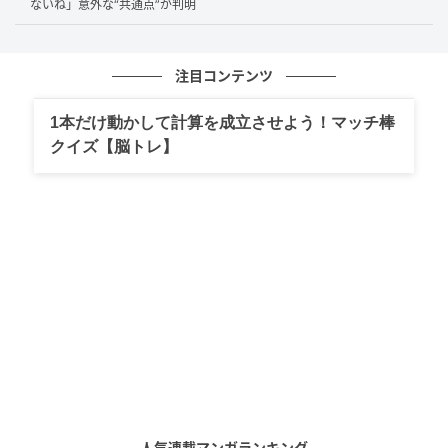
ないね」意外な“共通点”が判明
今回の表紙解禁を受けて、SNS上ではファンからの熱
い声が溢れかえっています。ネット上では「素晴らし
注目コンテンツ
すぎます！」「たまらなく嬉しい」といった単独表紙
を祝福する声が続出。
1本だけ動かして計算を成立させよう！マッチ棒
クイズ【脳トレ】
さらに、公開されたビジュアルに対して「魅力が詰ま
った表紙」「眼福です」と絶賛するコメントや、彼の
放つオーラに「単独は…強すぎる…」「沼に落ちちゃい
ます！」と圧倒されてしまうファンが後を絶たない状
況です。
ファンを魅了し続ける彼の活躍を全力で応援
初の単独表紙に映画主演と、勢いが止まらない末澤誠
也さん。圧倒的なビジュアルでお茶の間を虜にしたか
人気連載マンガランキング