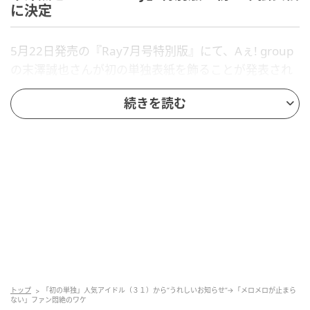
に決定
5月22日発売の『Ray7月号特別版』にて、Aぇ! group
の末澤誠也さんが初の単独表紙を飾ることが発表され
ました。過去にグループでの表紙経験はありますが、
続きを読む
ソロとしては今回が初めての挑戦となります。
気になる誌面では「末澤誠也のいろいろイロケ」と題
したスペシャルなカバーボーイ企画を展開。
彼の持つ美しさや儚さ、そして芯のあるカッコよさな
ど、知れば知るほど惹き込まれてしまう“末サマ沼”の魅
力をたっぷりと深掘りした、ファン必見の内容になっ
ています。
トップ
「初の単独」人気アイドル（３１）から“うれしいお知らせ”→「メロメロが止まら
映画館でも大暴れ？待望の新作映画にも出演
ない」ファン悶絶のワケ