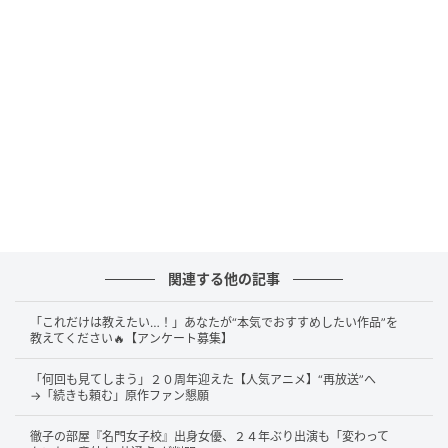
へ
雑誌だけでなく、スクリーンでの活躍からも目が離せ
ません。末澤誠也さんは、6月12日公開の映画『おそ
松さん 人類クズ化計画!!!!!?』への出演も控えていま
す。
今作は、クズぶりが称賛されるというハチャメチャな
世界観が描かれます。彼は長男の「おそ松」を演じる
ことに。
関連する他の記事
誰もが驚くような独特の世界の中で、彼が一体どんな
お芝居を見せてくれるのか、今から楽しみですね。
「これだけは教えたい…！」あなたが“本気でおすすめしたい作品”を
教えてください🔥【アンケート募集】
「何回も見てしまう」２０周年迎えた【人気アニメ】“再放送”へ
→「続きも頼む」原作ファン懇願
「視線にドキドキ」！解禁されたビジュアル
にファン悶絶
徹子の部屋『名門女子校』出身女優、２４年ぶり出演も「変わって