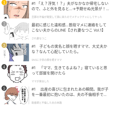
閉じました。
#1 「え？浮気！？」夫がなかなか帰宅しない
ので、ふと外を見ると…→予期せぬ光景が！
｜旦那の不倫が発覚して頭に来たのでメチャ
旦那の不倫が発覚して頭に来たのでメチャクチャにしてやった
クチャにしてやった
「心臓持たん」「溶けるかと思った」視聴者
最初に感じた違和感…普段マメに連絡をして
悶絶の声続々
こない夫からのLINE【され妻なつこ Vol.1】
され妻なつこ
放送後のSNSは「激甘」を実感した視聴者の声でにぎ
#1 子どもの実名と顔を晒すママ、大丈夫か
わっています。「激甘すぎてやばい」「激メロすぎて
な？なんて心配していたら。
心臓持たん」「ずっとドキドキしっぱなし」「溶ける
SNSに子供の顔を晒すママ
かと思った」など、興奮のコメントが多数投稿されま
#1 「ママ、生きてるよね？」寝ていると思
した。
って部屋を開けたら
ママが家出した
また、「2人とも可愛すぎる」「ニヤけが止まらない」
#1 出産の喜びに包まれたあの瞬間。我が子
と、初々しい2人の様子に頬がゆるんだ視聴者も多かっ
を一番最初に抱いたのは、夫の不倫相手でし
たようです。
た。
助産師と不倫した夫の末路
さらに、「全シーンかっこいい」「かっこよすぎて耐