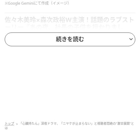
※Google Geminiにて作成（イメージ）
佐々木美玲×森次政裕W主演！話題のラブスト
ーリー『あの夜、社長の子供を授かりまし
た』
続きを読む
『あの夜、社長の子供を授かりました』は、夏野水分
先生と城宮えす先生による同名コミックを実写化した
恋愛ドラマ。原作は『めちゃコミック』の急上昇ラン
キングで総合1位を獲得した大人気作品です。
物語は、3年つきあった彼氏に突然裏切られた傷心のヒ
ロインが、Barで出会った優しい男性と一夜を共に過
ごし、後日妊娠が発覚！その相手が、実は勤め先を買
収した新社長だった…という波乱のラブストーリーで
トップ
「心臓持たん」深夜ドラマ、「ニヤケが止まらない」と視聴者悶絶の“激甘展開”と
す。
は