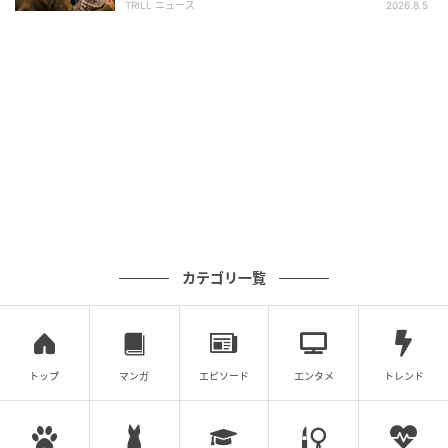
TRILL ニュース
2026.8.5
※記事は執筆時点の情報です
次の記事
#1 夫の「元不倫相手」から、１通の手紙が
届きました。
の記事をもっとみる
カテゴリ一覧
トップ
マンガ
エピソード
エンタメ
トレンド