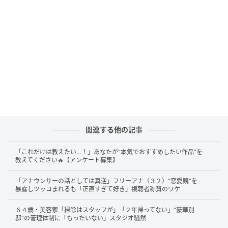
優しくてちょっぴり内気なヒロイン・花井栞里を演じ
るのは、本作が恋愛ドラマ初挑戦となる元『日向坂
46』の佐々木美玲さん。栞里に一途な愛情を注ぐ新社
長・瀬古貴人役は、大人気ダンス&ボーカルグループ
『超特急』のメインダンサー・森次政裕さんが務めて
います。
公式が「控えめに言って激甘」と予告→甘さ全
開の第4話に視聴者悶絶
関連する他の記事
第4話の放送直前、ドラマ公式Xアカウントは予告映像
「これだけは教えたい…！」あなたが“本気でおすすめしたい作品”を
教えてください🔥【アンケート募集】
とともに次のようなコメントを投稿しました。
「アナウンサーの話としては真逆」フリーアナ（３２）“恋愛観”を
暴露しツッコまれるも「正直すぎて好き」視聴者称賛のワケ
第４話放送まであともう少し
６４歳・美容家「掃除はスタッフが」「２年帰ってない」“豪華別
（控えめに言って激甘です）
邸”の管理体制に「もったいない」スタジオ騒然