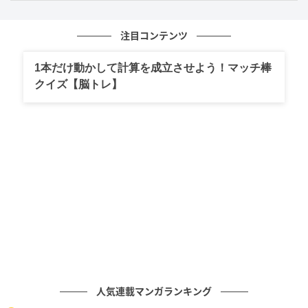
出典：
『あの夜、社長の子供を授かりました』【ドラマ特区公式】
@dramatokku2_mbs 2026年5月7日投稿
より
注目コンテンツ
ドラマ公式アカウントが「控えめに言って激甘」とい
1本だけ動かして計算を成立させよう！マッチ棒
クイズ【脳トレ】
うなんて、いったいどんな内容なんだろう…？とドキド
キしてしまいますが、実際の放送は予想以上にスイー
トな展開！
貴人のマンションでの距離が近すぎる2人の様子や、結
婚を決意してからのデート＆同棲シーン、栞里の実家
への挨拶など、終始キュン要素満載の映像が放送され
ました。
しかし、甘い空気に包まれる一方で、ラストには結婚
に難色を示す貴人の父・常一（神保悟志さん）と、貴
人の許嫁・浅風玲奈（大原梓さん）の存在が明らかに
人気連載マンガランキング
なるという波乱含みの展開も。気になるところで幕を