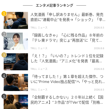
えられない」「政裕くんがキュンキュンさせにきてい
エンタメ記事ランキング
てやばい」など、貴人役の森次政裕さんへの絶賛コメ
人気漫画「申し訳ありません」最新巻、発売
ントも目立ちました。
直前に“連載中止”を発表→「ショック」「辛
い」SNS憔悴
TRILL ニュース
2026.8.5
第5話は5月14日（木）放送！配信もチェッ
「録画しなきゃ」「心に残る作品」８年前の
ク！
『テレ東ドラマ』突じょ“再放送”に「見てほ
しい」の声続出のワケ
TRILL ニュース
2026.8.6
第5話は5月14日（木）24時59分から放送予定。次回
「え！？」「いいの？」トレンド１位を記録
もどんなドキドキの展開が待っているのか、楽しみで
した『人気漫画』“アニメ化”を発表「最高す
ぎる」SNS大歓喜
すね！
TRILL ニュース
2026.8.6
「待ってました！」第１章を超えた傑作、つ
1話～3話と最新話は「TVer」にて無料配信中。さら
いに“Prime Video独占配信"へ「やっと見れ
に、「FOD」では見放題独占配信が行われています。
る…」ファン大歓喜
TRILL ニュース
2026.8.5
まだご覧になっていない方は、ぜひチェックしてみて
「全制覇するしかない」２０年以上続く【国
はいかがでしょうか？
民的アニメ】“３作品”がTVerで配信「別格」
とファン称賛