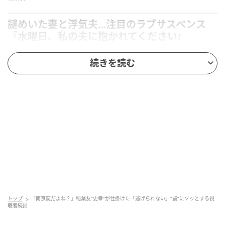
謎めいた妻と浮気夫…注目のラブサスペンス
『水曜日、私の夫に抱かれてください』
続きを読む
『水曜日、私の夫に抱かれてください』は、菊屋きく
子先生の同名漫画を原作にしたサスペンスドラマ。真
実を知らずに妻帯者と交際を始めてしまったヒロイン
が、不可解な人間関係に引きずり込まれていく物語で
す。俳優・沢村一樹さんが、本作で連続ドラマ初監督
に挑戦することも話題になりました。
主人公・小吹蓉子を演じるのは菅井友香さん。妻帯者
の彼氏・神栖史幸役を稲葉友さん、そして彼の妻・神
栖怜役を入山法子さんが務めます。
トップ
「南京錠だよね？」稲葉友“史幸”が仕掛けた「逃げられない」“罠”にゾッとする視
聴者続出
「首輪みたい」プレゼントされたネックレス