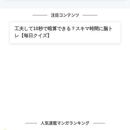
別れ話のはずが…神栖の“小芝居”でなし崩しに
注目コンテンツ
さらに視聴者を恐怖させたのが、蓉子が別れを切り出
工夫して10秒で暗算できる？スキマ時間に脳ト
した直後の展開です。1人で店を出た蓉子を追いかけて
レ【毎日クイズ】
きた史幸が、道端で突然倒れ込んでしまいます。慌て
た蓉子は史幸を自分の部屋へ運び、休ませることに。
しかし、これは史幸が妻・怜の睡眠薬を勝手に飲んで
仕掛けた小芝居だったのです。怜に連絡しようとする
蓉子に、史幸は「呼ばなくていい」「また会えるよ
ね」とすがりつき、結局蓉子はうまく別れることがで
きませんでした。
衝撃の展開に、SNSは「睡眠薬を史幸が飲んだのか」
「庇護欲を煽る作戦が悪質すぎる」「ヤバいやつだ
な」と大盛り上がり。神栖の異常な執着心がはっきり
人気連載マンガランキング
と浮かび上がる回となりました。