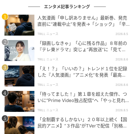
エンタメ記事ランキング
次の記事
人気漫画「申し訳ありません」最新巻、発売
#1 「ママ、生きてるよね？」寝ていると思
直前に“連載中止”を発表→「ショック」「辛
って部屋を開けたら
い」SNS憔悴
TRILL ニュース
2026.8.5
「録画しなきゃ」「心に残る作品」８年前の
の記事をもっとみる
『テレ東ドラマ』突じょ“再放送”に「見てほ
しい」の声続出のワケ
TRILL ニュース
2026.8.6
「え！？」「いいの？」トレンド１位を記録
した『人気漫画』“アニメ化”を発表「最高す
ぎる」SNS大歓喜
TRILL ニュース
2026.8.6
「待ってました！」第１章を超えた傑作、つ
いに“Prime Video独占配信"へ「やっと見れ
る…」ファン大歓喜
TRILL ニュース
2026.8.5
「全制覇するしかない」２０年以上続く【国
民的アニメ】“３作品”がTVerで配信「別格」
とファン称賛