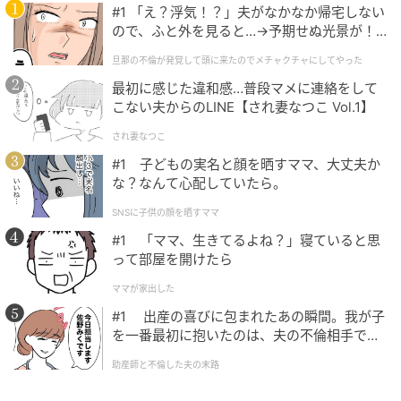
#1 「え？浮気！？」夫がなかなか帰宅しない
ので、ふと外を見ると…→予期せぬ光景が！
｜旦那の不倫が発覚して頭に来たのでメチャ
第7話は5月13日（水）放送！配信もチェッ
旦那の不倫が発覚して頭に来たのでメチャクチャにしてやった
クチャにしてやった
ク！
最初に感じた違和感…普段マメに連絡をして
こない夫からのLINE【され妻なつこ Vol.1】
第7話は5月13日（水）24時30分から放送予定。史幸
され妻なつこ
の弟・史奉（柾木玲弥さん）が口にした”ある言葉”に
#1 子どもの実名と顔を晒すママ、大丈夫か
蓉子が動揺。新たな問題が浮上するようです。先の読
な？なんて心配していたら。
めない展開から目が離せませんね！
SNSに子供の顔を晒すママ
#1 「ママ、生きてるよね？」寝ていると思
第1話から第3話までと最新話は「TVer」にて期間限定
って部屋を開けたら
で無料配信中。また「U-NEXT」では独占先行配信が行
ママが家出した
われており、第7話もすでに視聴可能です。ぜひチェッ
#1 出産の喜びに包まれたあの瞬間。我が子
クしてみてはいかがでしょうか？
を一番最初に抱いたのは、夫の不倫相手でし
た。
助産師と不倫した夫の末路
※記事は執筆時点の情報です