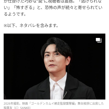
が仕掛けた巧妙な“罠”に視聴者は震撼。「逃げられな
い」「怖すぎる」と、恐怖の声が続々と寄せられてい
るようです。
※以下、ネタバレを含みます。
2026年撮影。映画「ゴールデンカムイ網走監獄襲撃編」舞台挨拶に出席した
稲葉友（C）SANKEI