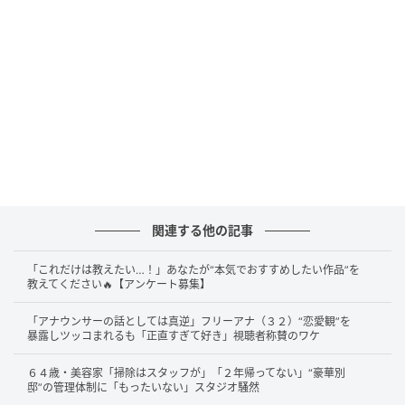
にゾッとする視聴者続出
第6話では、史幸（稲葉友さん）と完全に別れる決意を
固めた蓉子（菅井友香さん）が、最後の食事に向かう
様子が描かれました。
しかし、ディナー前に史幸が渡したネックレスが衝撃
的だったのです。そのデザインはなんと、ペンダント
トップに小さな南京錠があしらわれたもの！一見可愛
関連する他の記事
らしくも見えますが、よく考えると不穏なモチーフで
す。
「これだけは教えたい…！」あなたが“本気でおすすめしたい作品”を
教えてください🔥【アンケート募集】
これには視聴者も騒然。SNSには「南京錠だよ
「アナウンサーの話としては真逆」フリーアナ（３２）“恋愛観”を
ね！？」「首輪みたい」「離さないってこと？」「怖
暴露しツッコまれるも「正直すぎて好き」視聴者称賛のワケ
すぎる」など、ドン引きの声が殺到しました。
６４歳・美容家「掃除はスタッフが」「２年帰ってない」“豪華別
邸”の管理体制に「もったいない」スタジオ騒然