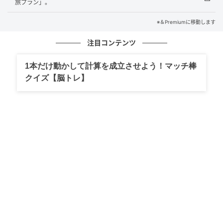
旅プラン」。
18：00
※＆Premiumに移動します
西村エリアのイタリア料理店『ドゥオモ』（두오모）
注目コンテンツ
でシェフがおすすめするアラカルトを頼む。食事後、
ホテルへ。
1本だけ動かして計算を成立させよう！マッチ棒
クイズ【脳トレ】
2日目
7：00
ホテルから歩いて市庁駅近くの『武橋洞プゴクッチ
ッ』（무교동 북어국집）へ。干し鱈のスープ、プゴク
で朝食。
9：00
江南エリアに移動して、『カフェ モホ』（카페 모호）
でコーヒーを飲む。その後、同建物内にある書店『シ
ェイプ オブ タイム』（셰입오브타임）で、ビジュアル
ブックを物色する。