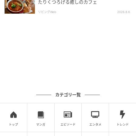
たりくつろげる癒しのカフェ
ークし、メニュー開発やイベント企画を行う。著書に
リビングWeb
2026.8.6
『つづくをたべる食堂』（d.books）。2025年に会員
制スーパー『Table to Farm』を開店。
illustration : Mayumi Kawahara edit & text : Wakako
Miyake cooperation : Hikari Matsuo
元記事で読む
次の記事
伏見稲荷に行くなら、立ち寄りたい2軒。京都
さんぽの大定番観光地と、寄り道スポット案
カテゴリ一覧
内。
の記事をもっとみる
トップ
マンガ
エピソード
エンタメ
トレンド