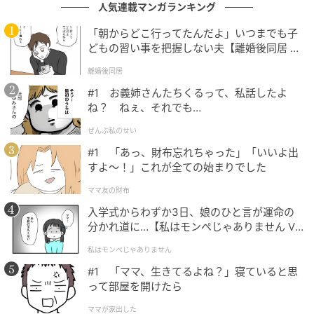
人気連載マンガランキング
12：00
「朝からどこ行ってたんだよ」いつまでも子
景福宮エリアの『アンドク』（안덕）で、牛タンを薄
どもの習い事を把握しない夫【離婚後同居 Vo
くスライスした料理の昼ごはん。周辺は伝統的な韓屋
l.1】
離婚後同居
が並ぶエリアなので腹ごなしに散歩する。
#1 お義姉さんたちくるって、私話したよ
ね？ ねぇ、それでも…
13：00
『国立現代美術館 ソウル館』（국립현대미술관 서울）
ぜんぶ私のせい
で展示を鑑賞。
#1 「あっ、財布忘れちゃった」「いいよ出
すよ〜！」これが全ての始まりでした
16：00
ママ友の財布
鍾路3街駅近くの『Seoul Gypsy』（서울집시）に寄っ
入学式からわずか3日、娘のひと言が運命の
て、クラフトビールでノドを潤す。
分かれ道に…【私はモンペじゃありません Vo
l.1】
17：00
私はモンペじゃありません
金浦国際空港から帰国。
#1 「ママ、生きてるよね？」寝ていると思
って部屋を開けたら
ママが家出した