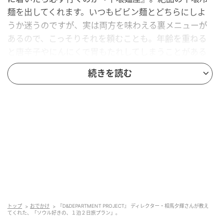
麺を出してくれます。いつもビビン麺とどちらにしよ
うか迷うのですが、実は両方を味わえる裏メニューが
あるので、こっそりそれを頼むことも。年齢を重ねる
と唐辛子やにんにくで胃もたれしてしまうことがある
ので、今回、ピックアップした料理店は、イタリアン
続きを読む
のほか、韓国料理でも、いわゆる”白い料理”の店ばか
り。刺激が少なく胃に優しくて滋味深い。韓国料理と
いえば辛いイメージがありますが、ここで紹介してい
る店なら、辛いものが苦手な人でも満足できると思い
ます。
My Seoul Trip Plan相馬夕輝さんの1泊2日ソ
ウル旅プラン。
1日目
トップ
おでかけ
『D&DEPARTMENT PROJECT』 ディレクター・相馬夕輝さんが教え
11：00
てくれた、「ソウル好きの、１泊２日旅プラン」。