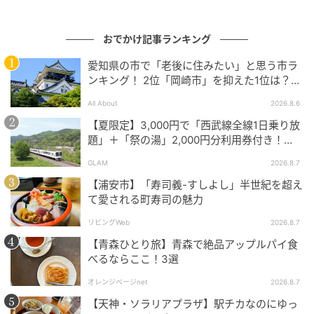
おでかけ記事ランキング
愛知県の市で「老後に住みたい」と思う市ラ
ンキング！ 2位「岡崎市」を抑えた1位は？
【2026年調査】
All About
2026.8.6
【夏限定】3,000円で「西武線全線1日乗り放
題」＋「祭の湯」2,000円分利用券付き！
『秩父 夏のおでかけきっぷ』でお得に秩父観
GLAM
2026.8.7
光
【浦安市】「寿司義-すしよし」半世紀を超え
て愛される町寿司の魅力
出典
andpremium.jp
リビングWeb
2026.8.7
相馬夕輝『D&DEPARTMENT PROJECT』 デ
【青森ひとり旅】青森で絶品アップルパイ食
べるならここ！3選
ィレクター
オレンジページnet
2026.8.7
あいま・ゆうき／ブランドディレクションや商品開発
【天神・ソラリアプラザ】駅チカなのにゆっ
などを進めながら、日本各地の食文化をフィールドワ