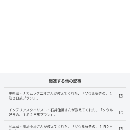
金浦国際空港着。空港鉄道で東大門へ。
12：00
ソウルに行ったら必ず寄る『平壌麺屋』（평양면옥）
で平壌冷麺かビビン麺を食べる。
13：00
地下鉄で踏十里へ。踏十里古美術通り（답십리 고미술
상가）で昔の生活様式を感じながら、古美術などをゆ
っくり見て回る。
関連する他の記事
16：00
乙支路エリアの『ヘルカフェ ミュージック』（헬카페
美術家・ナカムラクニオさんが教えてくれた、「ソウル好きの、１
뮤직）で音楽に浸りながらカフェオレを頼む。
泊２日旅プラン」。
インテリアスタイリスト・石井佳苗さんが教えてくれた、「ソウル
17：00
好きの、１泊２日旅プラン」。
明洞エリアにある『ソウル ホテル シンシン』（서울 호
텔 신신）にチェックイン。
写真家・川島小鳥さんが教えてくれた、「ソウル好きの、１泊２日