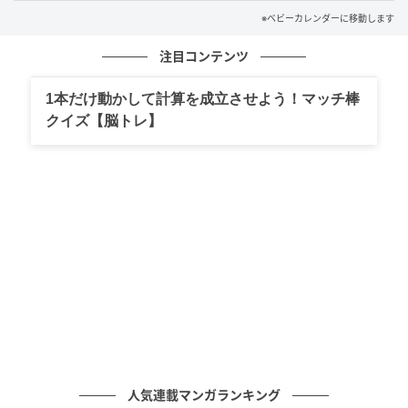
イラスト：ふー
※ベビーカレンダーに移動します
注目コンテンツ
※ベビーカレンダーが独自に実施したアンケートで集
めた読者様の体験談をもとに記事化しています（回答
1本だけ動かして計算を成立させよう！マッチ棒
時期：2026年1月）
クイズ【脳トレ】
ムーンカレンダー編集室では、女性の体を知って、毎
月をもっとラクに快適に、女性の一生をサポートする
記事を配信しています。すべての女性の毎日がもっと
ラクに楽しくなりますように！
ベビーカレンダー編集部／ムーンカレンダー編集室
元記事で読む
クリエイター情報
ベビーカレンダー
人気連載マンガランキング