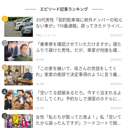
エピソード記事ランキング
30代男性「契約駐車場に県外ナンバーの知ら
ない車が」110番通報。戻ってきたドライバー
の“言い分”に「口論になった」
TRILL ニュース
2026.8.5
「乗車券を確認させていただけますか」寝た
ふりで避けた男性。だが、車掌が何度も確認
した結果
GLAM
2026.8.5
「この家を継いで、母さんの世話をしてく
れ」実家の挨拶で決定事項のように言う義
父。だが、普段は反論しない夫が言ってくれ
GLAM
2026.8.5
た一言
「空いてる部屋あるだろ。今すぐ泊まれるよ
うにしてくれ」予約なしで満室のホテルに押
しかけた家族。だが、責任者の対応で状況が
GLAM
2026.8.5
一変
女性「私たちが取ってた席よ！」私「空いて
たから座ったんですが」フードコートで困