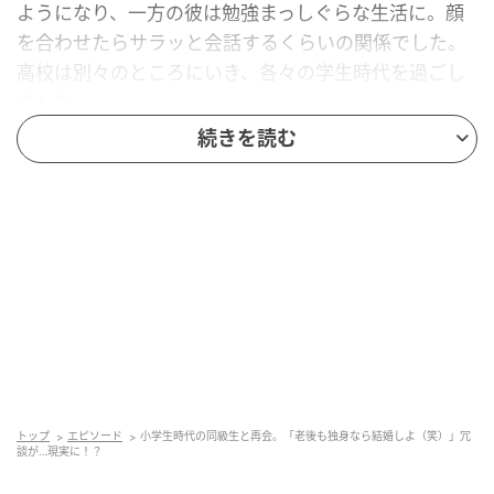
ようになり、一方の彼は勉強まっしぐらな生活に。顔
を合わせたらサラッと会話するくらいの関係でした。
高校は別々のところにいき、各々の学生時代を過ごし
ました。
続きを読む
その後、大学進学をきっかけに私は実家を出て暮らし
始めたのですが、ある日、最寄り駅で彼とまさかの再
会を果たしたのです。話してみると、彼も実家を離れ
て同じ県の大学に通っており、住んでいる場所も近か
ったことがわかりました。
そしてこの再会を機に、2人で遊ぶことが増えたので
す。しかしこのときはお互いに恋愛感情は抱いておら
ず、ただ一緒にいると居心地がよかったこともあり、
冗談で「
おじいちゃん、おばあちゃんになっても結婚
トップ
エピソード
小学生時代の同級生と再会。「老後も独身なら結婚しよ（笑）」冗
してなかったら結婚してあげるよ
」なんて言い合って
談が…現実に！？
いました。