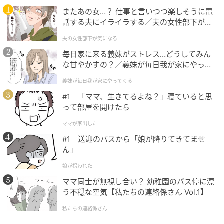
ベビーカレンダーは妊娠・出産・育児の情報サイト
またあの女…？ 仕事と言いつつ楽しそうに電
です。みんなのクチコミや体験談から産婦人科検
話する夫にイライラする／夫の女性部下が気
索、おでかけ情報、離乳食レシピまで。月間利用者1
になる（1）【夫婦の危機 まんが】
000万人以上。
夫の女性部下が気になる
作品をもっとみる
毎日家に来る義妹がストレス…どうしてみん
な甘やかすの？／義妹が毎日我が家にやって
くる（1）【義父母がシンドイんです！ まん
義妹が毎日我が家にやってくる
が】
の記事をもっとみる
#1 「ママ、生きてるよね？」寝ていると思
って部屋を開けたら
ママが家出した
#1 送迎のバスから「娘が降りてきてませ
ん」
娘が拐われた
ママ同士が無視し合い？ 幼稚園のバス停に漂
う不穏な空気【私たちの連絡係さん Vol.1】
私たちの連絡係さん