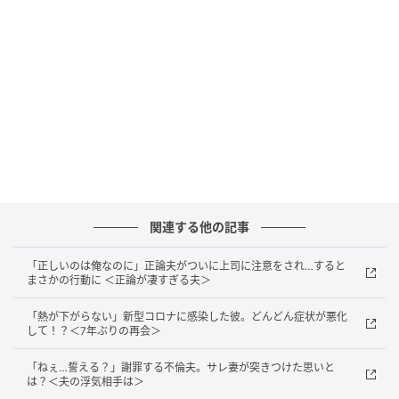
それから社会人になり、久々に2人で食事をした際のこ
とです。私はなぜだか急に、「この人と、今後も一緒
に過ごしたい」と強く思ったのです。今までは抱いた
ことのなかった感情で、なぜこのとき急にそんな感情
を抱いたのかは今でもわかりません。
私はその思いを素直に彼に伝えると、面白いことに彼
も急に同じ思いを抱くようになっていたとのこと。そ
こからはトントン拍子で交際、結婚に至りました。
関連する他の記事
夫との結婚を通して、本当に「人生、何があるかわか
「正しいのは俺なのに」正論夫がついに上司に注意をされ…すると
らない」を実感しています。もし小学生のころに戻れ
まさかの行動に ＜正論が凄すぎる夫＞
るなら、小学生の私に、「もう目の前に、未来のパー
「熱が下がらない」新型コロナに感染した彼。どんどん症状が悪化
トナーがいるよ」と教えてあげたいです。
して！？＜7年ぶりの再会＞
著者：カラフルなもち／30代女性・結婚4年目の主
「ねぇ…誓える？」謝罪する不倫夫。サレ妻が突きつけた思いと
は？＜夫の浮気相手は＞
婦。夫婦2人暮らしでゆったりと過ごしている日々。