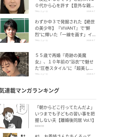
０代から心を許す【意外な親友
芸人】とは？
TRILL ニュース
2026.8.7
わずか中３で発掘された【絶世
の美少年】『VIVANT』で“鮮
烈”に輝いた「一線を画す」イケ
メン俳優
TRILL ニュース
2026.8.7
５５歳で再婚『奇跡の美魔
女』、１０年前の“浴衣”で魅せ
た“圧巻スタイル”に「超美し
い」「うっとり」
TRILL ニュース
2026.8.7
気連載マンガランキング
「朝からどこ行ってたんだよ」
いつまでも子どもの習い事を把
握しない夫【離婚後同居 Vol.1】
離婚後同居
#1 お義姉さんたちくるって、