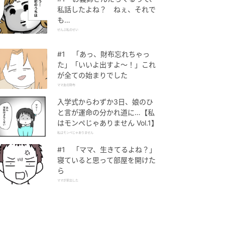
私話したよね？ ねぇ、それで
も…
ぜんぶ私のせい
#1 「あっ、財布忘れちゃっ
た」「いいよ出すよ〜！」これ
が全ての始まりでした
ママ友の財布
入学式からわずか3日、娘のひ
と言が運命の分かれ道に…【私
はモンペじゃありません Vol.1】
私はモンペじゃありません
#1 「ママ、生きてるよね？」
寝ていると思って部屋を開けた
ら
ママが家出した