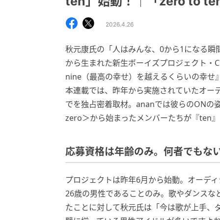
ten」始動！｜「zero to t
2026.4.26
秋元康氏の「人はみんな、0から1になる瞬
から生まれた新生ボーイズプロジェクト・Clo
nine（最高の幸せ）を越えるくらいの幸
本連載では、昨年から実施されていたオー
でを独占密着取材。ananでは彼らのONの姿
zero＞から始まったメンバーたちが『te
応募資格は年齢のみ。何者でもな
プロジェクトは昨年6月から始動。オーディ
26歳の男性であることのみ。歌やダンスな
たことに対して秋元氏は「今は歌が上手、