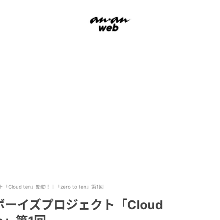
ud ten」始動！｜「zero to ten」第1回
ーイズプロジェクト「Cloud