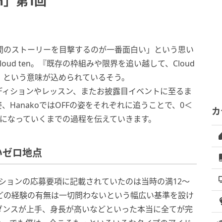
en」第1回
間のストーリーを目撃するのが一番面白い」という思い
ud ten。『既存の枠組みや限界を追い越して、Cloud
せ』という意味が込められているそう。
ディションやレッスン、またお披露目イベントに至るま
、HanakoではOFFの姿をそれぞれに追うことで、0＜
カ
n』になっていくまでの過程を伝えていきます。
いゼロ地点
ションの応募要項に記載されていたのは当時の満12～
どの経験の有無は一切問わないという幅広い基準を設け
ダンスが上手、身長が高いなどといった本当に全てが完