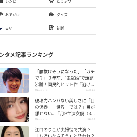
レシピ
どうぶつ
おでかけ
クイズ
占い
診断
ンタメ記事ランキング
「腰抜けそうになった」「ガチ
で？」３年前、“電撃婚”で話題
沸騰！国民的ヒット作『逃げ
恥』で異彩放った【国宝級イケ
TRILL ニュース
2026.8.6
メン】
破壊力ハンパない美しさに「目
の保養」「世界一では？」目が
離せない…『月9主演女優（34
歳）』“極上”美ショットがすご
TRILL ニュース
2026.8.7
い
江口のりこが夫婦役で共演→
「友達いなさそう」と誘われ２