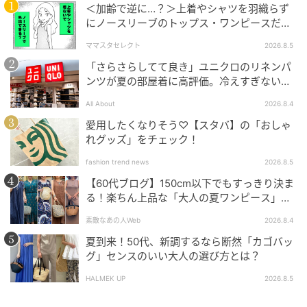
＜加齢で逆に…？＞上着やシャツを羽織らず
ト￥39,600（ザ シンゾーン／シンゾーン 表参道本店）
にノースリーブのトップス・ワンピースだけ
ニット￥42,900（アンスクリア／アマン）パンツ
で外出できる？
￥36,300（ロエフ／エイチ ビューティー＆ユース）バ
ママスタセレクト
2026.8.5
ッグ￥12,100（ヴェンディ／ジャック･オブ･オール･
「さらさらしてて良き」ユニクロのリネンパ
ンツが夏の部屋着に高評価。冷えすぎない肌
トレーズ プレスルーム）ピアス￥41,800（プラウ）
触りが決め手
All About
2026.8.4
愛用したくなりそう♡【スタバ】の「おしゃ
③ トレンドの「シアー」なら蒸れにくくて夕
れグッズ」をチェック！
方ダッシュも怖くない
fashion trend news
2026.8.5
【60代ブログ】150cm以下でもすっきり決ま
る！楽ちん上品な「大人の夏ワンピース」コ
ーデ６選
素敵なあの人Web
2026.8.4
夏到来！50代、新調するなら断然「カゴバッ
グ」センスのいい大人の選び方とは？
HALMEK UP
2026.8.5