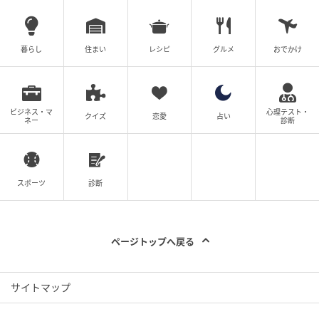
暮らし
住まい
レシピ
グルメ
おでかけ
ビジネス・マ
心理テスト・
クイズ
恋愛
占い
ネー
診断
スポーツ
診断
ページトップへ戻る
素足が映えてパンプスのきちんと感も兼備。程よく主
張するシースルーでいつものマンネリコーデを打破。
サイトマップ
足元の遊び一つで驚くほどコーデが見違える透けモチ