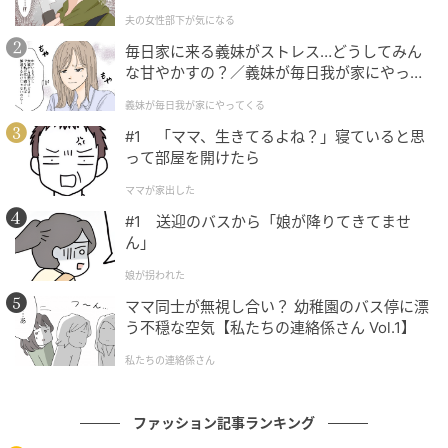
になる（1）【夫婦の危機 まんが】
夫の女性部下が気になる
毎日家に来る義妹がストレス…どうしてみん
な甘やかすの？／義妹が毎日我が家にやって
くる（1）【義父母がシンドイんです！ まん
義妹が毎日我が家にやってくる
が】
#1 「ママ、生きてるよね？」寝ていると思
って部屋を開けたら
ママが家出した
#1 送迎のバスから「娘が降りてきてませ
ん」
娘が拐われた
ママ同士が無視し合い？ 幼稚園のバス停に漂
う不穏な空気【私たちの連絡係さん Vol.1】
ひとクセデザインで手抜き感ゼロ。甲の抜け感とパー
ルでコーデがキマる！
私たちの連絡係さん
パール付きシューズ￥22,000（ラインヴァンド×ムー
ファッション記事ランキング
ンスター／ラインヴァンド カスタマーサポート）コー