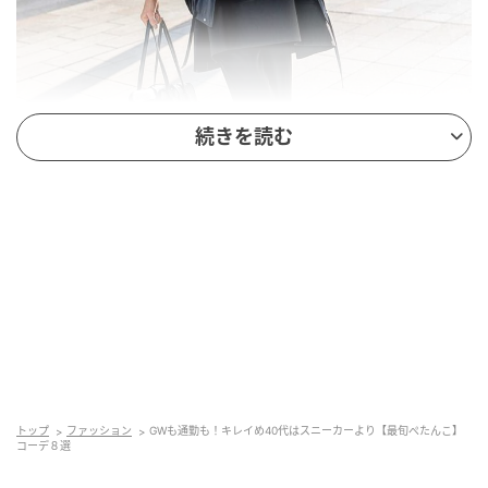
続きを読む
スニーカー級の機動力とメリージェーンの洒落感を両
立。本気で走れるから忙しい日には最適。仕事も学校
のお手伝いスタイルにも品よく馴染む光沢ネイビー。
シューズ￥13,200（エミ×プーマ／エミ ニュウマン新
トップ
ファッション
GWも通勤も！キレイめ40代はスニーカーより【最旬ぺたんこ】
コーデ８選
宿店）コート￥30,800（ミースロエ／ミースロエ ルミ