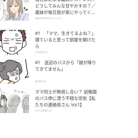
どうしてみんな甘やかすの？／
義妹が毎日我が家にやってくる
（1）【義父母がシンドイんで
義妹が毎日我が家にやってくる
す！ まんが】
#1 「ママ、生きてるよね？」
寝ていると思って部屋を開けた
ら
ママが家出した
#1 送迎のバスから「娘が降り
てきてません」
娘が拐われた
ママ同士が無視し合い？ 幼稚園
のバス停に漂う不穏な空気【私
たちの連絡係さん Vol.1】
私たちの連絡係さん