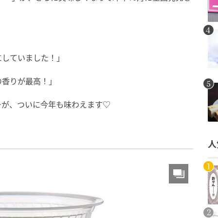
」
にしていました！」
の香りが最高！」
ーが、ついに今年も味わえます♡
人