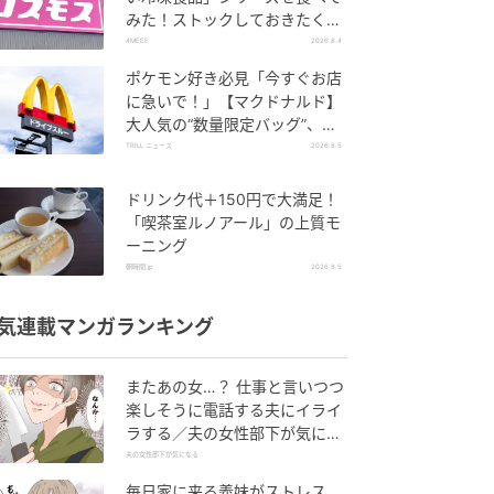
みた！ストックしておきたくな
る美味しさ
4MEEE
2026.8.4
ポケモン好き必見「今すぐお店
に急いで！」【マクドナルド】
大人気の“数量限定バッグ”、諦
めないで！今ならまだ買えるか
TRILL ニュース
2026.8.5
も…！？
ドリンク代＋150円で大満足！
「喫茶室ルノアール」の上質モ
ーニング
朝時間.jp
2026.8.5
気連載マンガランキング
またあの女…？ 仕事と言いつつ
楽しそうに電話する夫にイライ
ラする／夫の女性部下が気にな
る（1）【夫婦の危機 まんが】
夫の女性部下が気になる
毎日家に来る義妹がストレス…