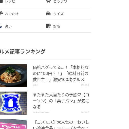
レシピ
どうぶつ
おでかけ
クイズ
占い
診断
ルメ記事ランキング
価格バグってる…！「本格的な
のに100円？！」「給料日前の
救世主！」激安100均グルメ
michill
2026.8.5
またまた大当たりの予感♡【ロ
ーソン】の「菓子パン」が気に
なる
fashion trend news
2026.8.5
【コスモス】大人気の「おいし
い冷凍食品」シリーズを食べて