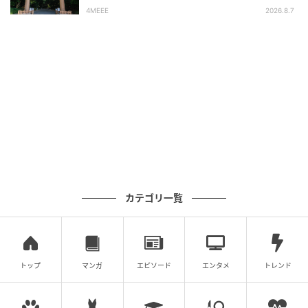
4MEEE
2026.8.7
mini WEB
＼大阪弁タロットのお告げ／
「仕切り直しや」
仕事やお金まわりでうまくいかないことがあるなら、
仕切り直しのタイミングと思ってみるといいのかも。
カテゴリ一覧
「もう少し頑張れば何とかなるかも」「時間が経てば
変わるかも」などと粘り勝ちを狙うのもナシではない
はずですが、時間と労力の損失は他に代えがききませ
ん。
トップ
マンガ
エピソード
エンタメ
トレンド
それよりも、より有益にエネルギーを使ったほうがい