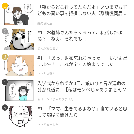
「朝からどこ行ってたんだよ」いつまでも子
2026年は「調和」が重要なキーワードとなる時期。
どもの習い事を把握しない夫【離婚後同居 Vo
「白か黒か」「0か100か」といった発想になってしま
l.1】
うとよくありません。異なる意見にも耳を傾け、人の
離婚後同居
やり方も真似てみて、ちょうどいいところを目指して
#1 お義姉さんたちくるって、私話したよ
ね？ ねぇ、それでも…
いきましょう。
ぜんぶ私のせい
ぼんやりした味の料理も、少しの塩とスパイスでグッ
#1 「あっ、財布忘れちゃった」「いいよ出
とおいしくなることがあります。煮詰まったカレー
すよ〜！」これが全ての始まりでした
も、水をくわえればコクのあるおいしいカレーになり
ママ友の財布
ます。あなたの「ちょうどいい」を見つけましょう。
入学式からわずか3日、娘のひと言が運命の
分かれ道に…【私はモンペじゃありません Vo
l.1】
【仕事・金運】>>星（逆位置）
私はモンペじゃありません
#1 「ママ、生きてるよね？」寝ていると思
って部屋を開けたら
ママが家出した