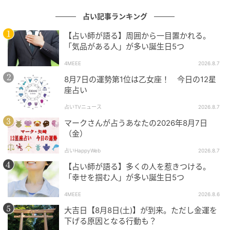
占い記事ランキング
【占い師が語る】周囲から一目置かれる。
「気品がある人」が多い誕生日5つ
4MEEE
2026.8.7
8月7日の運勢第1位は乙女座！ 今日の12星
座占い
占いTVニュース
2026.8.7
マークさんが占うあなたの2026年8月7日
（金）
占いHappyWeb
2026.8.7
【占い師が語る】多くの人を惹きつける。
「幸せを掴む人」が多い誕生日5つ
4MEEE
2026.8.6
大吉日【8月8日(土)】が到来。ただし金運を
下げる原因となる行動も？