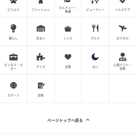
いのです。ゼロベースに戻しても、すべてが失われるわ
カルチャー・
けではありません。経験は、あなたのなかに残ってい
どうぶつ
ファッション
ビューティー
ヘルスケア
教養
ます。
【恋愛運】>>世界（逆位置）
暮らし
住まい
レシピ
グルメ
おでかけ
ビジネス・マ
心理テスト・
クイズ
恋愛
占い
ネー
診断
スポーツ
診断
ページトップへ戻る