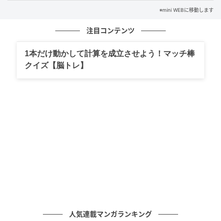
※mini WEBに移動します
注目コンテンツ
1本だけ動かして計算を成立させよう！マッチ棒
クイズ【脳トレ】
mini WEB
＼大阪弁タロットのお告げ／
「ちょうどええ塩梅でな」
人気連載マンガランキング