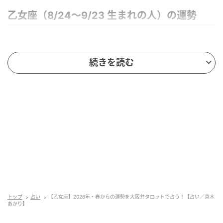
乙女座（8/24～9/23 生まれの人）の運勢
2026年の星回り
続きを読む
夢が大きく広がっていく時期です。仲間や協力者も増
える時期ですから、同じビジョンを共有できる人は大
切にするといいでしょう。あなたは努力家ですから、
一人でできることもきっと多いでしょう。でも、一人
では描けない夢を見られるのもこの時期です。大事な
のが、自立すること。力は借りても、「その人がいな
いと何もできない」という状態を作ってしまうとバラ
ンスは崩れます。
４月末以降はキャリアを巡って一大転機が訪れる予
トップ
占い
【乙女座】2026年・春からの運勢を大阪弁タロットで占う！【占い／真木
感。想像もしなかった転機が訪れることも多いと思い
あかり】
ますが、現状維持にこだわるよりも変化を前向きに受