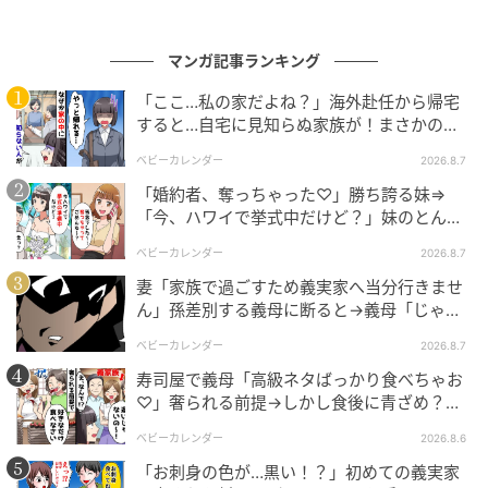
「家庭のことから逃げてはいけない」
それまで聞いたことのない厳しい口調でした。そして
マンガ記事ランキング
義両親は、夫に家事や育児をきちんと覚えさせる必要
「ここ…私の家だよね？」海外赴任から帰宅
があると判断したようでした。
すると…自宅に見知らぬ家族が！まさかの真
相とは！？
ベビーカレンダー
2026.8.7
夫の変化とこれからの生活
「婚約者、奪っちゃった♡」勝ち誇る妹⇒
「今、ハワイで挙式中だけど？」妹のとんで
もない勘違いとは
それからの夫は、仕事から帰ると義両親に教わりなが
ベビーカレンダー
2026.8.7
ら家事や育児に取り組むように。最初は嫌がったり、
妻「家族で過ごすため義実家へ当分行きませ
戸惑ったりしていましたが、少しずつできることが増
ん」孫差別する義母に断ると→義母「じゃ
あ、私は…」妻絶句＜こどおじ義兄＞
えていきました。
ベビーカレンダー
2026.8.7
寿司屋で義母「高級ネタばっかり食べちゃお
子どもたちと過ごす時間も増え、これまで距離のあっ
♡」奢られる前提→しかし食後に青ざめ？通
た関係にも変化が生まれたようでした。
報され警察沙汰！
ベビーカレンダー
2026.8.6
そんなある日、夫はぽつりとこう言ったのです。
「お刺身の色が…黒い！？」初めての義実家