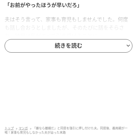
「お前がやったほうが早いだろ」
夫はそう言って、家事も育児もしませんでした。何度
も話し合おうとしましたが、そのたびに話をそらさ
れ、結局は私がすべて引き受けることに。
続きを読む
本気で離婚を考えたこともあります。それでも、「い
つか変わってくれるかもしれない」という期待を捨て
きれず、私は我慢を続けていたのです。
突然の同居宣言
そんなある日、夫が真剣な顔で「話がある」と切り出
してきました。義父の足腰が弱くなってきており、生
活のサポートが必要になったため、義両親と同居した
いというのです。
トップ
マンガ
「嫌なら離婚だ」と同居を強引に押し付けた夫。同居後、義両親が一
喝！家事も育児もしなかった夫が辿った末路