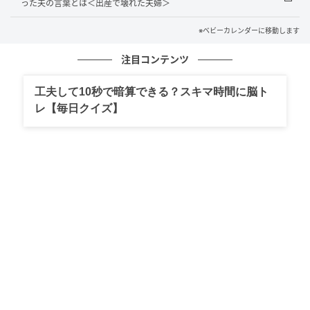
った夫の言葉とは＜出産で壊れた夫婦＞
の不安は大きいものでした。
※ベビーカレンダーに移動します
予想外だった義両親
注目コンテンツ
工夫して10秒で暗算できる？スキマ時間に脳ト
不安でいっぱいのまま、同居生活がスタート。しかし
レ【毎日クイズ】
その翌朝、思いがけない光景が目に飛び込んできたの
です。
「おはよう」
朗らかにあいさつをしてくれた義母の手には洗濯かご
が。すでに洗濯機は回っていました。そしてテーブル
には温かい朝食が並べられていたのです。さらに、義
父は子どもたちの着替えを手伝ってくれていました。
思わず私が「ありがとうございます」とお礼を言う
と、2人とも穏やかにほほ笑みながらこう答えてくれま