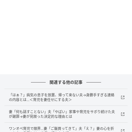
突然の話に、言葉を失った私。夫は私の気持ちを聞く
こともなく、続けてこう言い切りました。
「嫁なら俺の家族のことも大切にしてくれよ」
「嫌なら離婚だからな」
その一言で、私は選択の余地を奪われました。同居を
受け入れるしかなかったのです。
義両親は車で1時間ほどの距離に住んでおり、これまで
関連する他の記事
は年末年始や長期休暇に顔を合わせる程度の関係でし
た。
「はぁ？」病気の息子を放置、帰って来ない夫→身勝手すぎる連絡
の内容とは…＜育児を妻任せにする夫＞
しかし、同居となれば、生活は大きく変わります。た
妻「何も話すことない」夫「やばい」家事や育児をサボり続けた夫
だでさえ余裕のない毎日に、さらに家事や気遣いが増
が謝罪→妻が見限った決定的な理由とは
えるのではないか――。これまで適度な距離を保って
ワンオペ育児で限界…妻「ご飯買ってきて」夫「え？」妻の心を折
いた関係だっただけに、義両親と一緒に暮らすことへ