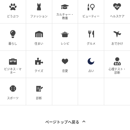
ます。
カルチャー・
現在は、夫も家事や育児に積極的に関わるようにな
どうぶつ
ファッション
ビューティー
ヘルスケア
教養
り、以前よりもずっと穏やかな日々を過ごせるように
なりました。
暮らし
住まい
レシピ
グルメ
おでかけ
家族の問題は、誰かひとりが抱え込むものではありま
せん。時には周囲の助けを借りることで、関係が大き
く変わることもあるのだと実感しました。
ビジネス・マ
心理テスト・
クイズ
恋愛
占い
ネー
診断
※本記事は、実際の体験談をもとに作成しています。
取材対象者の個人が特定されないよう固有名詞などに
変更を加えながら構成しています。
スポーツ
診断
著者：ライター ベビーカレンダー編集部／ママトピ取
材班
ページトップへ戻る