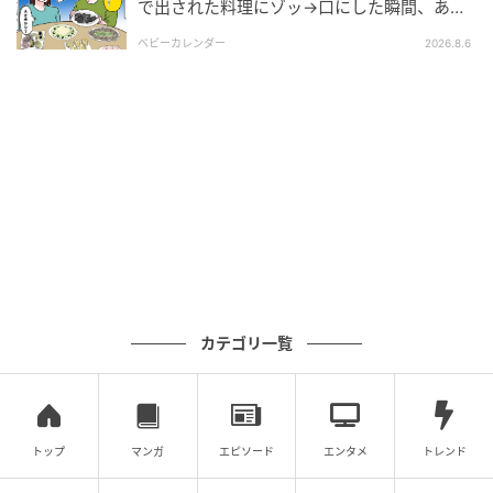
で出された料理にゾッ→口にした瞬間、あ
然！刺身の正体は
「今まで任せきりにして悪かった」
ベビーカレンダー
2026.8.6
「本当に大変だったよな」
その言葉を聞いて、私の中で張りつめていたものがほ
どけていくようでした。気づけば涙がこぼれていまし
た。
しばらくして、義両親は「近くに住まいを見つけた」
と言い、バリアフリーのマンションへと引っ越してい
きました。今でも時々顔を出してくれますが、以前と
は違い、適度な距離を保ちながら良い関係を築けてい
カテゴリ一覧
ます。
あのとき同居していなければ、私たち夫婦は本当に離
婚していたかもしれません。結果的に、家族として向
トップ
マンガ
エピソード
エンタメ
トレンド
き合うきっかけを与えてくれた義両親には感謝してい