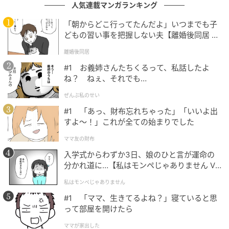
人気連載マンガランキング
した。
「朝からどこ行ってたんだよ」いつまでも子
「私たちにできることがあったら遠慮せずに言って」
どもの習い事を把握しない夫【離婚後同居 Vo
l.1】
離婚後同居
「家族なんだから、協力するのは当たり前だ」
#1 お義姉さんたちくるって、私話したよ
ね？ ねぇ、それでも…
その言葉に、胸がすっと軽くなったのを今でも覚えて
います。
ぜんぶ私のせい
#1 「あっ、財布忘れちゃった」「いいよ出
その一方で、休みだった夫は相変わらず昼近くまで寝
すよ〜！」これが全ての始まりでした
ており、起きてきてもスマホを触るばかり。私が話し
ママ友の財布
かけても生返事でした。
入学式からわずか3日、娘のひと言が運命の
分かれ道に…【私はモンペじゃありません Vo
そんな夫の姿を見た義両親は、はっきりと言いまし
l.1】
私はモンペじゃありません
た。
#1 「ママ、生きてるよね？」寝ていると思
って部屋を開けたら
「いい加減にしなさい」
ママが家出した