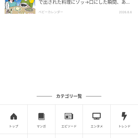
「私も手を焼いていたの。歩み寄ろうといろいろ試し
で出された料理にゾッ→口にした瞬間、あ
然！刺身の正体は
たけど、全然心を開いてくれなくて……。私の実の息子
ベビーカレンダー
2026.8.6
じゃないからかな。私、本当のお母さんじゃないか
ら」
私の発言に不倫相手は絶句していました。元夫は、私
とは再婚だという事実も不倫相手に伝えていなかった
ようです。私は皮肉を込めて、「再婚してすぐに不倫
するような人を引き取ってくれて、ありがとうござい
ます」と告げました。
家を失った元夫と、その後の息子
カテゴリ一覧
続けて、「忘れているみたいだけど、この家は私の父
が契約してくれているから、あなたたちがこのまま住
み続けることはできないよ。父にも事情を話して、退
トップ
マンガ
エピソード
エンタメ
トレンド
去の手続きを進めてもらうことになったから、早めに