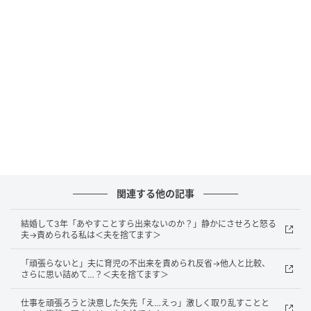
らず、不安は募るばかりでした。
ようやく帰宅すると、思いもよらない光景が広がって
いたのです。見知らぬ女性に息子が「ママー！」と甘
え、夫はその様子をにこにこと眺めていました。驚い
て声をかけると、その女性は悪びれる様子もなく、こ
う言い放ったのです。
「あなたの旦那さんとお付き合いしているの。息子く
んも私になついているのよ」
関連する他の記事
さらに「あなたの代わりに、私が妻にも母親にもなっ
結婚して3年「あやすことすら出来ないのか？」静かにさせろと怒る
てあげる♡」と嫌みたっぷりな表情で言ってきまし
夫→責められる私は＜夫を捨てます＞
た。そして夫も、「そういうことだから」と私にサイ
ン済みの離婚届を突きつけてきたのです。
「頑張らないと」夫に育児の不出来を責められ反省→他人と比較、
さらに思い詰めて…？＜夫を捨てます＞
あまりのことにあきれ果てた私は、「そうなんだ、わ
仕事を頑張ろうと決意した矢先「え…えっ」激しく取り乱すことと