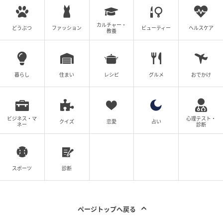
出ていく準備をしてね」と伝えると、元夫は顔面蒼白
に。あきれることに、急に態度を変え、息子を引き合
カルチャー・
どうぶつ
ファッション
ビューティー
ヘルスケア
教養
いに出して復縁を迫ってきました。
「俺が路頭に迷うのはいい。でも息子はまだ小学生な
暮らし
住まい
レシピ
グルメ
おでかけ
んだぞ。せめてこの家に住ませてくれ……てか、やっぱ
りお前のほうが大事だった！ やり直そう！」
ビジネス・マ
心理テスト・
「息子のことが心配なら大丈夫よ、お義父さんに連絡
クイズ
恋愛
占い
ネー
診断
しておいたから」
私の言葉を聞いて元夫はうろたえ、リビングでゲーム
スポーツ
診断
をしながら今までのやり取りを聞いていた息子もパッ
とこちらを向いて、青ざめた表情をしていました。そ
れもそのはず。近所に住む義父は、元夫や息子の甘え
ページトップへ戻る
た態度を厳しく叱ることが多く、2人にとっては苦手な