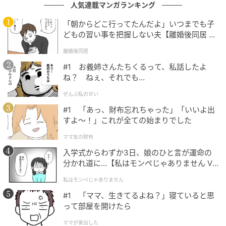
人気連載マンガランキング
再婚して1年、私は実の母親のつもりで息子に接してき
ました。ですが、家事も育児もまったくせず、私を見
「朝からどこ行ってたんだよ」いつまでも子
どもの習い事を把握しない夫【離婚後同居 Vo
下すような態度の元夫を見ていたせいか、息子もまっ
l.1】
たく私の言うことを聞いてくれませんでした。
離婚後同居
#1 お義姉さんたちくるって、私話したよ
ね？ ねぇ、それでも…
離婚成立から2週間ほどたったころ、今後の手続きの件
ぜんぶ私のせい
で元夫と連絡を取ると、家の中はすでに荒れはじめて
#1 「あっ、財布忘れちゃった」「いいよ出
いるようでした。転居や解約、財産の引き渡しに必要
すよ〜！」これが全ての始まりでした
な書類へのサインをもらうために家に行くと、息子と
ママ友の財布
元夫は不倫相手に「あれしろ、これしろ」とわがまま
入学式からわずか3日、娘のひと言が運命の
放題……。
分かれ道に…【私はモンペじゃありません Vo
l.1】
すると不倫相手は、元夫の態度や生活費のことで激
私はモンペじゃありません
怒。ついに2人は私の目の前で言い争いを始めました。
#1 「ママ、生きてるよね？」寝ていると思
って部屋を開けたら
ママが家出した