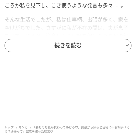
ころか私を見下し、こき使うような発言も多々……。
そんな生活でしたが、私は仕事柄、出張が多く、家を
空けがちでした。さすがに私が不在の間は、夫が息子
を見ていますが、注意したり宿題を促したりなどの親
としての行動はしていないのでしょう。
続きを読む
そのことが息子にも影響しているのではないかと悩
み、働き方を見直そうかと考えていた矢先の出来事で
す。
出張から帰ると自宅に見知らぬ女性
1週間の出張が決まったことを夫に伝えると、いつもは
渋い顔をするのに、その日はなぜか「気にせず行って
こい」と妙に機嫌がよさそうでした。違和感を覚えな
トップ
マンガ
「妻も母も私が代わってあげる♡」出張から帰ると自宅に不倫相手「そ
う？頑張って」家族を譲った結果♡
がらも出張へ出ましたが、何度電話をかけてもつなが