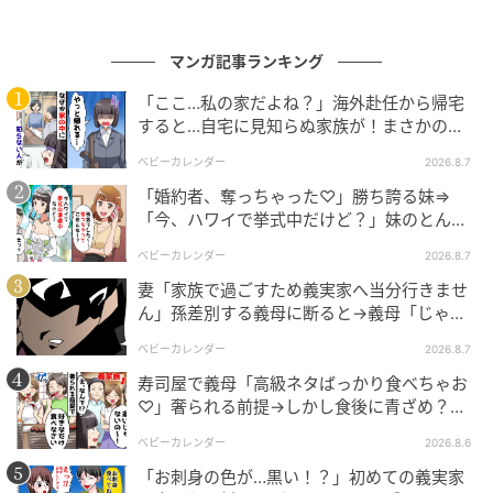
2人の言い争いを静観していて、からくりがわかりまし
た。どうやら不倫相手は、元夫が身につけているブラ
マンガ記事ランキング
ンド品を見て高収入の会社員だと思い込み、交際を始
めた様子。ところが実際の元夫はフリーターで、ブラ
「ここ…私の家だよね？」海外赴任から帰宅
ンド品も家財も、すべて私のお金でそろえたもの。不
すると…自宅に見知らぬ家族が！まさかの真
相とは！？
倫相手のほうも、元夫に大手企業勤めだと偽っていた
ベビーカレンダー
2026.8.7
ようですが、実際には中小企業で派遣社員として働い
「婚約者、奪っちゃった♡」勝ち誇る妹⇒
ていたのです。お互いに見栄を張り合っていたという
「今、ハワイで挙式中だけど？」妹のとんで
もない勘違いとは
わけでした。
ベビーカレンダー
2026.8.7
妻「家族で過ごすため義実家へ当分行きませ
ん」孫差別する義母に断ると→義母「じゃ
たまらず不倫相手は「やっぱりいらない！ 旦那さんも
あ、私は…」妻絶句＜こどおじ義兄＞
ベビーカレンダー
2026.8.7
息子くんも、あなたに返す！」と私に向かって叫んで
寿司屋で義母「高級ネタばっかり食べちゃお
きました。さらに、息子のやんちゃぶりまで私のせい
♡」奢られる前提→しかし食後に青ざめ？通
だと責め立ててきたので、私はこう伝えました。
報され警察沙汰！
ベビーカレンダー
2026.8.6
「お刺身の色が…黒い！？」初めての義実家