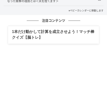
なった衝撃の理由とは＜夫を捨てます＞
かった。じゃあ、頑張ってね」と即答。そのまま荷物
をまとめ、離婚届を持って実家に帰りました。そして
※ベビーカレンダーに移動します
翌日、「今から離婚届を提出します」とひと言、夫に
注目コンテンツ
メッセージを送り、役所に提出。無事に受理され、あ
っさりと離婚が成立しました。
1本だけ動かして計算を成立させよう！マッチ棒
クイズ【脳トレ】
実家の両親は、裏切られた私のことをとても心配して
くれましたが、私にはある考えがありました。
夫と不倫相手の本性
実は、家の賃貸契約は私の父名義なのです。そして家
具や家電は、ほぼすべて私が結婚前に独身時代の貯金
で購入したもの。元夫はフリーターで、生活費の大半
は私の稼ぎでまかなっていました。息子は元夫の連れ
子で、私とは血のつながりがありません。