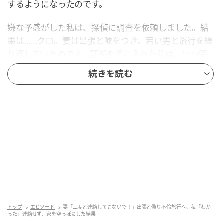
するようになったのです。
嫌な予感がした私は、探偵に調査を依頼しました。結
果は……クロ。妻は出張と嘘をつき、若い男と旅行を繰
り返していたのです。証拠を手に入れた私は、いつ問
い詰めるべきかタイミングを計っていました。
続きを読む
そんなある週末のこと。妻はまた「2泊3日で出張に行
ってくる」と言って、ウキウキしながら大きなキャリ
ーケースを引いて出かけていきました。
電話越しに聞こえた“波の音”と男の声
翌日、妻に用事があってLINEをしましたが、既読にな
りません。少し心配になった私は、電話をかけまし
た。
トップ
エピソード
妻「二度と連絡してこないで！」出張と偽り不倫旅行へ。私「わか
った」連絡せず、家を空っぽにした結果