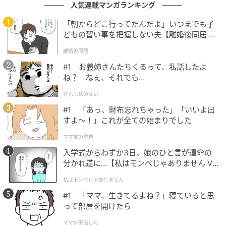
もぬけの殻になった部屋と、妻の末路
人気連載マンガランキング
「朝からどこ行ってたんだよ」いつまでも子
数日後、浮気旅行から帰ってきた妻から、私のスマホ
どもの習い事を把握しない夫【離婚後同居 Vo
l.1】
に鬼のような着信がありました。私はひと言、「書類
離婚後同居
に記載の弁護士を通してください」とLINEで送りまし
#1 お義姉さんたちくるって、私話したよ
た。
ね？ ねぇ、それでも…
ぜんぶ私のせい
その後、私が依頼した弁護士から報告がありました。
#1 「あっ、財布忘れちゃった」「いいよ出
妻は、私の荷物がなくなった部屋を目にし、さらに突
すよ〜！」これが全ての始まりでした
然代理人から書面が届いたことで、ようやく事態の深
刻さを理解したようです。妻の実家にも離婚の原因を
ママ友の財布
伝えていたため、両親から厳しく叱られたとのことで
入学式からわずか3日、娘のひと言が運命の
分かれ道に…【私はモンペじゃありません Vo
した。
l.1】
私はモンペじゃありません
さらに、慰謝料を請求されたことで、浮気相手の男は
#1 「ママ、生きてるよね？」寝ていると思
「俺は関係ない」と妻を見捨てて逃げたそうです。
って部屋を開けたら
ママが家出した