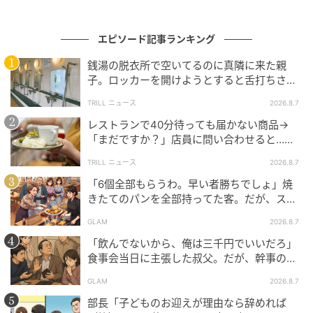
妻は「ただの遊びだった」と言い訳しましたが、私の
気持ちは決まっていました。結局、離婚が成立。家
も、夫も、浮気相手も失い、慰謝料だけを背負って実
エピソード記事ランキング
家へ戻ったそうです。
銭湯の脱衣所で空いてるのに真隣に来た親
子。ロッカーを開けようとすると舌打ちさ
私は新しいマンションに引っ越し、穏やかな日々を送
れ…→直後、娘の放った“純粋な一言”に「心の
TRILL ニュース
2026.8.7
っています。
中で拍手」
レストランで40分待っても届かない商品→
「まだですか？」店員に問い合わせると…そ
の後、“理不尽な対応”に「二度と行っていま
◇ ◇ ◇
TRILL ニュース
2026.8.7
せん」
「6個全部もらうわ。早い者勝ちでしょ」焼
パートナーの行動に違和感を覚えたとき、見て見ぬふ
きたてのパンを全部持ってた客。だが、スタ
りを続けるのはつらいものですよね。今回のように、
ッフの一言で状況が一変
GLAM
2026.8.7
事実を冷静に受け止めたうえで、自分のこれからを守
「飲んでないから、俺は三千円でいいだろ」
るための行動を取ることも、ひとつの選択なのかもし
食事会当日に主張した叔父。だが、幹事のい
れません。つらい状況の中でも前を向き、自分らしく
とこが告げた一言とは
GLAM
2026.8.7
過ごせる環境を選んでいきたいですね。
部長「子どものお迎えが理由なら辞めれば