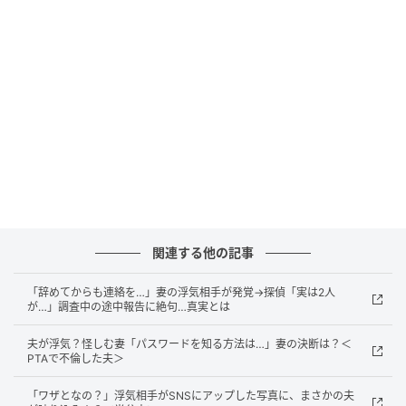
数回コールしたあと、不機嫌そうに電話に出た妻。し
かし、電話の向こうからは……ザザーッという波の音
と、「ねぇ、早く海行こうよ」という若い男の声がは
っきりと聞こえてきたのです。
「……今どこにいるんだ？ 出張じゃないのか？」と尋
ねると、妻は少し焦った様子を見せたものの、すぐに
開き直ってこう言い放ちました。
「は？ 出張中だけど！？ いちいち詮索しないでよ、ウ
ザい！」
関連する他の記事
「っていうか、仕事の邪魔！ 二度と連絡してこない
で！！」
「辞めてからも連絡を…」妻の浮気相手が発覚→探偵「実は2人
が…」調査中の途中報告に絶句…真実とは
ブチッ。ツーツーツー……。その瞬間、私の中で張り詰
夫が浮気？怪しむ妻「パスワードを知る方法は…」妻の決断は？＜
めていた糸が、プツンと切れました。
PTAで不倫した夫＞
「ワザとなの？」浮気相手がSNSにアップした写真に、まさかの夫