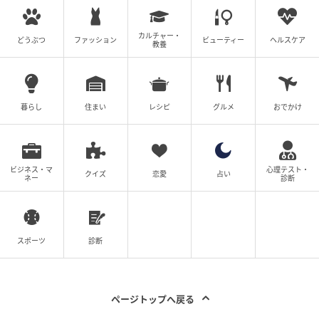
です。みんなのクチコミや体験談から産婦人科検
索、おでかけ情報、離乳食レシピまで。月間利用者1
カルチャー・
000万人以上。
どうぶつ
ファッション
ビューティー
ヘルスケア
教養
作品をもっとみる
暮らし
住まい
レシピ
グルメ
おでかけ
の記事をもっとみる
ビジネス・マ
心理テスト・
クイズ
恋愛
占い
ネー
診断
スポーツ
診断
ページトップへ戻る