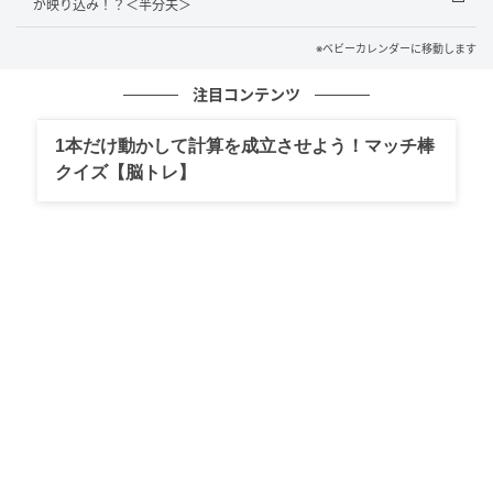
が映り込み！？＜半分夫＞
妻の留守中に始めた、私の“ある準備”
※ベビーカレンダーに移動します
「二度と連絡してこないで」その言葉を聞いた瞬間、
注目コンテンツ
私はもう直接話し合うのは無理だと感じました。
1本だけ動かして計算を成立させよう！マッチ棒
私はすぐに証拠を整理し、弁護士に相談。そして、今
クイズ【脳トレ】
後のやり取りはすべて法的に問題のない形で進めるこ
とにしたのです。
その後、私はひとまず実家へ戻る準備を進めました。
自分の身の回りの物や、独身時代に購入した家具や家
電を整理し、妻とは距離を置くことにしたのです。
さらに、弁護士を通して離婚協議書と慰謝料請求に関
する書面を作成。以後の連絡は、すべて代理人を通す
よう正式に伝えました。