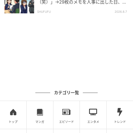
（笑）」→29枚のメモを人事に出した日、部
【取材時期：2026年4月】
長の顔が青ざめたワケ
SHUFUFU
2026.8.7
※本記事は、ベビーカレンダーに寄せられた体験談を
もとに作成しています。取材対象者の個人が特定され
ないよう固有名詞などに変更を加えながら構成してい
ます。
著者：ライター ベビーカレンダー編集部／ママトピ取
材班
ベビーカレンダー編集部
カテゴリ一覧
元記事で読む
クリエイター情報
トップ
マンガ
エピソード
エンタメ
トレンド
ベビーカレンダー
ベビーカレンダーは妊娠・出産・育児の情報サイト